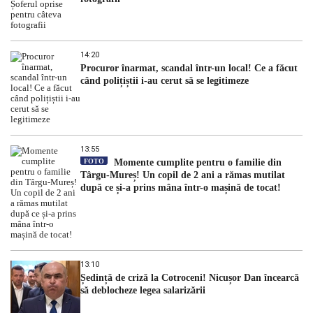
14:20
Procuror înarmat, scandal într-un local! Ce a făcut
când polițiștii i-au cerut să se legitimeze
13:55
FOTO
Momente cumplite pentru o familie din
Târgu-Mureș! Un copil de 2 ani a rămas mutilat
după ce și-a prins mâna într-o mașină de tocat!
13:10
Ședință de criză la Cotroceni! Nicușor Dan încearcă
să deblocheze legea salarizării