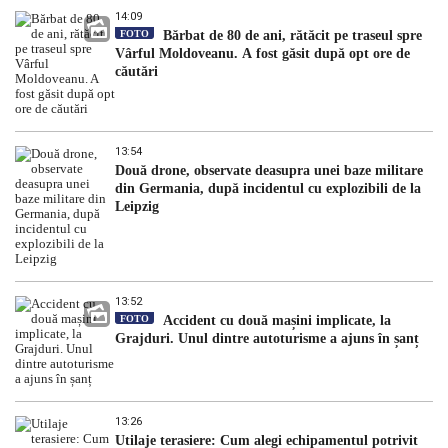
14:09
FOTO
Bărbat de 80 de ani, rătăcit pe traseul spre
Vârful Moldoveanu. A fost găsit după opt ore de
căutări
13:54
Două drone, observate deasupra unei baze militare
din Germania, după incidentul cu explozibili de la
Leipzig
13:52
FOTO
Accident cu două mașini implicate, la
Grajduri. Unul dintre autoturisme a ajuns în șanț
13:26
Utilaje terasiere: Cum alegi echipamentul potrivit