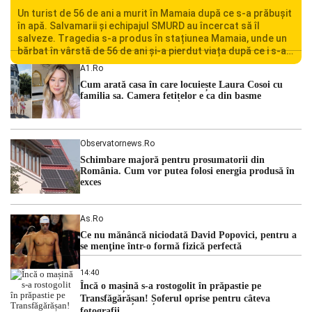
Un turist de 56 de ani a murit în Mamaia după ce s-a prăbușit
în apă. Salvamarii și echipajul SMURD au încercat să îl
salveze. Tragedia s-a produs în stațiunea Mamaia, unde un
bărbat în vârstă de 56 de ani și-a pierdut viața după ce i s-a
făcut rău în timp ce se afla în […]
A1.ro
Cum arată casa în care locuiește Laura Cosoi cu
familia sa. Camera fetițelor e ca din basme
Observatornews.ro
Schimbare majoră pentru prosumatorii din
România. Cum vor putea folosi energia produsă în
exces
As.ro
Ce nu mănâncă niciodată David Popovici, pentru a
se menţine într-o formă fizică perfectă
14:40
Încă o mașină s-a rostogolit în prăpastie pe
Transfăgărășan! Șoferul oprise pentru câteva
fotografii