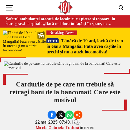
Șoferul ambulanței atacată de localnici cu pietre și topoare, în
stare gravă la spital! ,,Dacă ne bloca în față și în spate, ne
omorau…”
Breaking News
Tânără de 19 ani, lovită de tren
FOTO
în Gara Mangalia! Fata avea căștile în
urechi și nu a auzit locomotiva!
Cardurile de pe care nu trebuie să
retragi bani de la bancomat! Care este
motivul
22 mai 2025, 07:40,
1
,
Mirela Gabriela Todosi
în
BZI.RO