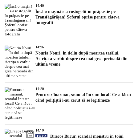
14:40
Încă o mașină s-a rostogolit în prăpastie pe
Transfăgărășan! Șoferul oprise pentru câteva
fotografii
14:26
Nouria Nouri, în doliu după moartea tatălui.
Actrița a vorbit despre cea mai grea perioadă din
ultima vreme
14:20
Procuror înarmat, scandal într-un local! Ce a făcut
când polițiștii i-au cerut să se legitimeze
14:19
FOTO
Dragoș Bucur, scandal monstru în toiul