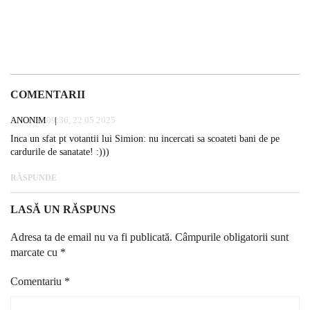
COMENTARII
ANONIM
09:36, 22.05.2025
Inca un sfat pt votantii lui Simion: nu incercati sa scoateti bani de pe
cardurile de sanatate! :)))
RĂSPUNDE
LASĂ UN RĂSPUNS
Adresa ta de email nu va fi publicată.
Câmpurile obligatorii sunt
marcate cu
*
Comentariu
*