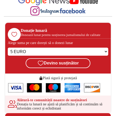
Donație lunară
Donează lunar pentru susținerea jurnalismului de calitate
Alege suma pe care dorești să o donezi lunar
Devino susținător
Plată sigură și protejată
Alătură-te comunității noastre de susținători
Donația ta lunară ne ajută să planificăm și să continuăm să
informăm corect și echidistant