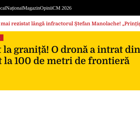
cal
Național
Magazin
Opinii
CM 2026
mai rezistat lângă infractorul Ștefan Manolache! „Prințișo
s
 la graniță! O dronă a intrat di
 la 100 de metri de frontieră