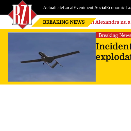
Actualitate
Local
Eveniment-Social
Economic Lo
BREAKING NEWS
Nici Alexandra nu a 
de căsnicie
Breaking New
Incident
explodat