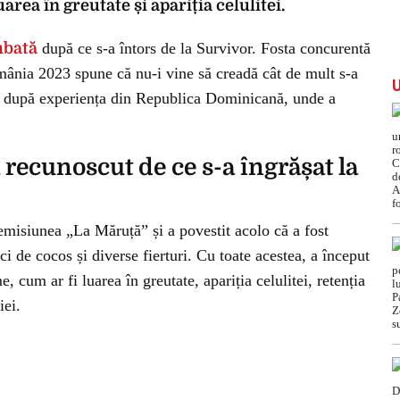
area în greutate și apariția celulitei.
mbată
după ce s-a întors de la Survivor. Fosta concurentă
ânia 2023 spune că nu-i vine să creadă cât de mult s-a
ei după experiența din Republica Dominicană, unde a
ecunoscut de ce s-a îngrășat la
emisiunea „La Măruță” și a povestit acolo că a fost
i de cocos și diverse fierturi. Cu toate acestea, a început
cum ar fi luarea în greutate, apariția celulitei, retenția
iei.