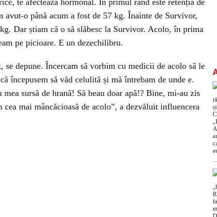
rice, te afectează hormonal. În primul rând este retenția de
 avut-o până acum a fost de 57 kg. Înainte de Survivor,
kg. Dar știam că o să slăbesc la Survivor. Acolo, în prima
eam pe picioare. E un dezechilibru.
, se depune. Încercam să vorbim cu medicii de acolo să le
că începusem să văd celulită și mă întrebam de unde e.
a mea sursă de hrană! Să beau doar apă!? Bine, mi-au zis
m cea mai mâncăcioasă de acolo”, a dezvăluit influencera