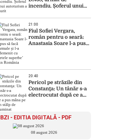
incendiu. Șoferul unui
autoturism a murit
21:00
Fiul Sofiei Vergara,
român pentru o seară:
Anastasia Soare l-a pus
să facă sarmale și l-a
ademenit cu ‘fetele
superbe’ din România
20:40
Pericol pe străzile din
Constanţa: Un tânăr s-a
electrocutat după ce a
pus mâna pe un stâlp de
iluminat
BZI - EDITIA DIGITALĂ - PDF
08 august 2026