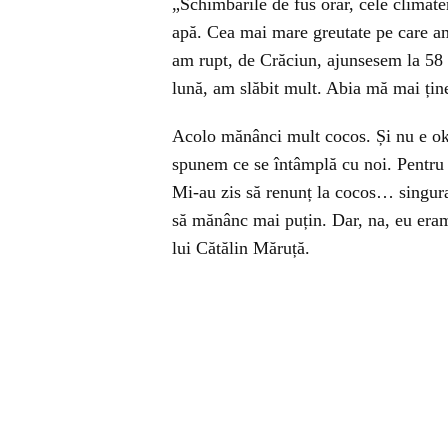
„Schimbările de fus orar, cele climate
apă. Cea mai mare greutate pe care am
am rupt, de Crăciun, ajunsesem la 58 
lună, am slăbit mult. Abia mă mai țin
Acolo mănânci mult cocos. Și nu e ok
spunem ce se întâmplă cu noi. Pentru 
Mi-au zis să renunț la cocos… singur
să mănânc mai puțin. Dar, na, eu era
lui Cătălin Măruță.