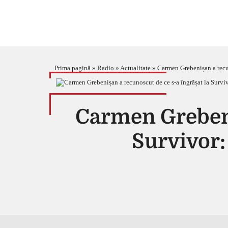
Prima pagină
»
Radio
»
Actualitate
»
Carmen Grebenișan a recun
Carmen Grebeni
Survivor: