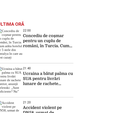
ULTIMA ORĂ
22:00
Concediu de coșmar
pentru un cuplu de
români, în Turcia. Cum
arăta hotelul de 5 stele
din Antalya în care au
fost cazați
21:40
Ucraina a bătut palma cu
SUA pentru livrări
lunare de rachete
Patriot, anunță Zelenski:
„Sunt suficiente? Nu”
21:20
Accident violent pe
DN58, urmat de