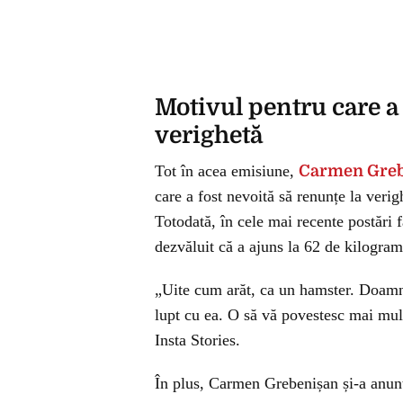
Motivul pentru care 
verighetă
Tot în acea emisiune,
Carmen Greb
care a fost nevoită să renunțe la verig
Totodată, în cele mai recente postări 
dezvăluit că a ajuns la 62 de kilogram
„Uite cum arăt, ca un hamster. Doamn
lupt cu ea. O să vă povestesc mai mul
Insta Stories.
În plus, Carmen Grebenișan și-a anunța