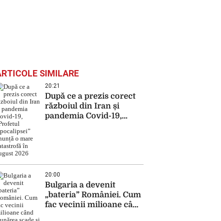
ARTICOLE SIMILARE
20:21
După ce a prezis corect
războiul din Iran și
pandemia Covid-19,
„Profetul Apocalipsei”
anunță o mare catastrofă
în august 2026
20:00
Bulgaria a devenit
„bateria” României. Cum
fac vecinii milioane când
Dunărea scade și