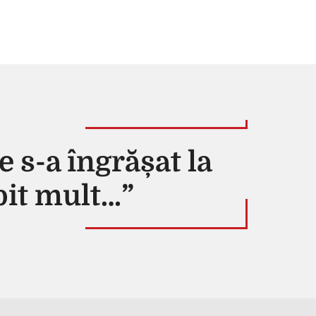
s-a îngrășat la
bit mult…”