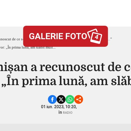
GALERIE FOTO
4
oscut de ce s-a îngrășat la Survivor: „În prima lună, am slăbit mult…”
șan a recunoscut de ce 
 „În prima lună, am slă
01 iun. 2023, 10:20,
în
RADIO