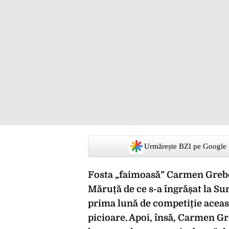
Urmărește BZI pe Google
Fosta „faimoasă” Carmen Grebe
Măruță de ce s-a îngrășat la Su
prima lună de competiție aceasta
picioare. Apoi, însă, Carmen G