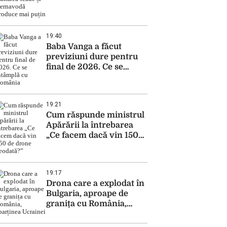
Cernavodă produce mai
puțin
19:40
Baba Vanga a făcut
previziuni dure pentru
final de 2026. Ce se
întâmplă cu România
19:21
Cum răspunde ministrul
Apărării la întrebarea
„Ce facem dacă vin 150
de drone deodată?”
19:17
Drona care a explodat în
Bulgaria, aproape de
granița cu România,
aparținea Ucrainei