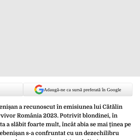
Adaugă-ne ca sursă preferată în Google
nișan a recunoscut în emisiunea lui Cătălin
rvivor România 2023. Potrivit blondinei, în
 a slăbit foarte mult, încât abia se mai ținea pe
rebenișan s-a confruntat cu un dezechilibru