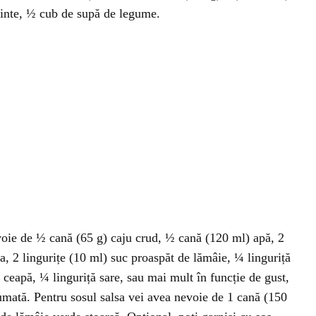
binte, ½ cub de supă de legume.
voie de ½ cană (65 g) caju crud, ½ cană (120 ml) apă, 2
iva, 2 lingurițe (10 ml) suc proaspăt de lămâie, ¼ linguriță
 ceapă, ¼ linguriță sare, sau mai mult în funcție de gust,
umată. Pentru sosul salsa vei avea nevoie de 1 cană (150