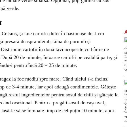
 de lămâie verde stoarsă. Opțional, poți garnisi cu sos
apă verde.
r
Celsius, și taie cartofii dulci în bastonașe de 1 cm
și presară deaspra uleiul, făina de porumb și
Distribuie cartofii în două tăvi acoperite cu hârtie de
 După 20 de minute, întoarce cartofii pe cealaltă parte, și
sându-i pentru încă 20 – 25 de minute.
ragaz la foc mediu spre mare. Când uleiul s-a încins,
timp de 3-4 minute, iar apoi adaugă condimentele. Gătește
ă restul ingredientelor pentru sosul de chili și gătește la
când ocazional. Pentru a pregăti sosul de cașcaval,
i lasă-le să se înmoaie timp de cel puțin 10 minute, apoi