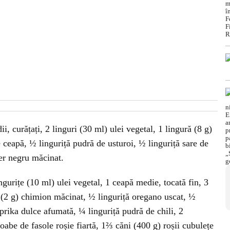
i, curățați, 2 linguri (30 ml) ulei vegetal, 1 lingură (8 g)
ceapă, ½ linguriță pudră de usturoi, ½ linguriță sare de
per negru măcinat.
ingurițe (10 ml) ulei vegetal, 1 ceapă medie, tocată fin, 3
ță (2 g) chimion măcinat, ½ linguriță oregano uscat, ½
aprika dulce afumată, ¼ linguriță pudră de chili, 2
abe de fasole roșie fiartă, 1⅔ căni (400 g) roșii cubulețe