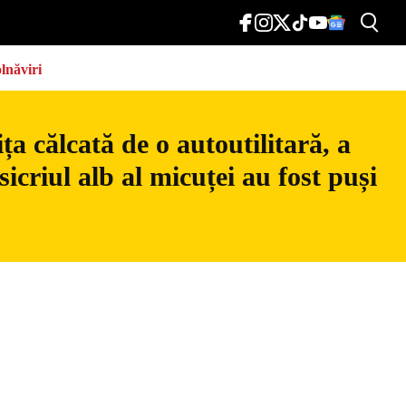
lnăviri
a călcată de o autoutilitară, a
icriul alb al micuței au fost puși