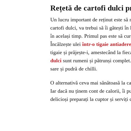
Rețetă de cartofi dulci pr
Un lucru important de reținut este să 
cartofi dulci, va trebui să îi gătești î
în același timp. Primul pas este să cur
Încălzește ulei
într-o tigaie antiader
tigaie și prăjește-i, amestecând la fi
dulci
sunt rumeni și pătrunși complet.
sare și pudră de chilli.
O alternativă ceva mai sănătoasă la car
Iar dacă nu ținem cont de calorii, îi 
delicioși preparați la cuptor și serviți