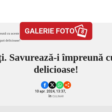
GALERIE FOTO
8
reună cu aceste toppinguri delicioase!
iți. Savurează-i împreună c
delicioase!
10 apr. 2024, 13:37,
în
CULINAR