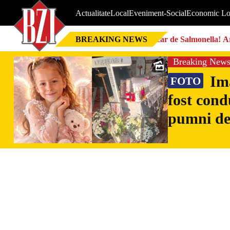
Actualitate
Local
Eveniment-Social
Economic Lo
BREAKING NEWS
Focar de Salmonella! Ar
Breaking New
Ima
FOTO
fost cond
pumni de