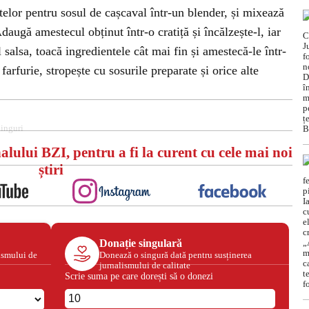
telor pentru sosul de cașcaval într-un blender, și mixează
daugă amestecul obținut într-o cratiță și încălzește-l, iar
 salsa, toacă ingredientele cât mai fin și amestecă-le într-
 farfurie, stropește cu sosurile preparate și orice alte
inguri
alului BZI, pentru a fi la curent cu cele mai noi
știri
Donație singulară
ismului de
Donează o singură dată pentru susținerea
jurnalismului de calitate
Scrie suma pe care dorești să o donezi