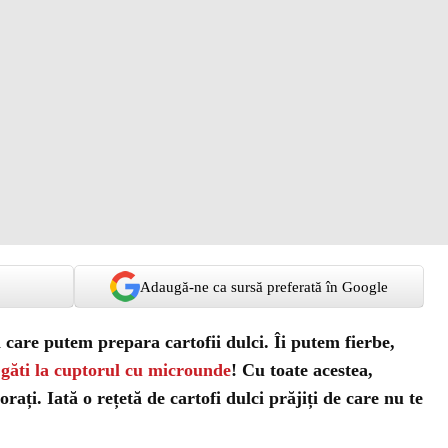
Adaugă-ne ca sursă preferată în Google
 care putem prepara cartofii dulci. Îi putem fierbe,
m
găti la cuptorul cu microunde
! Cu toate acestea,
orați. Iată o rețetă de cartofi dulci prăjiți de care nu te