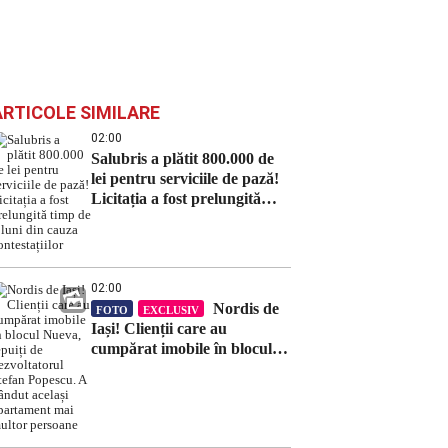
ARTICOLE SIMILARE
02:00
Salubris a plătit 800.000 de
lei pentru serviciile de pază!
Licitația a fost prelungită
timp de 8 luni din cauza
contestațiilor
02:00
Nordis de
FOTO
EXCLUSIV
Iași! Clienții care au
cumpărat imobile în blocul
Nueva, țepuiți de
dezvoltatorul Ștefan Popescu.
A vândut același apartament
mai multor persoane