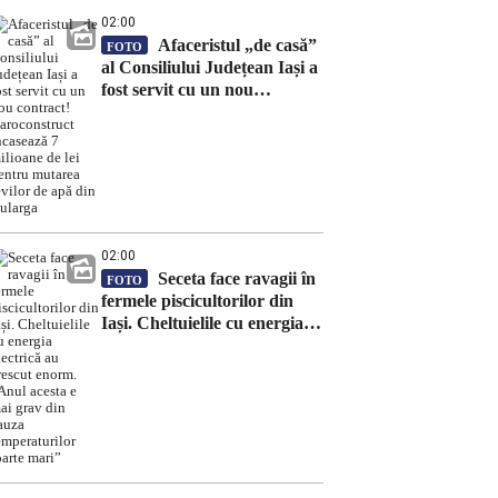
02:00
Afaceristul „de casă”
FOTO
al Consiliului Județean Iași a
fost servit cu un nou
contract! Daroconstruct
încasează 7 milioane de lei
pentru mutarea țevilor de
apă din Bularga
02:00
Seceta face ravagii în
FOTO
fermele piscicultorilor din
Iași. Cheltuielile cu energia
electrică au crescut enorm.
„Anul acesta e mai grav din
cauza temperaturilor foarte
mari”