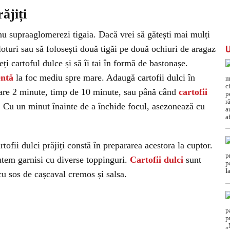
ăjiți
nu supraaglomerezi tigaia. Dacă vrei să gătești mai mulți
n loturi sau să folosești două tigăi pe două ochiuri de aragaz
eți cartoful dulce și să îi tai în formă de bastonașe.
entă
la foc mediu spre mare. Adaugă cartofii dulci în
ecare 2 minute, timp de 10 minute, sau până când
cartofii
 Cu un minut înainte de a închide focul, asezonează cu
tofii dulci prăjiți constă în prepararea acestora la cuptor.
putem garnisi cu diverse toppinguri.
Cartofii dulci
sunt
 cu sos de cașcaval cremos și salsa.