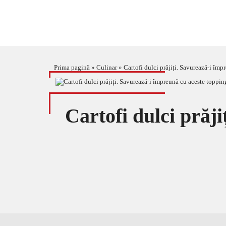
Prima pagină
»
Culinar
»
Cartofi dulci prăjiți. Savurează-i împ
Cartofi dulci prăj