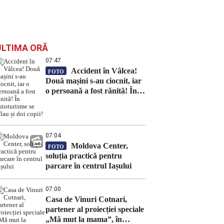
ULTIMA ORĂ
07:47
Accident în Vâlcea!
FOTO
Două mașini s-au ciocnit, iar
o persoană a fost rănită! În
autoturisme se aflau și doi
copii!
07:04
Moldova Center,
FOTO
soluția practică pentru
parcare în centrul Iașului
07:00
Casa de Vinuri Cotnari,
partener al proiecției speciale
„Mă mut la mama”, în