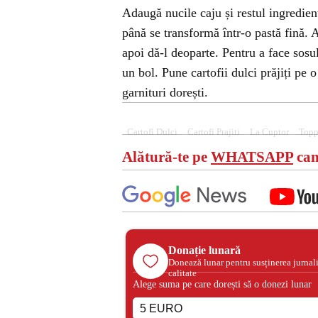
Adaugă nucile caju și restul ingredien
până se transformă într-o pastă fină. A
apoi dă-l deoparte. Pentru a face sosul
un bol. Pune cartofii dulci prăjiți pe o
garnituri dorești.
Cartofi Dulci
Cartofi Prajiti
La Cuptor
Topp
Alătură-te pe
WHATSAPP
can
Donație lunară
Donează lunar pentru susținerea jurnal
calitate
Alege suma pe care dorești să o donezi lunar