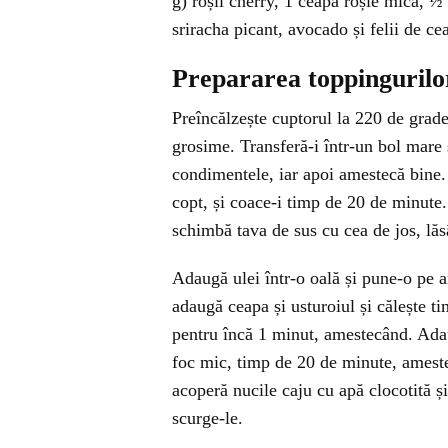
g) roșii cherry, 1 ceapă roșie mică, ½
sriracha picant, avocado și felii de ce
Prepararea toppingurilo
Preîncălzește cuptorul la 220 de grade 
grosime. Transferă-i într-un bol mare 
condimentele, iar apoi amestecă bine. 
copt, și coace-i timp de 20 de minute.
schimbă tava de sus cu cea de jos, lă
Adaugă ulei într-o oală și pune-o pe a
adaugă ceapa și usturoiul și călește 
pentru încă 1 minut, amestecând. Adaug
foc mic, timp de 20 de minute, ameste
acoperă nucile caju cu apă clocotită ș
scurge-le.