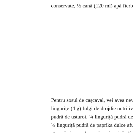
conservate, ½ cană (120 ml) apă fier
Pentru sosul de cașcaval, vei avea ne
lingurițe (4 g) fulgi de drojdie nutrit
pudră de usturoi, ¼ linguriță pudră de
⅛ linguriță pudră de paprika dulce af