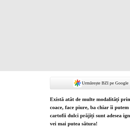
Urmărește BZI pe Google
Există atât de multe modalități prin
coace, face piure, ba chiar îi pute
cartofii dulci prăjiți sunt adesea ign
vei mai putea sătura!