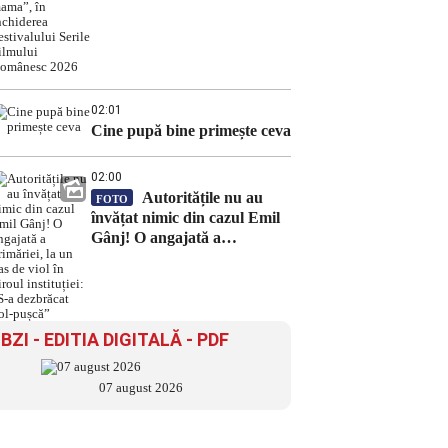
închiderea Festivalului Serile
Filmului Românesc 2026
02:01
Cine pupă bine primește ceva
02:00
Autoritățile nu au
FOTO
învățat nimic din cazul Emil
Gânj! O angajată a
primăriei, la un pas de viol în
biroul instituției: „S-a
dezbrăcat gol-pușcă”
BZI - EDITIA DIGITALĂ - PDF
07 august 2026