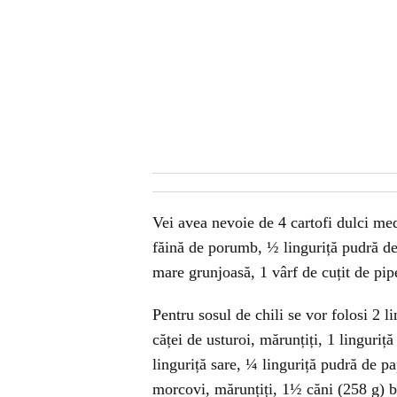
Vei avea nevoie de 4 cartofi dulci medi
făină de porumb, ½ linguriță pudră de 
mare grunjoasă, 1 vârf de cuțit de pi
Pentru sosul de chili se vor folosi 2 l
căței de usturoi, mărunțiți, 1 linguri
linguriță sare, ¼ linguriță pudră de p
morcovi, mărunțiți, 1½ căni (258 g) bo