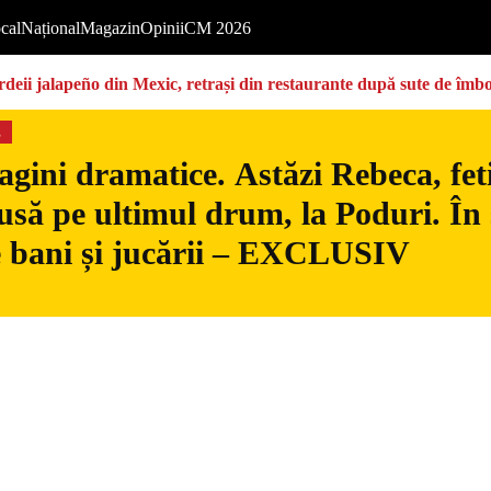
cal
Național
Magazin
Opinii
CM 2026
deii jalapeño din Mexic, retrași din restaurante după sute de îmbo
s
gini dramatice. Astăzi Rebeca, fetiț
usă pe ultimul drum, la Poduri. În s
 bani și jucării – EXCLUSIV