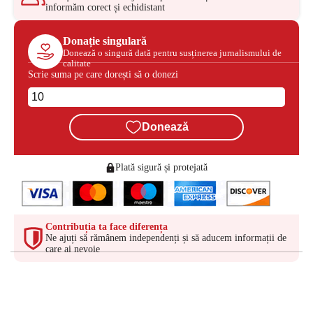
informăm corect și echidistant
Donație singulară
Donează o singură dată pentru susținerea jurnalismului de
calitate
Scrie suma pe care dorești să o donezi
Donează
Plată sigură și protejată
Contribuția ta face diferența
Ne ajuți să rămânem independenți și să aducem informații de
care ai nevoie