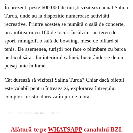
În prezent, peste 600.000 de turiști vizitează anual Salina
Turda, unde au la dispoziție numeroase activități
recreative. Printre acestea se numără o sală de concerte,
un amfiteatru cu 180 de locuri încălzite, un teren de
sport, minigolf, o sală de bowling, mese de biliard și
tenis. De asemenea, turiștii pot face o plimbare cu barca
pe lacul sărat din interiorul salinei, bucurându-se de un
peisaj unic în lume.
Cât durează să vizitezi Salina Turda? Chiar dacă biletul
este valabil pentru întreaga zi, explorarea întregului
complex turistic durează în jur de o oră.
Cluj
Obiectiv Turistic
Salina
Alătură-te pe
WHATSAPP
canalului BZI,