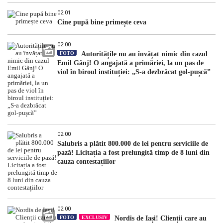
02:01
Cine pupă bine primește ceva
02:00
FOTO
Autoritățile nu au învățat nimic din cazul
Emil Gânj! O angajată a primăriei, la un pas de
viol în biroul instituției: „S-a dezbrăcat gol-pușcă”
02:00
Salubris a plătit 800.000 de lei pentru serviciile de
pază! Licitația a fost prelungită timp de 8 luni din
cauza contestațiilor
02:00
FOTO
EXCLUSIV
Nordis de Iași! Clienții care au