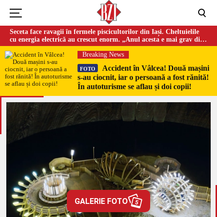
Seceta face ravagii în fermele piscicultorilor din Iași. Cheltuielile
cu energia electrică au crescut enorm. „Anul acesta e mai grav din
cauza temperaturilor foarte mari”
Breaking News
Accident în Vâlcea! Două mașini
FOTO
s-au ciocnit, iar o persoană a fost rănită!
În autoturisme se aflau și doi copii!
GALERIE FOTO
5