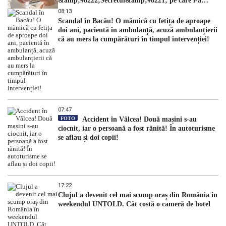
&amp;#8222;Secretul&amp;#8221; pe care l-a
dezvăluit
08:13
Scandal în Bacău! O mămică cu fetița de aproape
doi ani, pacientă în ambulanță, acuză ambulanțierii
că au mers la cumpărături în timpul intervenției!
07:47
FOTO
Accident în Vâlcea! Două mașini s-au
ciocnit, iar o persoană a fost rănită! În autoturisme
se aflau și doi copii!
17:22
Clujul a devenit cel mai scump oraș din România în
weekendul UNTOLD. Cât costă o cameră de hotel