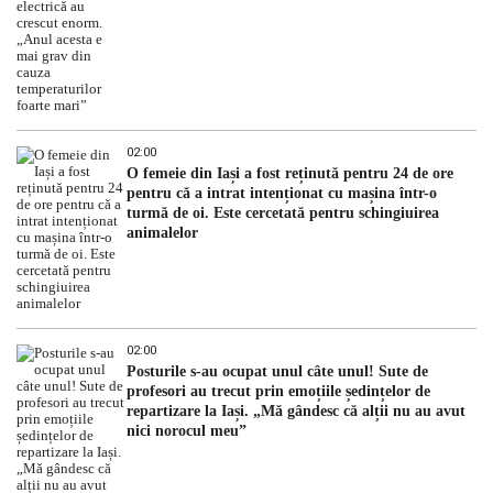
02:00
O femeie din Iași a fost reținută pentru 24 de ore
pentru că a intrat intenționat cu mașina într-o
turmă de oi. Este cercetată pentru schingiuirea
animalelor
02:00
Posturile s-au ocupat unul câte unul! Sute de
profesori au trecut prin emoțiile ședințelor de
repartizare la Iași. „Mă gândesc că alții nu au avut
nici norocul meu”