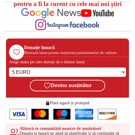
pentru a fi la curent cu cele mai noi știri
Donație lunară
Donează lunar pentru susținerea jurnalismului de calitate
Alege suma pe care dorești să o donezi lunar
Devino susținător
Plată sigură și protejată
Alătură-te comunității noastre de susținători
Donația ta lunară ne ajută să planificăm și să continuăm să