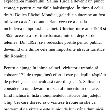
exploatarea minereului, Salina Turda a devenit un punct
strategic pentru autoritățile habsburgice. În timpul celui
de-Al Doilea Război Mondial, galeriile subterane au fost
utilizate ca adăpost antiaerian, ceea ce a dus la
închiderea temporară a salinei. Ulterior, între anii 1948 și
1992, aceasta a fost transformată într-un depozit de
telemea. Din 1992, și-a redeschis porțile pentru public,
devenind una dintre cele mai importante atracții turistice
din România.
Pentru a ajunge în inima salinei, vizitatorii trebuie să
coboare 172 de trepte, însă efortul este pe deplin răsplătit
de priveliștea spectaculoasă care îi așteaptă. Salina este
considerată un adevărat muzeu al mineritului de sare,
fiind inclusă în lista monumentelor istorice din județul
Cluj. Cei care doresc să o viziteze trebuie să știe că
programul de vizitare este zilnic, de luni până duminică,