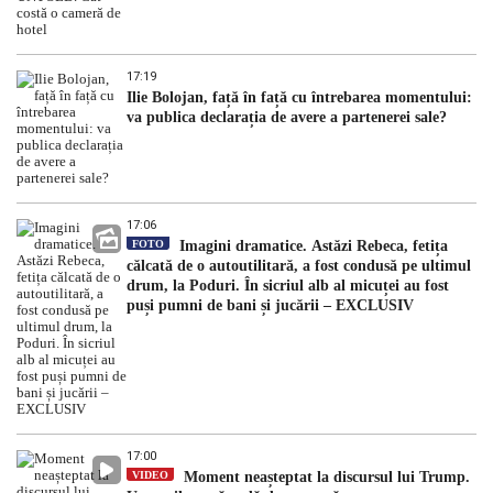
17:19
Ilie Bolojan, față în față cu întrebarea momentului:
va publica declarația de avere a partenerei sale?
17:06
FOTO
Imagini dramatice. Astăzi Rebeca, fetița
călcată de o autoutilitară, a fost condusă pe ultimul
drum, la Poduri. În sicriul alb al micuței au fost
puși pumni de bani și jucării – EXCLUSIV
17:00
VIDEO
Moment neașteptat la discursul lui Trump.