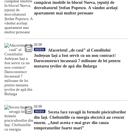
cumpărat imobile în blocul Nueva, țepuiți de
dezvoltatorul Ștefan Popescu. A vândut același
apartament mai multor persoane
02:00
FOTO
Afaceristul „de casă” al Consiliului
Județean Iași a fost servit cu un nou contract!
Daroconstruct încasează 7 milioane de lei pentru
mutarea țevilor de apă din Bularga
02:00
FOTO
Seceta face ravagii în fermele piscicultorilor
din Iași. Cheltuielile cu energia electrică au crescut
enorm. „Anul acesta e mai grav din cauza
temperaturilor foarte mari”