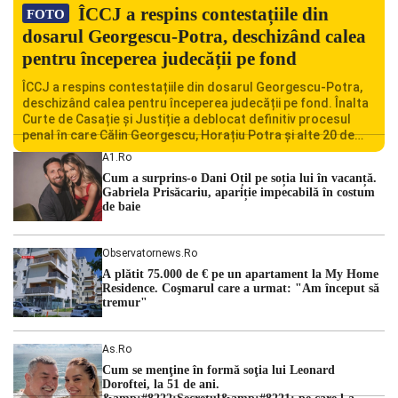
ÎCCJ a respins contestațiile din
FOTO
dosarul Georgescu-Potra, deschizând calea
pentru începerea judecății pe fond
ÎCCJ a respins contestațiile din dosarul Georgescu-Potra,
deschizând calea pentru începerea judecății pe fond. Înalta
Curte de Casație și Justiție a deblocat definitiv procesul
penal în care Călin Georgescu, Horațiu Potra și alte 20 de
persoane sunt acuzați de acțiuni îndreptate împotriva
A1.ro
ordinii constituționale. În ședința din camera preliminară,
Cum a surprins-o Dani Oțil pe soția lui în vacanță.
judecătorii de la instanța supremă au […]
Gabriela Prisăcariu, apariție impecabilă în costum
de baie
Observatornews.ro
A plătit 75.000 de € pe un apartament la My Home
Residence. Coşmarul care a urmat: "Am început să
tremur"
As.ro
Cum se menţine în formă soţia lui Leonard
Doroftei, la 51 de ani.