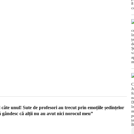
 câte unul! Sute de profesori au trecut prin emoțiile ședințelor
ă gândesc că alții nu au avut nici norocul meu”