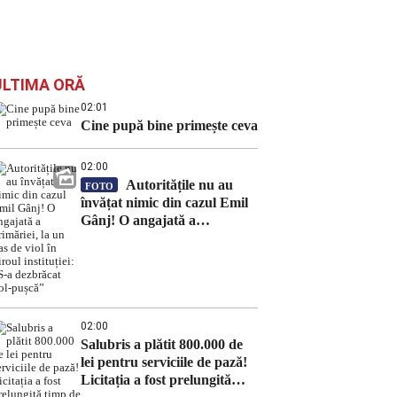
ULTIMA ORĂ
02:01
Cine pupă bine primește ceva
02:00
Autoritățile nu au
FOTO
învățat nimic din cazul Emil
Gânj! O angajată a
primăriei, la un pas de viol în
biroul instituției: „S-a
dezbrăcat gol-pușcă”
02:00
Salubris a plătit 800.000 de
lei pentru serviciile de pază!
Licitația a fost prelungită