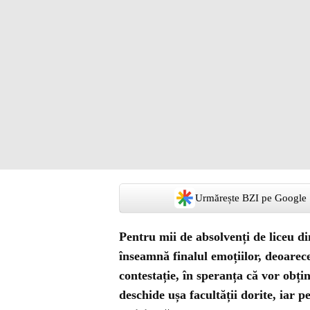
Urmărește BZI pe Google
Pentru mii de absolvenți de liceu di
înseamnă finalul emoțiilor, deoarec
contestație, în speranța că vor obți
deschide ușa facultății dorite, iar p