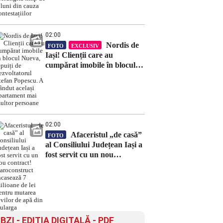
timp de 8 luni din cauza
contestațiilor
02:00
Nordis de
FOTO
EXCLUSIV
Iași! Clienții care au
cumpărat imobile în blocul
Nueva, țepuiți de
dezvoltatorul Ștefan Popescu.
A vândut același apartament
mai multor persoane
02:00
Afaceristul „de casă”
FOTO
al Consiliului Județean Iași a
fost servit cu un nou
contract! Daroconstruct
încasează 7 milioane de lei
pentru mutarea țevilor de
apă din Bularga
BZI - EDITIA DIGITALĂ - PDF