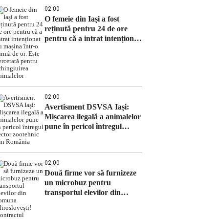
02:00
O femeie din Iași a fost
reținută pentru 24 de ore
pentru că a intrat intenționat
cu mașina într-o turmă de oi.
Este cercetată pentru
schingiuirea animalelor
02:00
Avertisment DSVSA Iași:
Mișcarea ilegală a animalelor
pune în pericol întregul
sector zootehnic din România
02:00
Două firme vor să furnizeze
un microbuz pentru
transportul elevilor din
comuna Miroslovești!
Contractul depășește 300.000