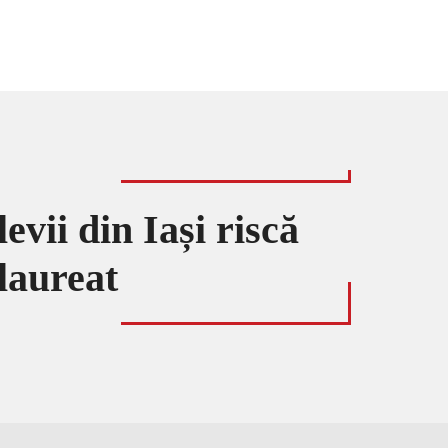
vii din Iași riscă
alaureat