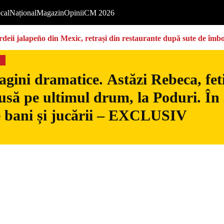
cal
Național
Magazin
Opinii
CM 2026
deii jalapeño din Mexic, retrași din restaurante după sute de îmbo
s
gini dramatice. Astăzi Rebeca, fetiț
usă pe ultimul drum, la Poduri. În s
 bani și jucării – EXCLUSIV