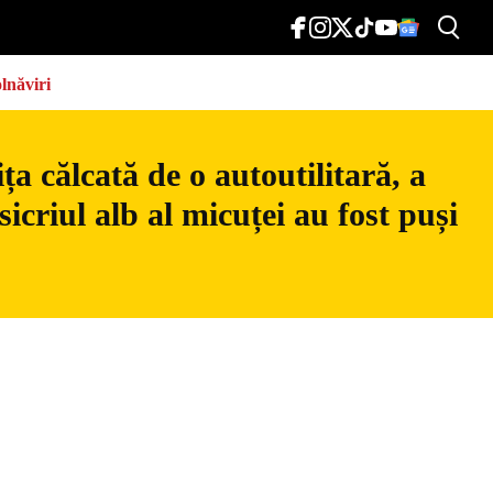
lnăviri
a călcată de o autoutilitară, a
icriul alb al micuței au fost puși