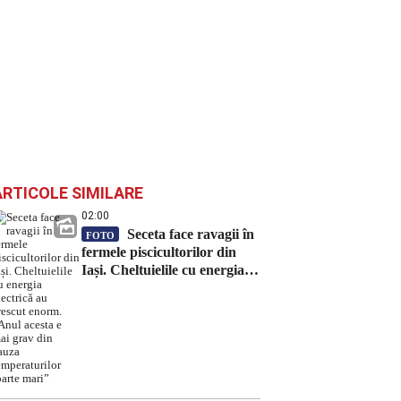
ARTICOLE SIMILARE
02:00
Seceta face ravagii în
FOTO
fermele piscicultorilor din
Iași. Cheltuielile cu energia
electrică au crescut enorm.
„Anul acesta e mai grav din
cauza temperaturilor foarte
mari”