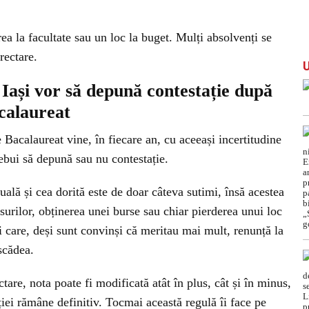
a la facultate sau un loc la buget. Mulți absolvenți se
rectare.
 Iași vor să depună contestație după
acalaureat
 Bacalaureat vine, în fiecare an, cu aceeași incertitudine
ebui să depună sau nu contestație.
uală și cea dorită este de doar câteva sutimi, însă acestea
surilor, obținerea unei burse sau chiar pierderea unui loc
vi care, deși sunt convinși că meritau mai mult, renunță la
scădea.
re, nota poate fi modificată atât în plus, cât și în minus,
ției rămâne definitiv. Tocmai această regulă îi face pe