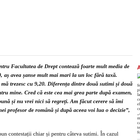
ntru Facultatea de Drept contează foarte mult media de
, aș avea șanse mult mai mari la un loc fără taxă.
 mă trezesc cu 9,20. Diferența dintre două sutimi și două
ntru mine. Cred că este cea mai grea parte după examen,
bună și nu vrei nici să regreți. Am făcut cerere să îmi
nei profesor de română și după aceea voi lua o decizie”,
pun contestații chiar și pentru câteva sutimi. În cazul