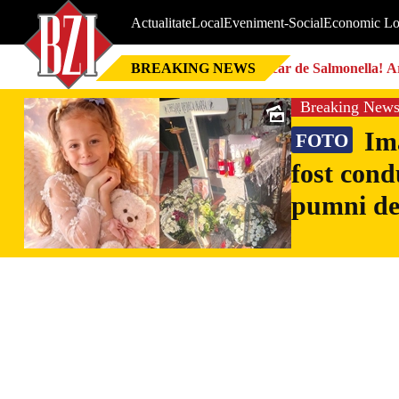
Actualitate
Local
Eveniment-Social
Economic Lo
BREAKING NEWS
Focar de Salmonella! Ar
Breaking New
Ima
FOTO
fost cond
pumni de