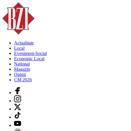
Actualitate
Local
Eveniment-Social
Economic Local
Național
Magazin
Opinii
CM 2026