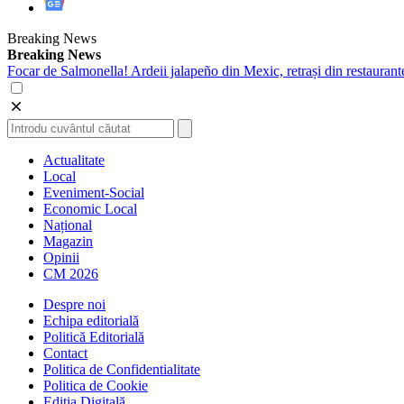
Breaking News
Breaking News
Focar de Salmonella! Ardeii jalapeño din Mexic, retrași din restaurant
Actualitate
Local
Eveniment-Social
Economic Local
Național
Magazin
Opinii
CM 2026
Despre noi
Echipa editorială
Politică Editorială
Contact
Politica de Confidentialitate
Politica de Cookie
Ediția Digitală