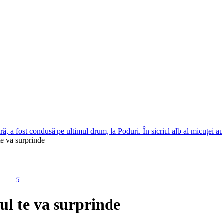
ară, a fost condusă pe ultimul drum, la Poduri. În sicriul alb al micuțe
te va surprinde
5
ul te va surprinde