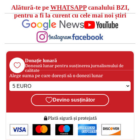
Alătură-te pe
WHATSAPP
canalului BZI,
pentru a fi la curent cu cele mai noi știri
Donație lunară
Donează lunar pentru susținerea jurnalismului de
calitate
Alege suma pe care dorești să o donezi lunar
Devino susținător
Plată sigură și protejată