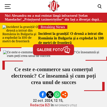
Nici Alexandra nu a mai rezistat lângă infractorul Ștefan
Manolache! „Prințișorul taximetriștilor” din Iași a divorţat după
doi ani de căsnicie
Breaking News
Incident la graniță! O dronă a intrat din
România în Bulgaria şi a explodat la 100
de metri de frontieră
GALERIE FOTO
5
Ce este e-commerce sau comerțul
electronic? Ce înseamnă și cum poți
crea unul de succes
22 oct. 2024, 12:15,
Redacția BZI
în
INFORMAȚII UTILE