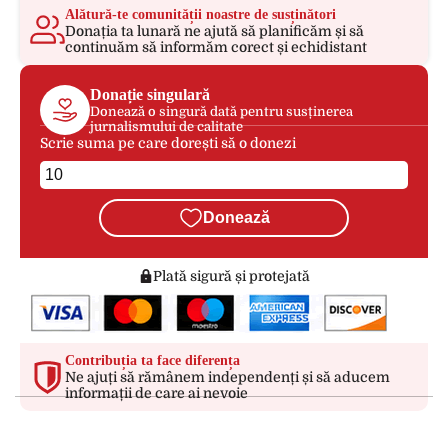
Alătură-te comunității noastre de susținători
Donația ta lunară ne ajută să planificăm și să
continuăm să informăm corect și echidistant
Donație singulară
Donează o singură dată pentru susținerea
jurnalismului de calitate
Scrie suma pe care dorești să o donezi
Donează
Plată sigură și protejată
Contribuția ta face diferența
Ne ajuți să rămânem independenți și să aducem
informații de care ai nevoie