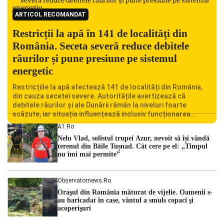
ARTICOL RECOMANDAT
Restricții la apă în 141 de localități din
România. Seceta severă reduce debitele
râurilor și pune presiune pe sistemul
energetic
Restricțiile la apă afectează 141 de localități din România,
din cauza secetei severe. Autoritățile avertizează că
debitele râurilor și ale Dunării rămân la niveluri foarte
scăzute, iar situația influențează inclusiv funcționarea
Centralei Nucleare de la Cernavodă. România se confruntă
A1.ro
cu una dintre cele mai dificile perioade din punct de vedere
Nelu Vlad, solistul trupei Azur, nevoit să își vândă
hidrologic din ultimii ani. Lipsa […]
terenul din Băile Tușnad. Cât cere pe el: „Timpul
nu îmi mai permite”
Observatornews.ro
Oraşul din România măturat de vijelie. Oamenii s-
au baricadat în case, vântul a smuls copaci şi
acoperişuri