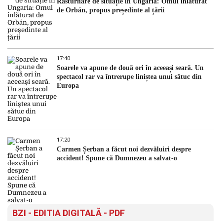
Răsturnare de situație în Ungaria: Omul înlăturat
de Orbán, propus președinte al țării
17:40
Soarele va apune de două ori în aceeași seară. Un
spectacol rar va întrerupe liniștea unui sătuc din
Europa
17:20
Carmen Șerban a făcut noi dezvăluiri despre
accident! Spune că Dumnezeu a salvat-o
BZI - EDITIA DIGITALĂ - PDF