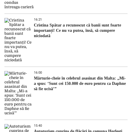
16:21
Cristina Spătar a recunoscut că banii sunt foarte
importanți! Ce nu va putea, însă, să cumpere
niciodată
16:00
Mărturie-cheie în celebrul asasinat din Malta: „Mi-
a spus: ‘Sunt cei 150.000 de euro pentru ca Daphne
să fie ucisă’”
15:40
Autoturism cuprins de flăcări în comuna Horlești