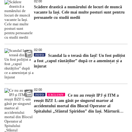
02:00
Scădere drastică a numărului de locuri de muncă
vacante la Iași. Cele mai multe posturi sunt pentru
persoanele cu studii medii
02:00
FOTO
Scandal la o terasă din Iași! Un fost polițist
a fost „capul răutăților” după ce a amenințat și a
înjurat
02:00
FOTO
EXCLUSIV
Ce nu au reușit IPJ și ITM a
reușit BZI! L-am găsit pe singurul martor al
accidentului mortal din Blocul Operator al
Spitalului „Sfântul Spiridon” din Iași. Mărturii
halucinante: „După incident, mi-a spus să am grijă
ce spun”