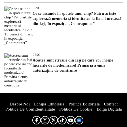
02:00
Ce se ascunde în spatele unui chip? Patru artiste
explorează memoria și identitatea la Baia Turcească
din Iași, în expoziția „Contrapunct”
02:00
Acestea sunt străzile din Iași pe care vor începe
lucrările de modernizare! Primăria a emis
autorizațiile de construire
Despre Noi
Echipa Editorială
Politică Editorială
Contact
Politica De Confidentialitate
Politica De Cookie
Ediția Digitală