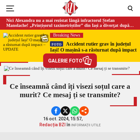
Nici Alexandra nu a mai rezistat lângă infractorul Ștefan
Manolache! „Prințișorul taximetriștilor” din Iași a divorţat după
doi ani de căsnicie
Breaking News
Accident rutier grav în județul
FOTO
Iași! O mașină s-a răsturnat după impact
– UPDATE
GALERIE FOTO
5
Ce înseamnă când îți visezi soțul care a
murit? Ce mesaj ți se transmite?
16 oct. 2024, 15:57,
Redacția BZI
în
INFORMAȚII UTILE