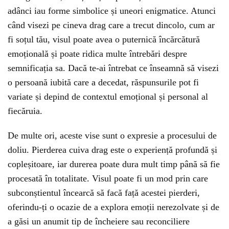
adânci iau forme simbolice și uneori enigmatice. Atunci
când visezi pe cineva drag care a trecut dincolo, cum ar
fi soțul tău, visul poate avea o puternică încărcătură
emoțională și poate ridica multe întrebări despre
semnificația sa. Dacă te-ai întrebat ce înseamnă să visezi
o persoană iubită care a decedat, răspunsurile pot fi
variate și depind de contextul emoțional și personal al
fiecăruia.
De multe ori, aceste vise sunt o expresie a procesului de
doliu. Pierderea cuiva drag este o experiență profundă și
copleșitoare, iar durerea poate dura mult timp până să fie
procesată în totalitate. Visul poate fi un mod prin care
subconștientul încearcă să facă față acestei pierderi,
oferindu-ți o ocazie de a explora emoții nerezolvate și de
a găsi un anumit tip de încheiere sau reconciliere