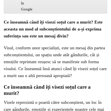
Ce înseamnă când îți visezi soțul care a murit? Este
aceasta un mod al subconștientului de a-și exprima
suferința sau este un mesaj divin?
Visul, conform unor specialiști, este un mesaj din partea
subconștientului, un spațiu unde atât gândurile, cât și
emoțiile reprimate reușesc să se manifeste sub forma
visului. Ce înseamnă însă atunci când îți visezi soțul care
a murit sau o altă persoană apropiată?
Ce înseamnă când îți visezi soțul care a
murit?
Visele reprezintă o poartă către subconștient, un loc în
care gândurile, emoțiile și experiențele noastre cele mai