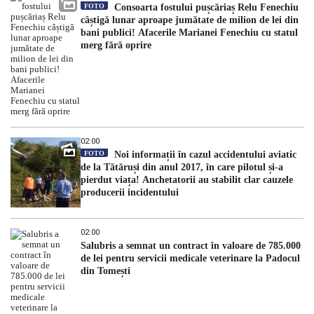
FOTO
Consoarta fostului pușcăriaș Relu Fenechiu
câștigă lunar aproape jumătate de milion de lei din
bani publici! Afacerile Marianei Fenechiu cu statul
merg fără oprire
02:00
FOTO
Noi informații în cazul accidentului aviatic
de la Tătăruși din anul 2017, în care pilotul și-a
pierdut viața! Anchetatorii au stabilit clar cauzele
producerii incidentului
02:00
Salubris a semnat un contract în valoare de 785.000
de lei pentru servicii medicale veterinare la Padocul
din Tomești