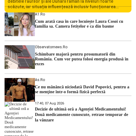
debitele râurilor și ale Dunării rămân la niveluri foarte
scăzute, iar situația influențează inclusiv funcționarea
Centralei Nucleare de la Cernavodă. România se confruntă
A1.ro
cu una dintre cele mai dificile perioade din punct de vedere
Cum arată casa în care locuiește Laura Cosoi cu
hidrologic din ultimii ani. Lipsa […]
familia sa. Camera fetițelor e ca din basme
Observatornews.ro
Schimbare majoră pentru prosumatorii din
România. Cum vor putea folosi energia produsă în
exces
As.ro
Ce nu mănâncă niciodată David Popovici, pentru a
se menţine într-o formă fizică perfectă
17:40, 07 Aug 2026
Decizie de ultimă oră a Agenției Medicamentului!
Două medicamente cunoscute, retrase temporar de
la vânzare