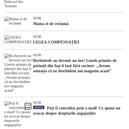
02:00
Mama ei de reclamă
02:00
LEGEA COMPENSAȚIEI
02:00
Rechizitele au devenit un lux! Listele primite de
părinții din Iași îi lasă fără cuvinte: „Aveam
senzația că ne deschidem noi magazin acasă”
02:00
FOTO
Poți fi concediat prin e-mail! Ce spune un
avocat despre drepturile angajaților