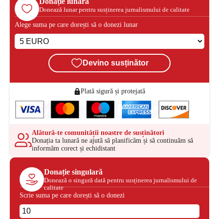
Donație lunară
Donează lunar pentru susținerea jurnalismului de calitate
Alege suma pe care dorești să o donezi lunar
Devino susținător
Plată sigură și protejată
Alătură-te comunității noastre de susținători
Donația ta lunară ne ajută să planificăm și să continuăm să
informăm corect și echidistant
Donație singulară
Donează o singură dată pentru susținerea jurnalismului de
calitate
Scrie suma pe care dorești să o donezi