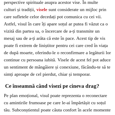
perspective spirituale asupra acestor vise. În multe
culturi și tradiții,
visele
sunt considerate un mijloc prin
care sufletele celor decedați pot comunica cu cei vii.
Astfel, visul în care îți apare soțul ar putea fi văzut ca o
vizită din partea sa, o încercare de a-ți transmite un
mesaj sau de a-ți arăta că este în pace. Acest tip de vis
poate fi extrem de liniștitor pentru cei care cred în viața
de după moarte, oferindu-le o reconfirmare a legăturii lor
continue cu persoana iubită. Visele de acest fel pot aduce
un sentiment de mângâiere și conexiune, făcându-te să te
simți aproape de cel pierdut, chiar și temporar.
Ce înseamnă când visezi pe cineva drag?
Pe plan emoțional, visul poate reprezenta o reconectare
cu amintirile frumoase pe care le-ai împărtășit cu soțul
tău. Subconștientul poate căuta confort în acele momente