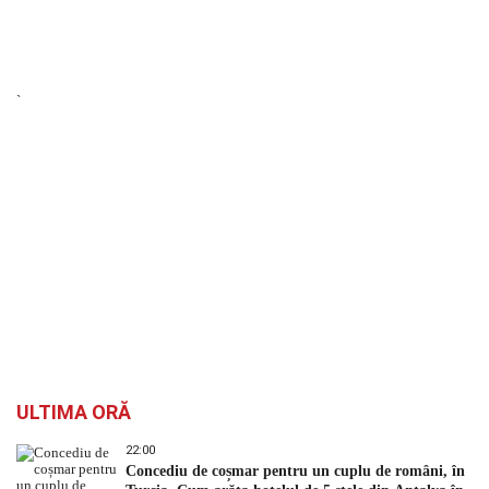
`
ULTIMA ORĂ
22:00
Concediu de coșmar pentru un cuplu de români, în