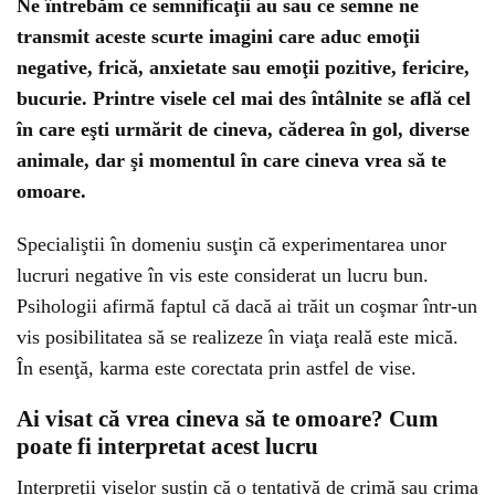
Ne întrebăm ce semnificaţii au sau ce semne ne
transmit aceste scurte imagini care aduc emoţii
negative, frică, anxietate sau emoţii pozitive, fericire,
bucurie. Printre visele cel mai des întâlnite se află cel
în care eşti urmărit de cineva, căderea în gol, diverse
animale, dar şi momentul în care cineva vrea să te
omoare.
Specialiştii în domeniu susţin că experimentarea unor
lucruri negative în vis este considerat un lucru bun.
Psihologii afirmă faptul că dacă ai trăit un coşmar într-un
vis posibilitatea să se realizeze în viaţa reală este mică.
În esenţă, karma este corectata prin astfel de vise.
Ai visat că vrea cineva să te omoare? Cum
poate fi interpretat acest lucru
Interpreţii viselor susţin că o tentativă de crimă sau crima