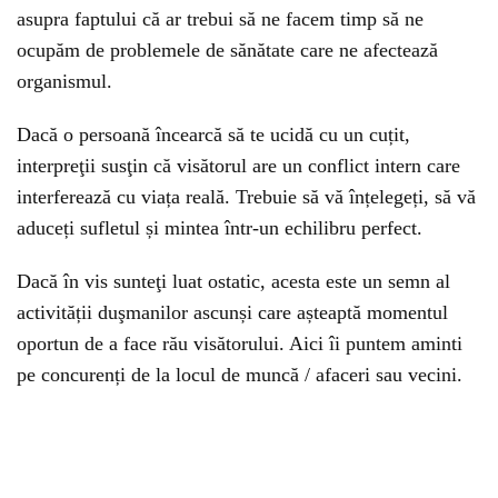
asupra faptului că ar trebui să ne facem timp să ne
ocupăm de problemele de sănătate care ne afectează
organismul.
Dacă o persoană încearcă să te ucidă cu un cuțit,
interpreţii susţin că visătorul are un conflict intern care
interferează cu viața reală. Trebuie să vă înțelegeți, să vă
aduceți sufletul și mintea într-un echilibru perfect.
Dacă în vis sunteţi luat ostatic, acesta este un semn al
activității duşmanilor ascunși care așteaptă momentul
oportun de a face rău visătorului. Aici îi puntem aminti
pe concurenți de la locul de muncă / afaceri sau vecini.