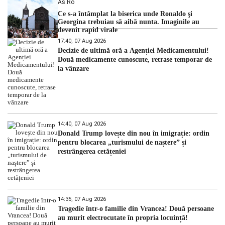
As.ro
Ce s-a întâmplat la biserica unde Ronaldo şi
Georgina trebuiau să aibă nunta. Imaginile au
devenit rapid virale
17:40, 07 Aug 2026
Decizie de ultimă oră a Agenției Medicamentului!
Două medicamente cunoscute, retrase temporar de
la vânzare
14:40, 07 Aug 2026
Donald Trump lovește din nou în imigrație: ordin
pentru blocarea „turismului de naștere” și
restrângerea cetățeniei
14:35, 07 Aug 2026
Tragedie într-o familie din Vrancea! Două persoane
au murit electrocutate în propria locuință!