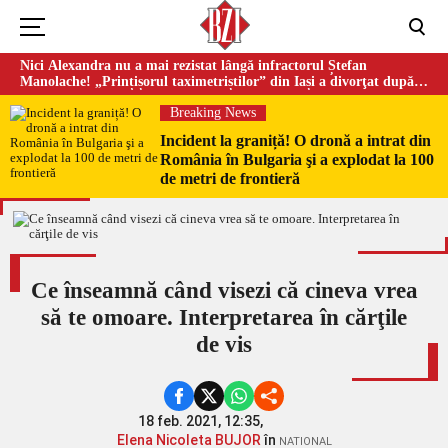
Nici Alexandra nu a mai rezistat lângă infractorul Ștefan
Manolache! „Prințișorul taximetriștilor” din Iași a divorţat după
doi ani de căsnicie
Breaking News
Incident la graniță! O dronă a intrat din
România în Bulgaria şi a explodat la 100
de metri de frontieră
Ce înseamnă când visezi că cineva vrea
să te omoare. Interpretarea în cărţile
de vis
18 feb. 2021, 12:35,
Elena Nicoleta BUJOR
în
NATIONAL