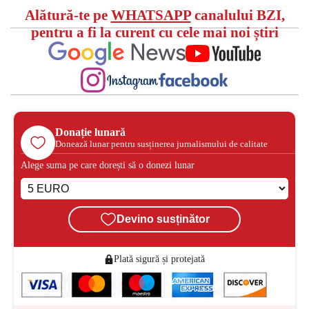
Alătură-te pe
WHATSAPP
canalului BZI,
pentru a fi la curent cu cele mai noi știri
Donație lunară
Donează lunar pentru susținerea jurnalismului de calitate
Alege suma pe care dorești să o donezi lunar
Devino susținător
Plată sigură și protejată