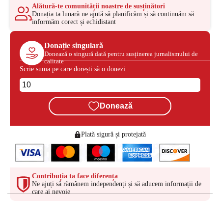
Alătură-te comunității noastre de susținători
Donația ta lunară ne ajută să planificăm și să continuăm să
informăm corect și echidistant
Donație singulară
Donează o singură dată pentru susținerea jurnalismului de
calitate
Scrie suma pe care dorești să o donezi
Donează
Plată sigură și protejată
Contribuția ta face diferența
Ne ajuți să rămânem independenți și să aducem informații de
care ai nevoie