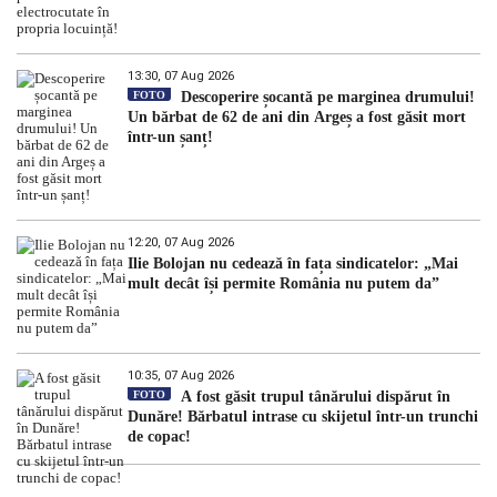
13:30, 07 Aug 2026
FOTO
Descoperire șocantă pe marginea drumului!
Un bărbat de 62 de ani din Argeș a fost găsit mort
într-un șanț!
12:20, 07 Aug 2026
Ilie Bolojan nu cedează în fața sindicatelor: „Mai
mult decât își permite România nu putem da”
10:35, 07 Aug 2026
FOTO
A fost găsit trupul tânărului dispărut în
Dunăre! Bărbatul intrase cu skijetul într-un trunchi
de copac!