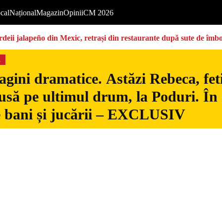
cal
Național
Magazin
Opinii
CM 2026
deii jalapeño din Mexic, retrași din restaurante după sute de îmbo
s
gini dramatice. Astăzi Rebeca, fetiț
usă pe ultimul drum, la Poduri. În s
 bani și jucării – EXCLUSIV