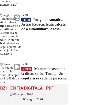
partenerei sale?
17:06
Imagini dramatice.
FOTO
Astăzi Rebeca, fetița călcată
de o autoutilitară, a fost
condusă pe ultimul drum, la
Poduri. În sicriul alb al
micuței au fost puși pumni de
bani și jucării – EXCLUSIV
17:00
Moment neașteptat
VIDEO
la discursul lui Trump. Un
copil era să cadă de pe scenă
BZI - EDITIA DIGITALĂ - PDF
06 august 2026