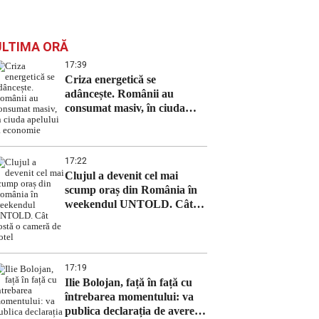
ULTIMA ORĂ
17:39
Criza energetică se
adâncește. Românii au
consumat masiv, în ciuda
apelului la economie
17:22
Clujul a devenit cel mai
scump oraș din România în
weekendul UNTOLD. Cât
costă o cameră de hotel
17:19
Ilie Bolojan, față în față cu
întrebarea momentului: va
publica declarația de avere a