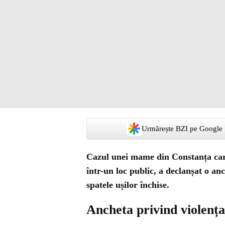
Urmărește BZI pe Google
Cazul unei mame din Constanța care 
într-un loc public, a declanșat o an
spatele ușilor închise.
Ancheta privind violența