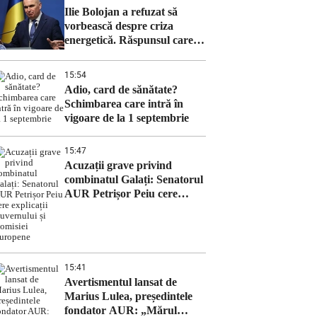
Ilie Bolojan a refuzat să
vorbească despre criza
energetică. Răspunsul care a
surprins jurnaliștii
15:54
Adio, card de sănătate?
Schimbarea care intră în
vigoare de la 1 septembrie
15:47
Acuzații grave privind
combinatul Galați: Senatorul
AUR Petrișor Peiu cere
explicații Guvernului și
Comisiei Europene
15:41
Avertismentul lansat de
Marius Lulea, președintele
fondator AUR: „Mărul