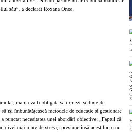
udinii autorităților: „Niciun părinte nu ar trebui să manifeste
ilul său”, a declarat Roxana Onea.
cumulat, mama va fi obligată să urmeze ședințe de
tă să își îmbunătățească metodele de educație și gestionare
 a punctat necesitatea unei abordări obiective: „Faptul că
n nivel mai mare de stres şi presiune însă acest lucru nu