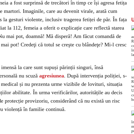
ia a fost surprinsă de trecători în timp ce își agresa fetița
de martori. Imaginile, care au devenit virale, arată cum
a gesturi violente, inclusiv tragerea fetiței de păr. În fața
iat la 112, femeia a oferit o explicație care reflectă starea
 „Nu mai pot, doamnă! Mă disperă! Am făcut comandă de
ai pot! Credeţi că totul se creşte cu blândeţe? Mi-l cresc
imensă la care sunt supuși părinții singuri, însă
 personală nu scuză
agresiunea
. După intervenția poliției, s-
tă medical și nu prezenta urme vizibile de lovituri, situația
iilor abilitate. În urma verificărilor, autoritățile au decis
e protecție provizoriu, considerând că nu există un risc
ru violență în familie continuă.