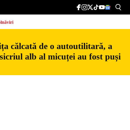
lnăviri
a călcată de o autoutilitară, a
icriul alb al micuței au fost puși