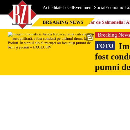
Actualitate
Local
Eveniment-Social
Economic Lo
BREAKING NEWS
Focar de Salmonella! Ar
Breaking New
Ima
FOTO
fost cond
pumni de