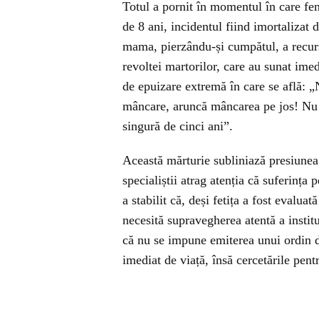
Totul a pornit în momentul în care feme
de 8 ani, incidentul fiind imortalizat 
mama, pierzându-și cumpătul, a recurs l
revoltei martorilor, care au sunat imed
de epuizare extremă în care se află:
mâncare, aruncă mâncarea pe jos! Nu m
singură de cinci ani”.
Această mărturie subliniază presiunea 
specialiștii atrag atenția că suferința
a stabilit că, deși fetița a fost evalua
necesită supravegherea atentă a instituț
că nu se impune emiterea unui ordin d
imediat de viață, însă cercetările pent