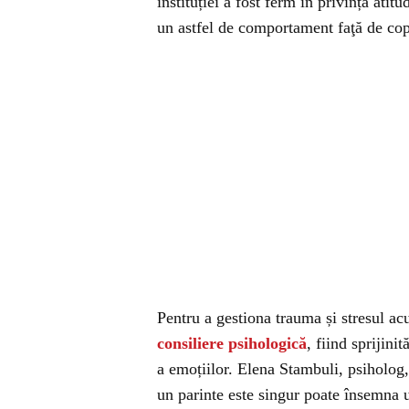
instituției a fost ferm în privința atit
un astfel de comportament faţă de cop
Pentru a gestiona trauma și stresul a
consiliere psihologică
, fiind sprijini
a emoțiilor. Elena Stambuli, psiholog,
un parinte este singur poate însemna u