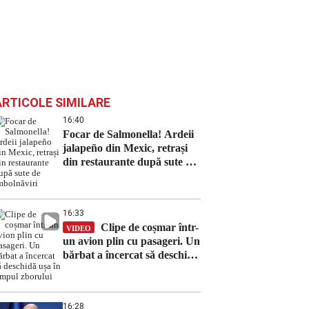
ARTICOLE SIMILARE
16:40
Focar de Salmonella! Ardeii
jalapeño din Mexic, retrași
din restaurante după sute de
îmbolnăviri
16:33
Clipe de coșmar într-
VIDEO
un avion plin cu pasageri. Un
bărbat a încercat să deschidă
ușa în timpul zborului
16:28