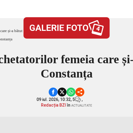
GALERIE FOTO
4
care și-a bătut fetița în Constanța
hetatorilor femeia care și-
Constanța
09 iul. 2026, 10:32,
5
,
Redacția BZI
în
ACTUALITATE