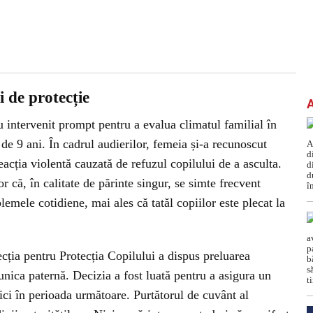
i de protecție
u intervenit prompt pentru a evalua climatul familial în
ei de 9 ani. În cadrul audierilor, femeia și-a recunoscut
acția violentă cauzată de refuzul copilului de a asculta.
or că, în calitate de părinte singur, se simte frecvent
blemele cotidiene, mai ales că tatăl copiilor este plecat la
cția pentru Protecția Copilului a dispus preluarea
unica paternă. Decizia a fost luată pentru a asigura un
mici în perioada următoare. Purtătorul de cuvânt al