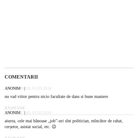
COMENTARII
ANONIM
09:58, 01.03.2024
nu vad viitor pentru nicio facultate de dans si bune maniere
RĂSPUNDE
ANONIM
17:43, 01.03.2024
aiurea, cele mai bănoase „job”-uri sînt politician, mîncător de rahat,
cerșetor, asistat social, etc. 😉