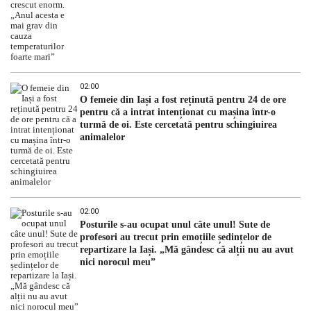
02:00
O femeie din Iași a fost reținută pentru 24 de ore
pentru că a intrat intenționat cu mașina într-o
turmă de oi. Este cercetată pentru schingiuirea
animalelor
02:00
Posturile s-au ocupat unul câte unul! Sute de
profesori au trecut prin emoțiile ședințelor de
repartizare la Iași. „Mă gândesc că alții nu au avut
nici norocul meu”