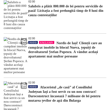
02:00
Salubris a plătit 800.000 de lei pentru serviciile de
pază! Licitația a fost prelungită timp de 8 luni din
cauza contestațiilor
02:00
FOTO
EXCLUSIV
Nordis de Iași! Clienții care au
cumpărat imobile în blocul Nueva, țepuiți de
dezvoltatorul Ștefan Popescu. A vândut același
apartament mai multor persoane
02:00
FOTO
Afaceristul „de casă” al Consiliului
Județean Iași a fost servit cu un nou contract!
Daroconstruct încasează 7 milioane de lei pentru
mutarea țevilor de apă din Bularga