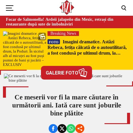
Focar de Salmonella! Ardeii jalapeño din Mexic, retrași din
restaurante după sute de îmbolnăviri
Breaking News
Imagini dramatice. Astăzi
FOTO
Rebeca, fetița călcată de o autoutilitară,
a fost condusă pe ultimul drum, la
Poduri. În sicriul alb al micuței au fost
puși pumni de bani și jucării –
EXCLUSIV
GALERIE FOTO
5
Ce meserii vor fi la mare căutare în
următorii ani. Iată care sunt joburile
bine plătite