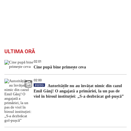
ULTIMA ORĂ
02:01
Cine pupă bine primește ceva
02:00
FOTO
Autoritățile nu au învățat nimic din cazul
Emil Gânj! O angajată a primăriei, la un pas de
viol în biroul instituției: „S-a dezbrăcat gol-pușcă”