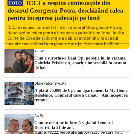
ÎCCJ a respins contestațiile din
FOTO
dosarul Georgescu-Potra, deschizând calea
pentru începerea judecății pe fond
ÎCCJ a respins contestațiile din dosarul Georgescu-Potra,
deschizând calea pentru începerea judecății pe fond. Înalta
Curte de Casație și Justiție a deblocat definitiv procesul
penal în care Călin Georgescu, Horațiu Potra și alte 20 de
persoane sunt acuzați de acțiuni îndreptate împotriva
A1.ro
ordinii constituționale. În ședința din camera preliminară,
Cum a surprins-o Dani Oțil pe soția lui în vacanță.
judecătorii de la instanța supremă au […]
Gabriela Prisăcariu, apariție impecabilă în costum
de baie
Observatornews.ro
A plătit 75.000 de € pe un apartament la My Home
Residence. Coşmarul care a urmat: "Am început să
tremur"
As.ro
Cum se menţine în formă soţia lui Leonard
Doroftei, la 51 de ani.
&amp;#8222;Secretul&amp;#8221; pe care l-a