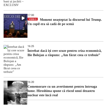
17:00
VIDEO
Moment neașteptat la discursul lui Trump.
Un copil era să cadă de pe scenă
16:25
Întrebat dacă își cere scuze pentru criza economică,
Ilie Bolojan a răspuns: „Am făcut ceea ce trebuie”
16:20
Comemorare cu un avertisment pentru întreaga
lume. Hiroshima spune că riscul unui dezastru
nuclear este încă real