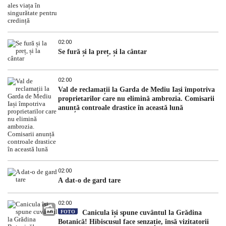
02:00
Se fură și la preț, și la cântar
02:00
Val de reclamații la Garda de Mediu Iași împotriva
proprietarilor care nu elimină ambrozia. Comisarii
anunță controale drastice în această lună
02:00
A dat-o de gard tare
02:00
FOTO
Canicula își spune cuvântul la Grădina
Botanică! Hibiscusul face senzație, însă vizitatorii