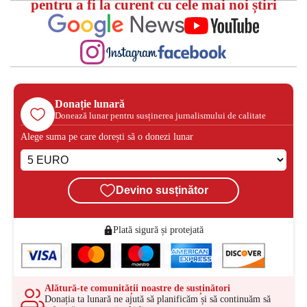
pentru a fi la curent cu cele mai noi știri
Donație lunară
Donează lunar pentru susținerea jurnalismului de calitate
Alege suma pe care dorești să o donezi lunar
Devino susținător
Plată sigură și protejată
Alătură-te comunității noastre de susținători
Donația ta lunară ne ajută să planificăm și să continuăm să