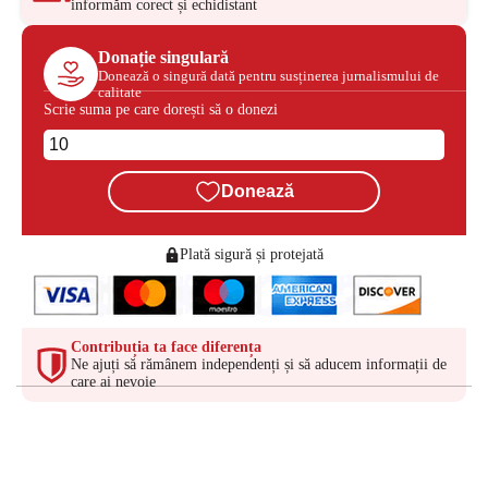
informăm corect și echidistant
Donație singulară
Donează o singură dată pentru susținerea jurnalismului de
calitate
Scrie suma pe care dorești să o donezi
Donează
Plată sigură și protejată
Contribuția ta face diferența
Ne ajuți să rămânem independenți și să aducem informații de
care ai nevoie