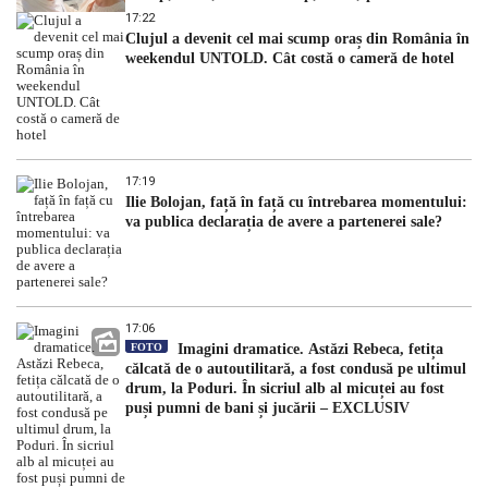
dezvăluit
17:22
Clujul a devenit cel mai scump oraș din România în
weekendul UNTOLD. Cât costă o cameră de hotel
17:19
Ilie Bolojan, față în față cu întrebarea momentului:
va publica declarația de avere a partenerei sale?
17:06
FOTO
Imagini dramatice. Astăzi Rebeca, fetița
călcată de o autoutilitară, a fost condusă pe ultimul
drum, la Poduri. În sicriul alb al micuței au fost
puși pumni de bani și jucării – EXCLUSIV