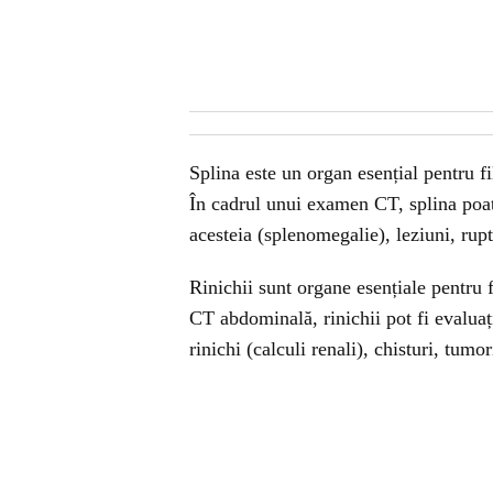
Splina este un organ esențial pentru f
În cadrul unui examen CT, splina poate
acesteia (splenomegalie), leziuni, rup
Rinichii sunt organe esențiale pentru 
CT abdominală, rinichii pot fi evaluați
rinichi (calculi renali), chisturi, tumo