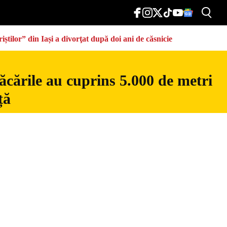
știlor” din Iași a divorţat după doi ani de căsnicie
ăcările au cuprins 5.000 de metri
ță