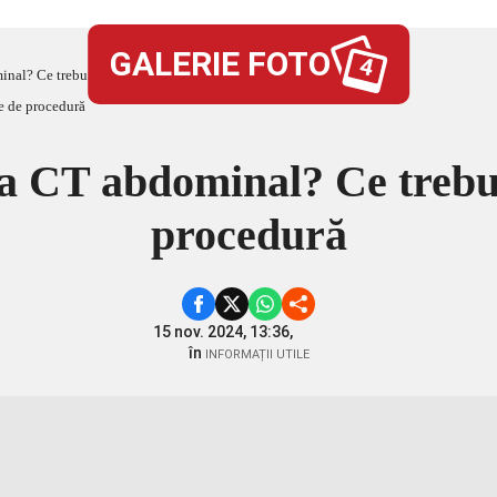
GALERIE FOTO
4
nal? Ce trebuie să știi înainte de procedură
a CT abdominal? Ce trebuie
procedură
15 nov. 2024, 13:36,
în
INFORMAȚII UTILE