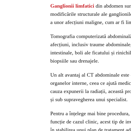
Ganglionii limfatici
din abdomen sunt 
modificările structurale ale ganglionil
a unor afecțiuni maligne, cum ar fi l
Tomografia computerizată abdominală e
afecțiuni, inclusiv traume abdominale, 
intestinale, boli ale ficatului și rinic
biopsiile sau drenajele.
Un alt avantaj al CT abdominale este c
organelor interne, ceea ce ajută medic
cauza expunerii la radiații, această p
și sub supravegherea unui specialist.
Pentru a înțelege mai bine procedura, 
funcție de cazul clinic, acest tip de in
în stabilirea unui plan de tratament ad