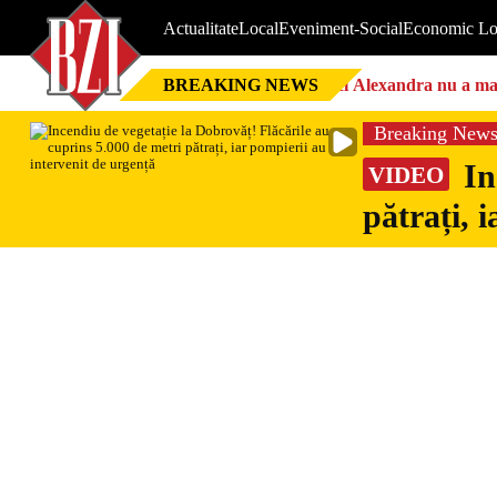
Actualitate
Local
Eveniment-Social
Economic Lo
BREAKING NEWS
Nici Alexandra nu a mai 
Breaking New
In
VIDEO
pătrați, 