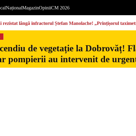
cal
Național
Magazin
Opinii
CM 2026
rezistat lângă infractorul Ștefan Manolache! „Prințișorul taximetri
s
cendiu de vegetație la Dobrovăț! Fl
iar pompierii au intervenit de urgen