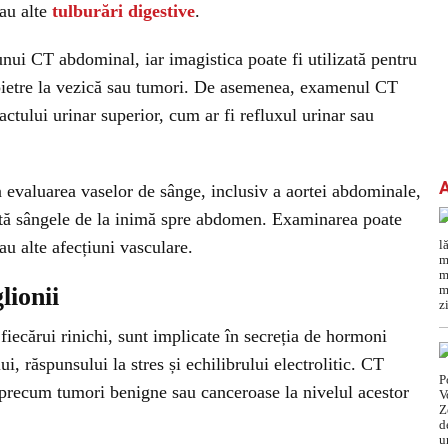
sau alte
tulburări digestive
.
unui CT abdominal, iar imagistica poate fi utilizată pentru
r, pietre la vezică sau tumori. De asemenea, examenul CT
ctului urinar superior, cum ar fi refluxul urinar sau
 evaluarea vaselor de sânge, inclusiv a aortei abdominale,
ortă sângele de la inimă spre abdomen. Examinarea poate
au alte afecțiuni vasculare.
lionii
fiecărui rinichi, sunt implicate în secreția de hormoni
i, răspunsului la stres și echilibrului electrolitic. CT
precum tumori benigne sau canceroase la nivelul acestor