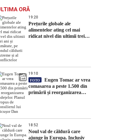
ULTIMA ORĂ
19:20
Prețurile globale ale
alimentelor ating cel mai
ridicat nivel din ultimii trei
ani și jumătate, pe fondul
căldurii extreme și al
conflictelor
19:10
Eugen Tomac ar vrea
FOTO
comasarea a peste 1.500 din
primării și reorganizarea
județelor. Planul propus de
consilierul lui Nicușor Dan
18:52
Noul val de căldură care
ajunge în Europa. Inclusiv