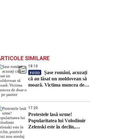
ARTICOLE SIMILARE
18:10
Șase români, acuzați
FOTO
că au lăsat un moldovean să
moară. Victima muncea de
doar o zi pe șantier
17:20
Protestele lasă urme!
Popularitatea lui Volodimir
Zelenski este în declin,
potrivit unui nou sondaj