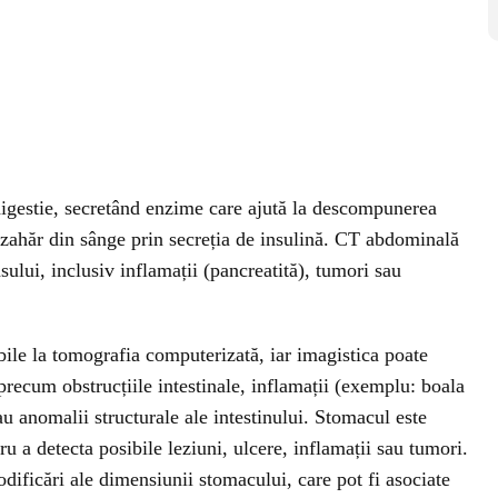
digestie, secretând enzime care ajută la descompunerea
e zahăr din sânge prin secreția de insulină. CT abdominală
sului, inclusiv inflamații (pancreatită), tumori sau
zibile la tomografia computerizată, iar imagistica poate
 precum obstrucțiile intestinale, inflamații (exemplu: boala
u anomalii structurale ale intestinului.
Stomacul este
 a detecta posibile leziuni, ulcere, inflamații sau tumori.
dificări ale dimensiunii stomacului, care pot fi asociate