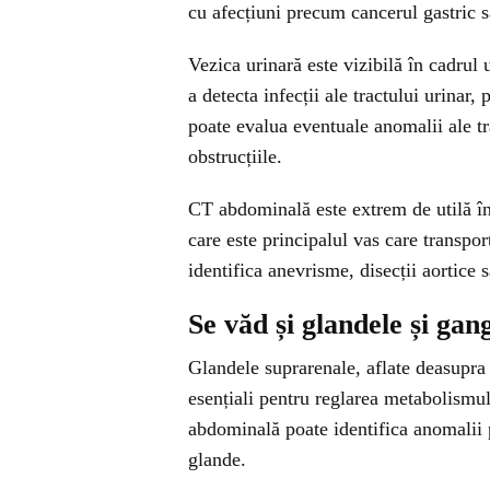
cu afecțiuni precum cancerul gastric 
Vezica urinară este vizibilă în cadrul 
a detecta infecții ale tractului urina
poate evalua eventuale anomalii ale tra
obstrucțiile.
CT abdominală este extrem de utilă în
care este principalul vas care transp
identifica anevrisme, disecții aortice s
Se văd și glandele și gang
Glandele suprarenale, aflate deasupra 
esențiali pentru reglarea metabolismulu
abdominală poate identifica anomalii 
glande.