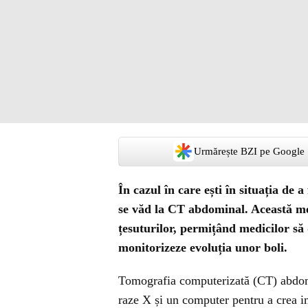
Urmărește BZI pe Google
În cazul în care ești în situația de 
se văd la CT abdominal. Această met
țesuturilor, permițând medicilor să 
monitorizeze evoluția unor boli.
Tomografia computerizată (CT) abdomin
raze X și un computer pentru a crea ima