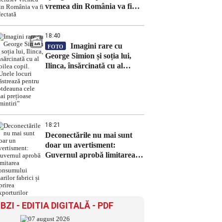
vremea din România va fi
afectată
18:40
Imagini rare cu
FOTO
George Simion și soția lui,
Ilinca, însărcinată cu al
doilea copil. „Unele locuri
păstrează pentru totdeauna
cele mai prețioase amintiri”
18:21
Deconectările nu mai sunt
doar un avertisment:
Guvernul aprobă limitarea
consumului marilor fabrici și
oprirea exporturilor
BZI - EDITIA DIGITALĂ - PDF