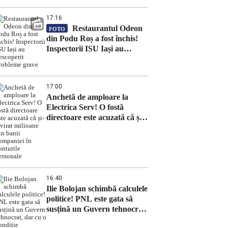
17:16
Restaurantul Odeon
FOTO
din Podu Roș a fost închis!
Inspectorii ISU Iași au
descoperit probleme grave
17:00
Anchetă de amploare la
Electrica Serv! O fostă
directoare este acuzată că și-a
virat milioane din banii
companiei în conturile
personale
16:40
Ilie Bolojan schimbă calculele
politice! PNL este gata să
susțină un Guvern tehnocrat,
dar cu o condiție