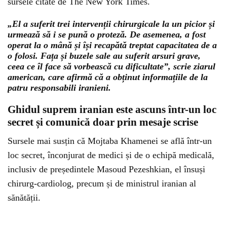
sursele citate de The New York Times.
„El a suferit trei intervenții chirurgicale la un picior și
urmează să i se pună o proteză. De asemenea, a fost
operat la o mână și își recapătă treptat capacitatea de a
o folosi. Fața și buzele sale au suferit arsuri grave,
ceea ce îl face să vorbească cu dificultate”, scrie ziarul
american, care afirmă că a obținut informațiile de la
patru responsabili iranieni.
Ghidul suprem iranian este ascuns într-un loc
secret și comunică doar prin mesaje scrise
Sursele mai susțin că Mojtaba Khamenei se află într-un
loc secret, înconjurat de medici și de o echipă medicală,
inclusiv de președintele Masoud Pezeshkian, el însuși
chirurg-cardiolog, precum și de ministrul iranian al
sănătății.