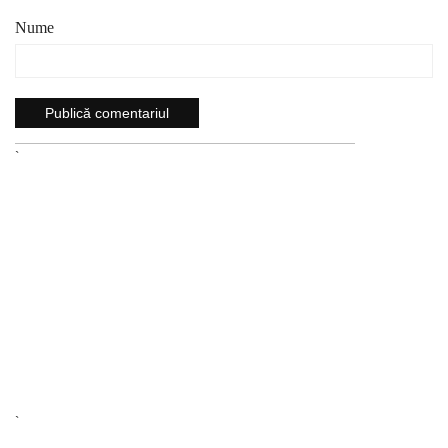
Nume
`
`