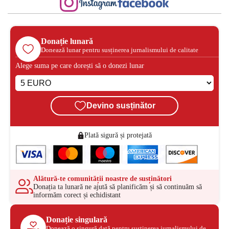
Donație lunară
Donează lunar pentru susținerea jurnalismului de calitate
Alege suma pe care dorești să o donezi lunar
Devino susținător
Plată sigură și protejată
Alătură-te comunității noastre de susținători
Donația ta lunară ne ajută să planificăm și să continuăm să
informăm corect și echidistant
Donație singulară
Donează o singură dată pentru susținerea jurnalismului de