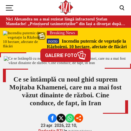
Nici Alexandra nu a mai rezistat lângă infractorul Ștefan
Manolache! „Prințișorul taximetriștilor” din Iași a divorţat după
doi ani de căsnicie
Breaking News
Incendiu puternic de vegetație la
FOTO
Războieni. 10 hectare, afectate de flăcări
GALERIE FOTO
5
Ce se întâmplă cu noul ghid suprem
Mojtaba Khamenei, care nu a mai fost
văzut dinainte de război. Cine
conduce, de fapt, în Iran
23 apr. 2026, 22:10,