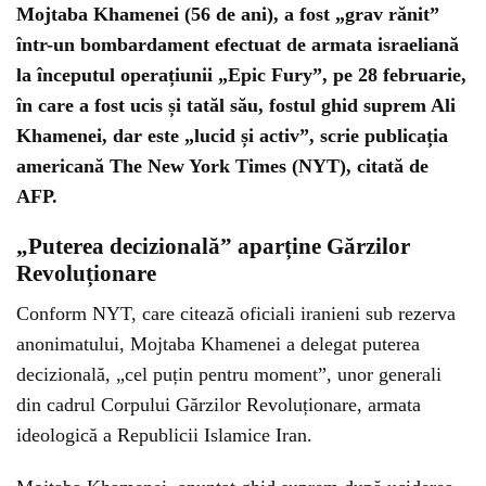
Mojtaba Khamenei (56 de ani), a fost „grav rănit”
într-un bombardament efectuat de armata israeliană
la începutul operațiunii „Epic Fury”, pe 28 februarie,
în care a fost ucis și tatăl său, fostul ghid suprem Ali
Khamenei, dar este „lucid și activ”, scrie publicația
americană The New York Times (NYT), citată de
AFP.
„Puterea decizională” aparține Gărzilor
Revoluționare
Conform NYT, care citează oficiali iranieni sub rezerva
anonimatului, Mojtaba Khamenei a delegat puterea
decizională, „cel puțin pentru moment”, unor generali
din cadrul Corpului Gărzilor Revoluționare, armata
ideologică a Republicii Islamice Iran.