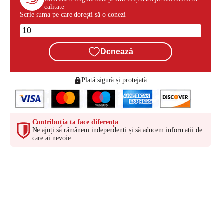
calitate
Scrie suma pe care dorești să o donezi
Donează
Plată sigură și protejată
Contribuția ta face diferența
Ne ajuți să rămânem independenți și să aducem informații de
care ai nevoie