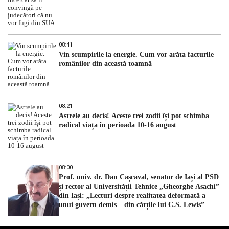
08:41
Vin scumpirile la energie. Cum vor arăta facturile
românilor din această toamnă
08:21
Astrele au decis! Aceste trei zodii își pot schimba
radical viața în perioada 10-16 august
08:00
Prof. univ. dr. Dan Cașcaval, senator de Iași al PSD
și rector al Universității Tehnice „Gheorghe Asachi”
din Iași: „Lecturi despre realitatea deformată a
unui guvern demis – din cărțile lui C.S. Lewis”