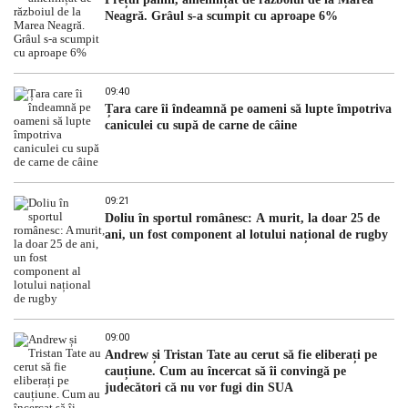
Neagră. Grâul s-a scumpit cu aproape 6%
09:40
Țara care îi îndeamnă pe oameni să lupte împotriva
caniculei cu supă de carne de câine
09:21
Doliu în sportul românesc: A murit, la doar 25 de
ani, un fost component al lotului național de rugby
09:00
Andrew și Tristan Tate au cerut să fie eliberați pe
cauțiune. Cum au încercat să îi convingă pe
judecători că nu vor fugi din SUA