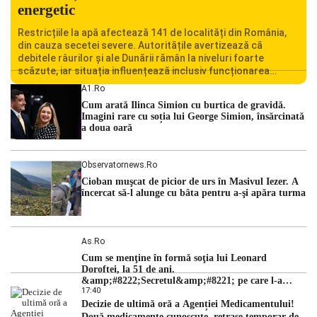
energetic
Restricțiile la apă afectează 141 de localități din România,
din cauza secetei severe. Autoritățile avertizează că
debitele râurilor și ale Dunării rămân la niveluri foarte
scăzute, iar situația influențează inclusiv funcționarea
Centralei Nucleare de la Cernavodă. România se confruntă
A1.ro
cu una dintre cele mai dificile perioade din punct de vedere
Cum arată Ilinca Simion cu burtica de gravidă.
hidrologic din ultimii ani. Lipsa […]
Imagini rare cu soția lui George Simion, însărcinată
a doua oară
Observatornews.ro
Cioban muşcat de picior de urs în Masivul Iezer. A
încercat să-l alunge cu bâta pentru a-şi apăra turma
As.ro
Cum se menţine în formă soţia lui Leonard
Doroftei, la 51 de ani.
&amp;#8222;Secretul&amp;#8221; pe care l-a
17:40
dezvăluit
Decizie de ultimă oră a Agenției Medicamentului!
Două medicamente cunoscute, retrase temporar de