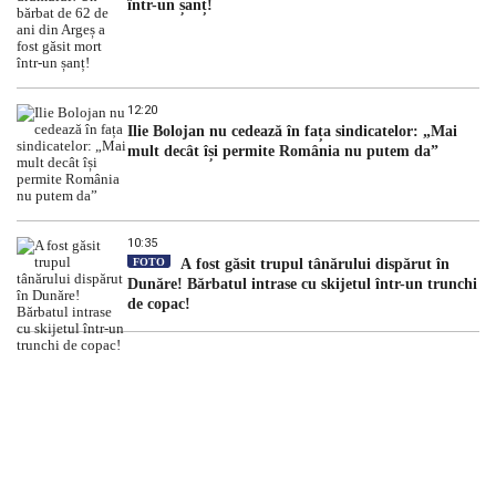
într-un șanț!
12:20
Ilie Bolojan nu cedează în fața sindicatelor: „Mai
mult decât își permite România nu putem da”
10:35
FOTO
A fost găsit trupul tânărului dispărut în
Dunăre! Bărbatul intrase cu skijetul într-un trunchi
de copac!