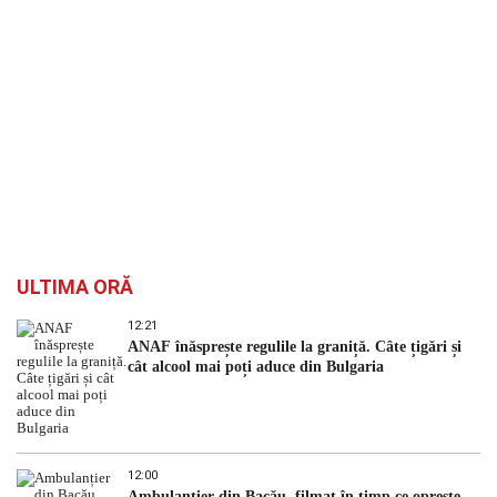
ULTIMA ORĂ
12:21
ANAF înăsprește regulile la graniță. Câte țigări și
cât alcool mai poți aduce din Bulgaria
12:00
Ambulanțier din Bacău, filmat în timp ce oprește