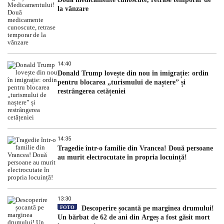
la vânzare
14:40
Donald Trump lovește din nou în imigrație: ordin
pentru blocarea „turismului de naștere” și
restrângerea cetățeniei
14:35
Tragedie într-o familie din Vrancea! Două persoane
au murit electrocutate în propria locuință!
13:30
FOTO
Descoperire șocantă pe marginea drumului!
Un bărbat de 62 de ani din Argeș a fost găsit mort