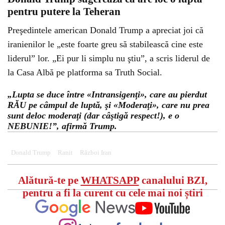
pentru putere la Teheran
Preşedintele american Donald Trump a apreciat joi că
iranienilor le „este foarte greu să stabilească cine este
liderul” lor. „Ei pur li simplu nu ştiu”, a scris liderul de
la Casa Albă pe platforma sa Truth Social.
„Lupta se duce între «Intransigenţi», care au pierdut
RĂU pe câmpul de luptă, şi «Moderaţi», care nu prea
sunt deloc moderaţi (dar câştigă respect!), e o
NEBUNIE!”, afirmă Trump.
Donald Trump
Ranit
Război Iran
Alătură-te pe
WHATSAPP
canalului BZI,
pentru a fi la curent cu cele mai noi știri