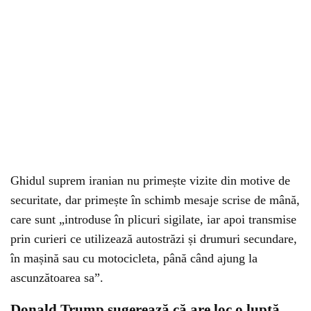
Ghidul suprem iranian nu primește vizite din motive de
securitate, dar primește în schimb mesaje scrise de mână,
care sunt „introduse în plicuri sigilate, iar apoi transmise
prin curieri ce utilizează autostrăzi și drumuri secundare,
în mașină sau cu motocicleta, până când ajung la
ascunzătoarea sa”.
Donald Trump sugerează că are loc o luptă