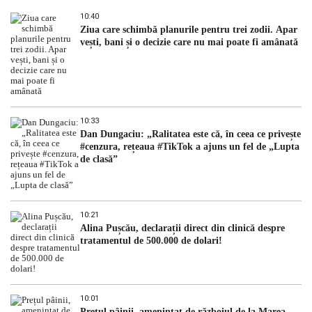
10:40
Ziua care schimbă planurile pentru trei zodii. Apar
vești, bani și o decizie care nu mai poate fi amânată
10:33
Dan Dungaciu: „Ralitatea este că, în ceea ce privește
#cenzura, rețeaua #TikTok a ajuns un fel de „Lupta
de clasă”
10:21
Alina Pușcău, declarații direct din clinică despre
tratamentul de 500.000 de dolari!
10:01
Prețul pâinii, amenințat de războiul de la Marea