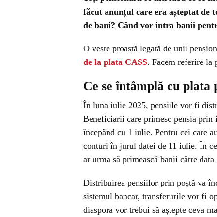
făcut anunțul care era așteptat de t
de bani? Când vor intra banii pentr
O veste proastă legată de unii pension
de la plata CASS
. Facem referire la 
Ce se întâmplă cu plata p
În luna iulie 2025, pensiile vor fi dis
Beneficiarii care primesc pensia prin 
începând cu 1 iulie. Pentru cei care au
conturi în jurul datei de 11 iulie. În ce
ar urma să primească banii către data 
Distribuirea pensiilor prin poștă va în
sistemul bancar, transferurile vor fi o
diaspora vor trebui să aștepte ceva ma