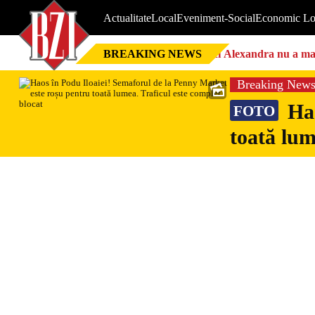
Actualitate
Local
Eveniment-Social
Economic Lo
BREAKING NEWS
Nici Alexandra nu a mai 
Breaking New
Hao
FOTO
toată lum