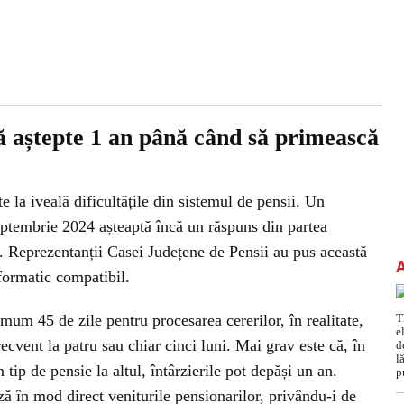
ă aștepte 1 an până când să primească
te la iveală dificultățile din sistemul de pensii. Un
septembrie 2024 așteaptă încă un răspuns din partea
ță. Reprezentanții Casei Județene de Pensii au pus această
nformatic compatibil.
m 45 de zile pentru procesarea cererilor, în realitate,
ecvent la patru sau chiar cinci luni. Mai grav este că, în
n tip de pensie la altul, întârzierile pot depăși un an.
ă în mod direct veniturile pensionarilor, privându-i de