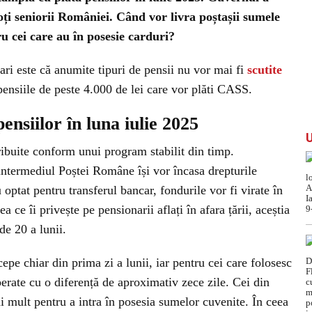
oți seniorii României. Când vor livra poștașii sumele
u cei care au în posesie carduri?
ari este că anumite tipuri de pensii nu vor mai fi
scutite
pensiile de peste 4.000 de lei care vor plăti CASS.
ensiilor în luna iulie 2025
tribuite conform unui program stabilit din timp.
intermediul Poștei Române își vor încasa drepturile
 optat pentru transferul bancar, fondurile vor fi virate în
ea ce îi privește pe pensionarii aflați în afara țării, aceștia
de 20 a lunii.
cepe chiar din prima zi a lunii, iar pentru cei care folosesc
perate cu o diferență de aproximativ zece zile. Cei din
i mult pentru a intra în posesia sumelor cuvenite. În ceea