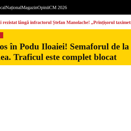
cal
Național
Magazin
Opinii
CM 2026
rezistat lângă infractorul Ștefan Manolache! „Prințișorul taximetri
s
s în Podu Iloaiei! Semaforul de la
ea. Traficul este complet blocat