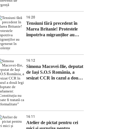
16:20
Tensiuni fără precedent în
Marea Britanie! Protestele
împotriva migranților au
degenerat în violențe
16:12
Simona Macovei-Ilie, deputat
de Iași S.O.S România, a
sesizat CCR în cazul a două
legi adoptate de Parlament:
„Constituția nu poate fi
tratată ca o formalitate”
16:11
Atelier de pictat pentru cei
mici și surprize pentru