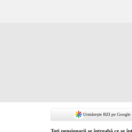
Urmărește BZI pe Google
Toți pensionarii se întreabă ce se î