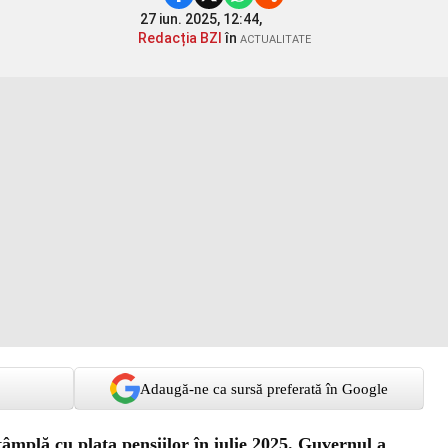
27 iun. 2025, 12:44,
Redacția BZI
în
ACTUALITATE
Adaugă-ne ca sursă preferată în Google
ntâmplă cu plata pensiilor în iulie 2025. Guvernul a