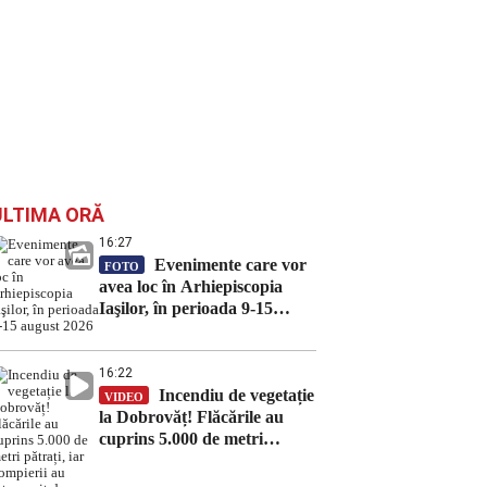
ULTIMA ORĂ
16:27
Evenimente care vor
FOTO
avea loc în Arhiepiscopia
Iaşilor, în perioada 9-15
august 2026
16:22
Incendiu de vegetație
VIDEO
la Dobrovăț! Flăcările au
cuprins 5.000 de metri
pătrați, iar pompierii au
intervenit de urgență