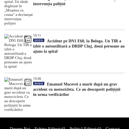
intervenția poliției
15:11
FOTO
Accident pe DN1 E60, la Bologa. Un TIR a
izbit o autoutilitară a DRDP Cluj, două persoane au
ajuns la spital
15:05
FOTO
Emanuel Macovei a murit după un grav
accident cu motocicleta. Ce au descoperit polițiștii
în urma verificărilor
Despre Noi
Echipa Editorială
Politică Editorială
Contact