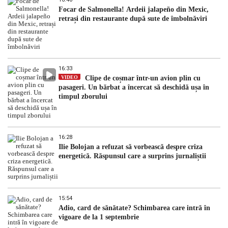
Focar de Salmonella! Ardeii jalapeño din Mexic,
retrași din restaurante după sute de îmbolnăviri
16:33
VIDEO
Clipe de coșmar într-un avion plin cu
pasageri. Un bărbat a încercat să deschidă ușa în
timpul zborului
16:28
Ilie Bolojan a refuzat să vorbească despre criza
energetică. Răspunsul care a surprins jurnaliștii
15:54
Adio, card de sănătate? Schimbarea care intră în
vigoare de la 1 septembrie