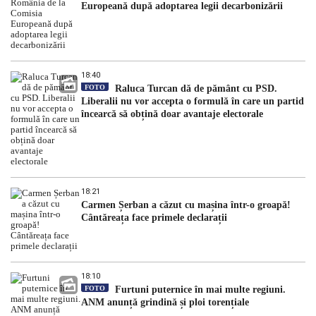
Europeană după adoptarea legii decarbonizării
18:40
FOTO
Raluca Turcan dă de pământ cu PSD.
Liberalii nu vor accepta o formulă în care un partid
încearcă să obțină doar avantaje electorale
18:21
Carmen Șerban a căzut cu mașina într-o groapă!
Cântăreața face primele declarații
18:10
FOTO
Furtuni puternice în mai multe regiuni.
ANM anunță grindină și ploi torențiale