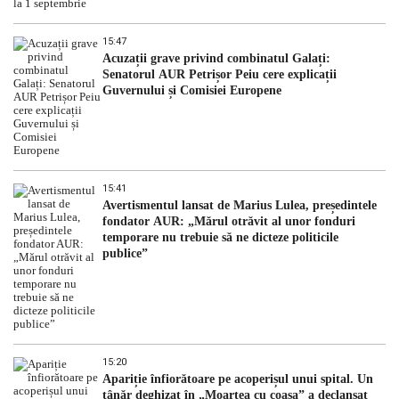
15:47
Acuzații grave privind combinatul Galați:
Senatorul AUR Petrișor Peiu cere explicații
Guvernului și Comisiei Europene
15:41
Avertismentul lansat de Marius Lulea, președintele
fondator AUR: „Mărul otrăvit al unor fonduri
temporare nu trebuie să ne dicteze politicile
publice”
15:20
Apariție înfiorătoare pe acoperișul unui spital. Un
tânăr deghizat în „Moartea cu coasa” a declanșat