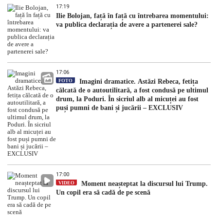
17:19
Ilie Bolojan, față în față cu întrebarea momentului:
va publica declarația de avere a partenerei sale?
17:06
FOTO
Imagini dramatice. Astăzi Rebeca, fetița
călcată de o autoutilitară, a fost condusă pe ultimul
drum, la Poduri. În sicriul alb al micuței au fost
puși pumni de bani și jucării – EXCLUSIV
17:00
VIDEO
Moment neașteptat la discursul lui Trump.
Un copil era să cadă de pe scenă