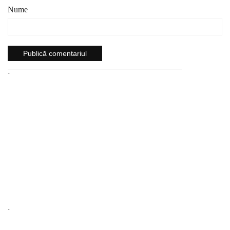
Nume
`
`