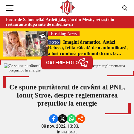
Focar de Salmonella! Ardeii jalapeño din Mexic, retrași din
restaurante după sute de îmbolnăviri
Breaking News
Imagini dramatice. Astăzi
FOTO
Rebeca, fetița călcată de o autoutilitară,
a fost condusă pe ultimul drum, la
Poduri. În sicriul alb al micuței au fost
GALERIE FOTO
6
puși pumni de bani și jucării –
EXCLUSIV
Ce spune purtătorul de cuvânt al PNL,
Ionuţ Stroe, despre reglementarea
prețurilor la energie
08 nov. 2022, 13:33,
în
NATIONAL