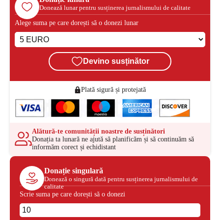
Donează lunar pentru susținerea jurnalismului de calitate
Alege suma pe care dorești să o donezi lunar
Devino susținător
Plată sigură și protejată
Alătură-te comunității noastre de susținători
Donația ta lunară ne ajută să planificăm și să continuăm să
informăm corect și echidistant
Donație singulară
Donează o singură dată pentru susținerea jurnalismului de
calitate
Scrie suma pe care dorești să o donezi