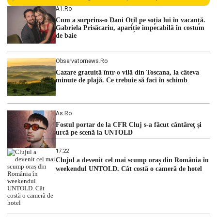
persoane sunt acuzați de acțiuni îndreptate împotriva
A1.ro
ordinii constituționale. În ședința din camera preliminară,
Cum a surprins-o Dani Oțil pe soția lui în vacanță.
judecătorii de la instanța supremă au […]
Gabriela Prisăcariu, apariție impecabilă în costum
de baie
Observatornews.ro
Cazare gratuită într-o vilă din Toscana, la câteva
minute de plajă. Ce trebuie să faci în schimb
As.ro
Fostul portar de la CFR Cluj s-a făcut cântăreţ şi
urcă pe scenă la UNTOLD
17:22
Clujul a devenit cel mai scump oraș din România în
weekendul UNTOLD. Cât costă o cameră de hotel