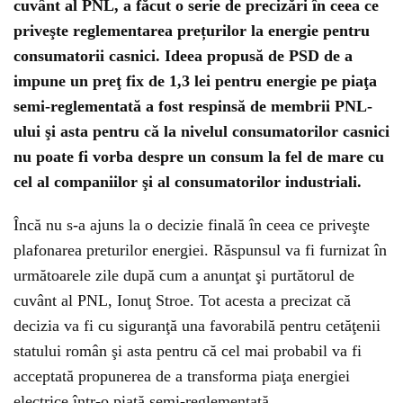
cuvânt al PNL, a făcut o serie de precizări în ceea ce
priveşte reglementarea prețurilor la energie pentru
consumatorii casnici. Ideea propusă de PSD de a
impune un preţ fix de 1,3 lei pentru energie pe piaţa
semi-reglementată a fost respinsă de membrii PNL-
ului şi asta pentru că la nivelul consumatorilor casnici
nu poate fi vorba despre un consum la fel de mare cu
cel al companiilor şi al consumatorilor industriali.
Încă nu s-a ajuns la o decizie finală în ceea ce priveşte
plafonarea preturilor energiei. Răspunsul va fi furnizat în
următoarele zile după cum a anunţat şi purtătorul de
cuvânt al PNL, Ionuţ Stroe. Tot acesta a precizat că
decizia va fi cu siguranţă una favorabilă pentru cetăţenii
statului român şi asta pentru că cel mai probabil va fi
acceptată propunerea de a transforma piaţa energiei
electrice într-o piaţă semi-reglementată.