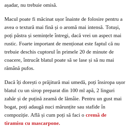
așadar, nu trebuie omisă.
Macul poate fi măcinat ușor înainte de folosire pentru a
avea o textură mai fină și o aromă mai intensă. Totuși,
poți păstra și semințele întregi, dacă vrei un aspect mai
rustic. Foarte important de menționat este faptul că nu
trebuie deschis cuptorul în primele 20 de minute de
coacere, întrucât blatul poate să se lase și să nu mai
rămână pufos.
Dacă îți dorești o prăjitură mai umedă, poți însiropa ușor
blatul cu un sirop preparat din 100 ml apă, 2 linguri
zahăr și de puțină zeamă de lămâie. Pentru un gust mai
bogat, poți adaugă nuci mărunțite sau stafide în
compoziție. Află și cum poți să faci o
cremă de
tiramisu cu mascarpone.