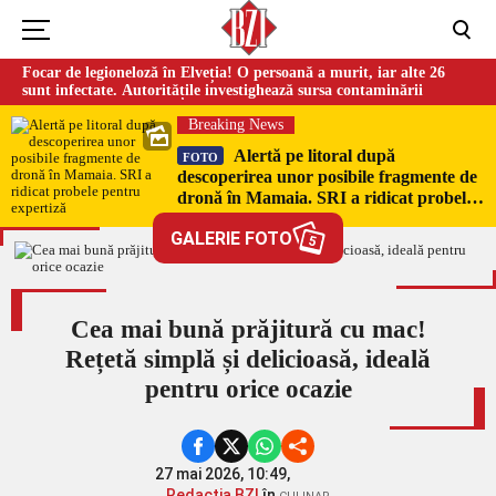
Focar de legioneloză în Elveția! O persoană a murit, iar alte 26
sunt infectate. Autoritățile investighează sursa contaminării
Breaking News
Alertă pe litoral după
FOTO
descoperirea unor posibile fragmente de
dronă în Mamaia. SRI a ridicat probele
pentru expertiză
GALERIE FOTO
5
Cea mai bună prăjitură cu mac!
Rețetă simplă și delicioasă, ideală
pentru orice ocazie
27 mai 2026, 10:49,
Redacția BZI
în