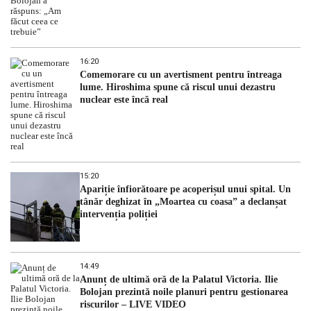
16:20
Comemorare cu un avertisment pentru întreaga
lume. Hiroshima spune că riscul unui dezastru
nuclear este încă real
15:20
Apariție înfiorătoare pe acoperișul unui spital. Un
tânăr deghizat în „Moartea cu coasa” a declanșat
intervenția poliției
14:49
Anunț de ultimă oră de la Palatul Victoria. Ilie
Bolojan prezintă noile planuri pentru gestionarea
riscurilor – LIVE VIDEO