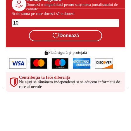
Donează o singură dată pentru susținerea jurnalismului de
calitate
Scrie suma pe care dorești să o donezi
Donează
Plată sigură și protejată
Contribuția ta face diferența
Ne ajuți să rămânem independenți și să aducem informații de
care ai nevoie