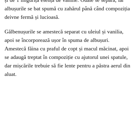
și de 1 linguriță esență de vanilie. Ouăle se separă, iar
albușurile se bat spumă cu zahărul până când compoziția
deivne fermă și lucioasă.
Gălbenușurile se amestecă separat cu uleiul și vanilia,
apoi se încorporează ușor în spuma de albușuri.
Amestecă făina cu praful de copt și macul măcinat, apoi
se adaugă treptat în compoziție cu ajutorul unei spatule,
dar mișcările trebuie să fie lente pentru a păstra aerul din
aluat.