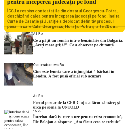
pentru începerea judecății pe fond
ÎCCJ a respins contestațiile din dosarul Georgescu-Potra,
deschizând calea pentru începerea judecății pe fond. Înalta
Curte de Casație și Justiție a deblocat definitiv procesul
penal în care Călin Georgescu, Horațiu Potra și alte 20 de
persoane sunt acuzați de acțiuni îndreptate împotriva
A1.ro
ordinii constituționale. În ședința din camera preliminară,
Ce a pățit un român într-o benzinărie din Bulgaria:
judecătorii de la instanța supremă au […]
„Aveți mare grijă!”. Ce a observat pe chitanță
Observatornews.ro
Cine este femeia care a înjunghiat 4 bărbați în
Londra. A fost pusă oficial sub acuzare
As.ro
Fostul portar de la CFR Cluj s-a făcut cântăreţ şi
urcă pe scenă la UNTOLD
16:25
Întrebat dacă își cere scuze pentru criza economică,
Ilie Bolojan a răspuns: „Am făcut ceea ce trebuie”