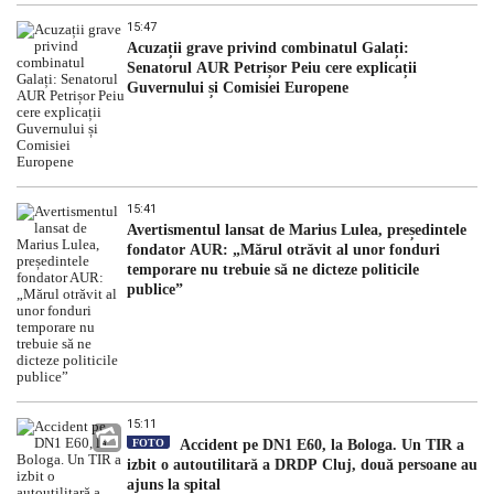
15:47
Acuzații grave privind combinatul Galați:
Senatorul AUR Petrișor Peiu cere explicații
Guvernului și Comisiei Europene
15:41
Avertismentul lansat de Marius Lulea, președintele
fondator AUR: „Mărul otrăvit al unor fonduri
temporare nu trebuie să ne dicteze politicile
publice”
15:11
FOTO
Accident pe DN1 E60, la Bologa. Un TIR a
izbit o autoutilitară a DRDP Cluj, două persoane au
ajuns la spital