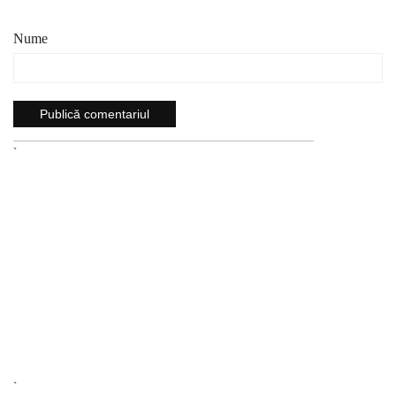
Nume
`
`