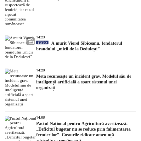
14:23
FOTO
A murit Viorel Sibiceanu, fondatorul
brandului „micii de la Dedulești”
14:20
Meta recunoaște un incident grav. Modelul său de
inteligență artificială a spart sistemul unei
organizații
14:08
Pactul Național pentru Agricultură avertizează:
„Deficitul bugetar nu se reduce prin falimentarea
fermierilor”. Costurile ridicate amenință
agricultura românească