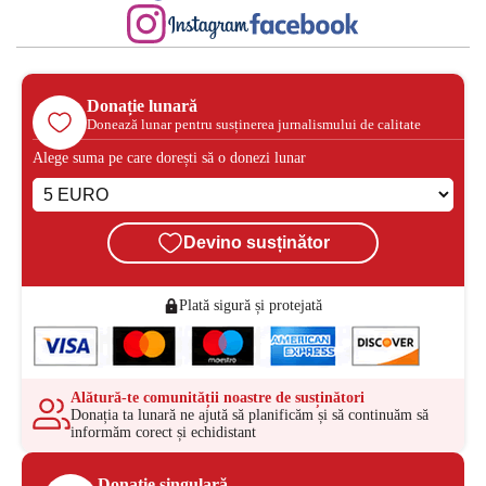
Donație lunară
Donează lunar pentru susținerea jurnalismului de calitate
Alege suma pe care dorești să o donezi lunar
Devino susținător
Plată sigură și protejată
Alătură-te comunității noastre de susținători
Donația ta lunară ne ajută să planificăm și să continuăm să
informăm corect și echidistant
Donație singulară