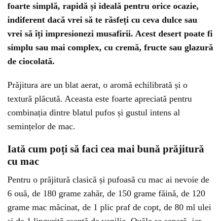
foarte simplă, rapidă și ideală pentru orice ocazie,
indiferent dacă vrei să te răsfeți cu ceva dulce sau
vrei să îți impresionezi musafirii. Acest desert poate fi
simplu sau mai complex, cu cremă, fructe sau glazură
de ciocolată.
Prăjitura are un blat aerat, o aromă echilibrată și o
textură plăcută. Aceasta este foarte apreciată pentru
combinația dintre blatul pufos și gustul intens al
semințelor de mac.
Iată cum poți să faci cea mai bună prăjitură
cu mac
Pentru o prăjitură clasică și pufoasă cu mac ai nevoie de
6 ouă, de 180 grame zahăr, de 150 grame făină, de 120
grame mac măcinat, de 1 plic praf de copt, de 80 ml ulei