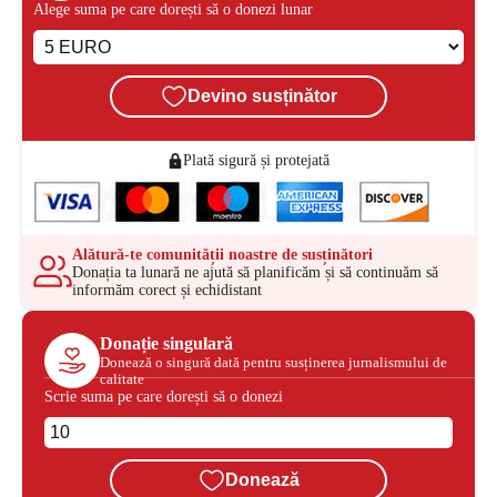
Alege suma pe care dorești să o donezi lunar
Devino susținător
Plată sigură și protejată
Alătură-te comunității noastre de susținători
Donația ta lunară ne ajută să planificăm și să continuăm să
informăm corect și echidistant
Donație singulară
Donează o singură dată pentru susținerea jurnalismului de
calitate
Scrie suma pe care dorești să o donezi
Donează