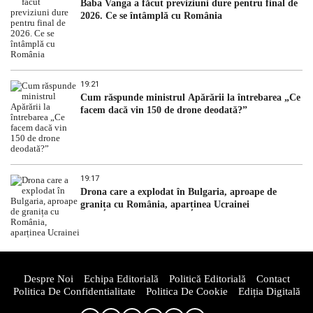
Baba Vanga a făcut previziuni dure pentru final de
2026. Ce se întâmplă cu România
19:21
Cum răspunde ministrul Apărării la întrebarea „Ce
facem dacă vin 150 de drone deodată?”
19:17
Drona care a explodat în Bulgaria, aproape de
granița cu România, aparținea Ucrainei
Despre Noi
Echipa Editorială
Politică Editorială
Contact
Politica De Confidentialitate
Politica De Cookie
Ediția Digitală