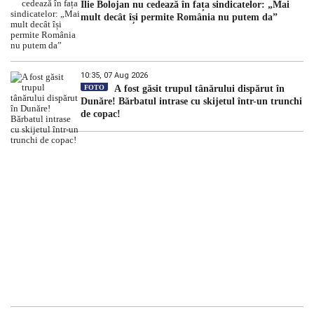
Ilie Bolojan nu cedează în fața sindicatelor: „Mai
mult decât își permite România nu putem da”
10:35, 07 Aug 2026
FOTO
A fost găsit trupul tânărului dispărut în
Dunăre! Bărbatul intrase cu skijetul într-un trunchi
de copac!