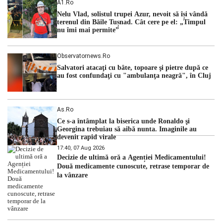
A1.ro
cu una dintre cele mai dificile perioade din punct de vedere
Nelu Vlad, solistul trupei Azur, nevoit să își vândă
hidrologic din ultimii ani. Lipsa […]
terenul din Băile Tușnad. Cât cere pe el: „Timpul
nu îmi mai permite”
Observatornews.ro
Salvatori atacaţi cu bâte, topoare şi pietre după ce
au fost confundaţi cu "ambulanţa neagră", în Cluj
As.ro
Ce s-a întâmplat la biserica unde Ronaldo şi
Georgina trebuiau să aibă nunta. Imaginile au
devenit rapid virale
17:40, 07 Aug 2026
Decizie de ultimă oră a Agenției Medicamentului!
Două medicamente cunoscute, retrase temporar de
la vânzare