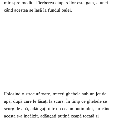
mic spre mediu. Fierberea ciupercilor este gata, atunci
când acestea se lasă la fundul oalei.
Folosind o strecurătoare, treceți ghebele sub un jet de
apă, după care le lăsați la scurs. În timp ce ghebele se
scurg de apă, adăugați într-un ceaun puțin ulei, iar când
acesta s-a încălzit, adăugați puțină ceapă tocată și