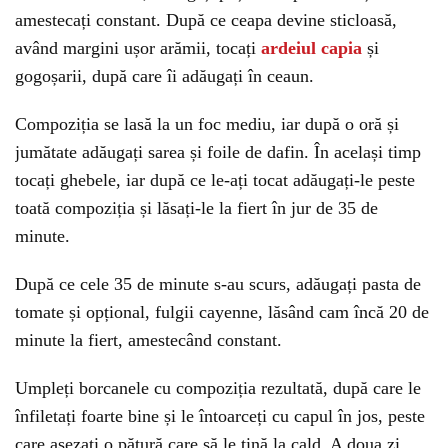
amestecați constant. După ce ceapa devine sticloasă,
având margini ușor arămii, tocați
ardeiul capia
și
gogoșarii, după care îi adăugați în ceaun.
Compoziția se lasă la un foc mediu, iar după o oră și
jumătate adăugați sarea și foile de dafin. În același timp
tocați ghebele, iar după ce le-ați tocat adăugați-le peste
toată compoziția și lăsați-le la fiert în jur de 35 de
minute.
După ce cele 35 de minute s-au scurs, adăugați pasta de
tomate și opțional, fulgii cayenne, lăsând cam încă 20 de
minute la fiert, amestecând constant.
Umpleți borcanele cu compoziția rezultată, după care le
înfiletați foarte bine și le întoarceți cu capul în jos, peste
care așezați o pătură care să le țină la cald. A doua zi