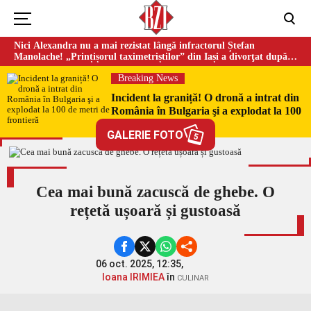
Nici Alexandra nu a mai rezistat lângă infractorul Ștefan
Manolache! „Prințișorul taximetriștilor” din Iași a divorţat după
doi ani de căsnicie
Breaking News
Incident la graniță! O dronă a intrat din
România în Bulgaria şi a explodat la 100
de metri de frontieră
GALERIE FOTO
5
Cea mai bună zacuscă de ghebe. O
rețetă ușoară și gustoasă
06 oct. 2025, 12:35,
Ioana IRIMIEA
în
CULINAR