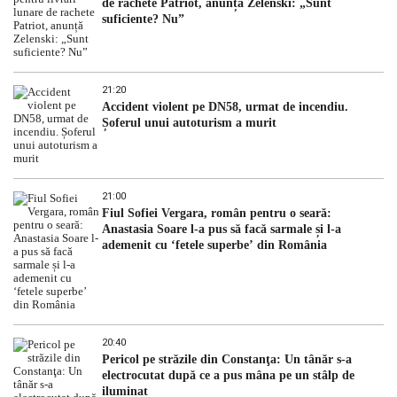
de rachete Patriot, anunță Zelenski: „Sunt
suficiente? Nu”
21:20
Accident violent pe DN58, urmat de incendiu.
Șoferul unui autoturism a murit
21:00
Fiul Sofiei Vergara, român pentru o seară:
Anastasia Soare l-a pus să facă sarmale și l-a
ademenit cu ‘fetele superbe’ din România
20:40
Pericol pe străzile din Constanţa: Un tânăr s-a
electrocutat după ce a pus mâna pe un stâlp de
iluminat