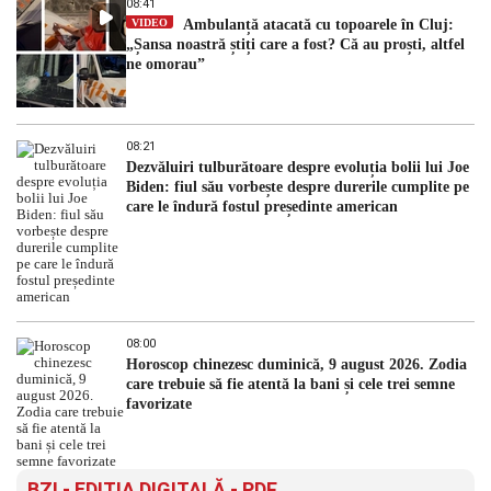
08:41
VIDEO
Ambulanță atacată cu topoarele în Cluj:
„Șansa noastră știți care a fost? Că au proști, altfel
ne omorau”
08:21
Dezvăluiri tulburătoare despre evoluția bolii lui Joe
Biden: fiul său vorbește despre durerile cumplite pe
care le îndură fostul președinte american
08:00
Horoscop chinezesc duminică, 9 august 2026. Zodia
care trebuie să fie atentă la bani și cele trei semne
favorizate
BZI - EDITIA DIGITALĂ - PDF