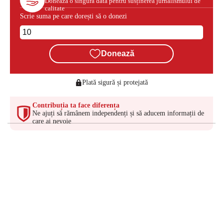
Donează o singură dată pentru susținerea jurnalismului de
calitate
Scrie suma pe care dorești să o donezi
Donează
Plată sigură și protejată
Contribuția ta face diferența
Ne ajuți să rămânem independenți și să aducem informații de
care ai nevoie