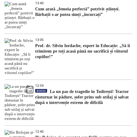
13:40
Cum arată „femeia perfectă” potrivit științei.
Bărbații s-ar putea simți „încurcați”
13:05
Prof. dr. Silviu Iordache, expert în Educație: „Să îi
trimitem pe toți acasă până nu sacrifică și viitorul
copiilor!”
12:59
FOTO
La un pas de tragedie în Todirești! Tractor
răsturnat în pădure, șofer prins sub utilaj și salvat
după o intervenție extrem de dificilă
12:40