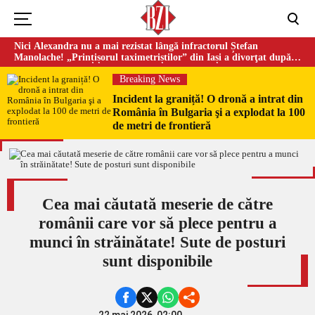
Nici Alexandra nu a mai rezistat lângă infractorul Ștefan
Manolache! „Prințișorul taximetriștilor” din Iași a divorţat după
doi ani de căsnicie
Breaking News
Incident la graniță! O dronă a intrat din
România în Bulgaria şi a explodat la 100
de metri de frontieră
Cea mai căutată meserie de către
românii care vor să plece pentru a
munci în străinătate! Sute de posturi
sunt disponibile