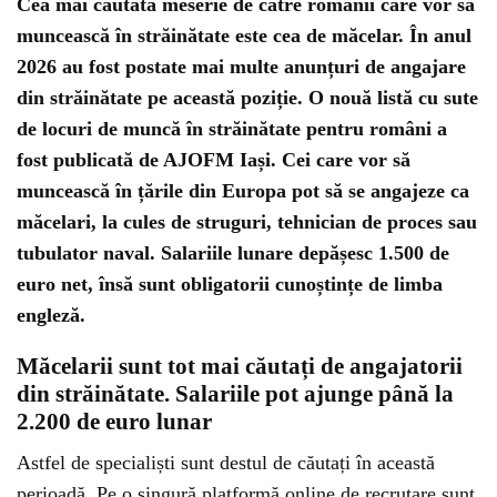
Cea mai căutată meserie de către românii care vor să
muncească în străinătate este cea de măcelar. În anul
2026 au fost postate mai multe anunțuri de angajare
din străinătate pe această poziție. O nouă listă cu sute
de locuri de muncă în străinătate pentru români a
fost publicată de AJOFM Iași. Cei care vor să
muncească în țările din Europa pot să se angajeze ca
măcelari, la cules de struguri, tehnician de proces sau
tubulator naval. Salariile lunare depășesc 1.500 de
euro net, însă sunt obligatorii cunoștințe de limba
engleză.
Măcelarii sunt tot mai căutați de angajatorii
din străinătate. Salariile pot ajunge până la
2.200 de euro lunar
Astfel de specialiști sunt destul de căutați în această
perioadă. Pe o singură platformă online de recrutare sunt