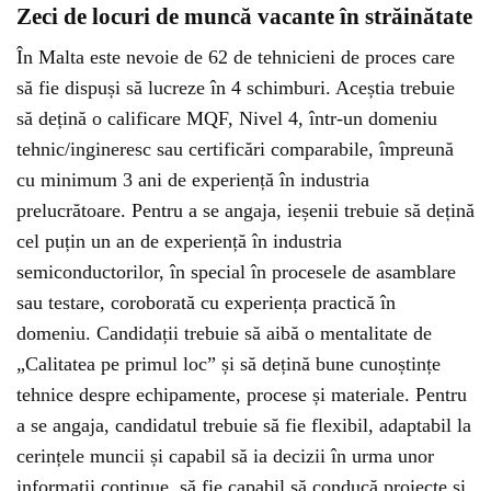
Zeci de locuri de muncă vacante în străinătate
În Malta este nevoie de 62 de tehnicieni de proces care
să
fie dispuși să lucreze în 4 schimburi. Aceștia trebuie
să dețină o calificare MQF, Nivel 4, într-un domeniu
tehnic/ingineresc sau certificări comparabile, împreună
cu minimum 3 ani de experiență în industria
prelucrătoare. Pentru a se angaja, ieșenii trebuie să dețină
cel puțin un an de experiență în industria
semiconductorilor, în special în procesele de asamblare
sau testare, coroborată cu experiența practică în
domeniu. Candidații trebuie să aibă o mentalitate de
„Calitatea pe primul loc” și să dețină bune cunoștințe
tehnice despre echipamente, procese și materiale. Pentru
a se angaja, candidatul trebuie să fie flexibil, adaptabil la
cerințele muncii și capabil să ia decizii în urma unor
informații continue, să fie capabil să conducă proiecte și