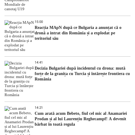
15:00
Reacția MApN după ce Bulgaria a anunțat că o
dronă a intrat din România și a explodat pe
teritoriul său
14:41
Decizia Bulgariei după incidentul cu drona: mută
forțe de la granița cu Turcia și întărește frontiera cu
România
14:21
Cum arată acum Bebeto, fiul cel mic al Anamariei
Prodan și al lui Laurențiu Reghecampf! A devenit
bărbat în toată regula