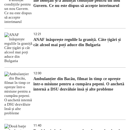
Ilie Bolojan și-a anunțat condițiile pentru un nou
Guvern. Ce nu este dispus să accepte interimarul
12:21
ANAF înăsprește regulile la graniță. Câte țigări și
cât alcool mai poți aduce din Bulgaria
12:00
Ambulanțier din Bacău, filmat în timp ce oprește
într-o misiune pentru a cumpăra pepeni. O anchetă
internă a DSU dezvăluie însă și alte probleme
11:40