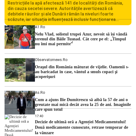
Restricțiile la apă afectează 141 de localități din România,
din cauza secetei severe. Autoritățile avertizează că
debitele râurilor și ale Dunării rămân la niveluri foarte
scăzute, iar situația influențează inclusiv funcționarea
Centralei Nucleare de la Cernavodă. România se confruntă
A1.ro
cu una dintre cele mai dificile perioade din punct de vedere
Nelu Vlad, solistul trupei Azur, nevoit să își vândă
hidrologic din ultimii ani. Lipsa […]
terenul din Băile Tușnad. Cât cere pe el: „Timpul
nu îmi mai permite”
Observatornews.ro
Oraşul din România măturat de vijelie. Oamenii s-
au baricadat în case, vântul a smuls copaci şi
acoperişuri
As.ro
Cum a ajuns Ilie Dumitrescu să aibă la 57 de ani o
greutate mai mică decât avea la 25 de ani. Imaginile
care spun totul
17:40
Decizie de ultimă oră a Agenției Medicamentului!
Două medicamente cunoscute, retrase temporar de
la vânzare