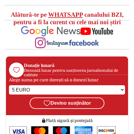
Alătură-te pe
WHATSAPP
canalului BZI,
pentru a fi la curent cu cele mai noi știri
Donație lunară
Donează lunar pentru susținerea jurnalismului de
calitate
Alege suma pe care dorești să o donezi lunar
Devino susținător
Plată sigură și protejată