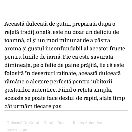
Această dulceață de gutui, preparată după o
rețetă tradițională, este nu doar un deliciu de
toamnă, ci și un mod minunat de a păstra
aroma și gustul inconfundabil al acestor fructe
pentru lunile de iarnă. Fie că este savurată
dimineața, pe o felie de pâine prăjită, fie că este
folosită în deserturi rafinate, această dulceață
rămâne o alegere perfectă pentru iubitorii
gusturilor autentice. Fiind o rețetă simplă,
aceasta se poate face destul de rapid, atâta timp
cât urmăm fiecare pas.
Dulceață De Gutui
Gutui
Reteta
Reteta Autentica
Reteta Gutui