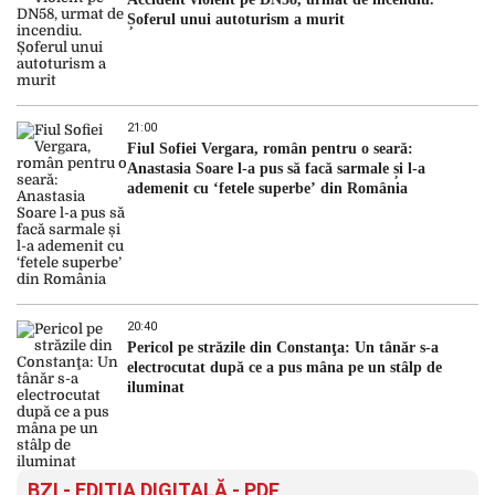
Șoferul unui autoturism a murit
21:00
Fiul Sofiei Vergara, român pentru o seară:
Anastasia Soare l-a pus să facă sarmale și l-a
ademenit cu ‘fetele superbe’ din România
20:40
Pericol pe străzile din Constanţa: Un tânăr s-a
electrocutat după ce a pus mâna pe un stâlp de
iluminat
BZI - EDITIA DIGITALĂ - PDF