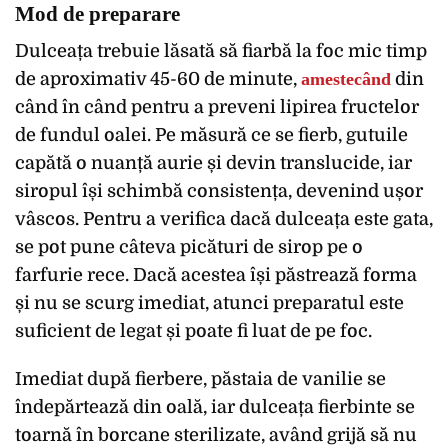
Mod de preparare
Dulceața trebuie lăsată să fiarbă la foc mic timp
de aproximativ 45-60 de minute,
amestecând
din
când în când pentru a preveni lipirea fructelor
de fundul oalei. Pe măsură ce se fierb, gutuile
capătă o nuanță aurie și devin translucide, iar
siropul își schimbă consistența, devenind ușor
vâscos. Pentru a verifica dacă dulceața este gata,
se pot pune câteva picături de sirop pe o
farfurie rece. Dacă acestea își păstrează forma
și nu se scurg imediat, atunci preparatul este
suficient de legat și poate fi luat de pe foc.
Imediat după fierbere, păstaia de vanilie se
îndepărtează din oală, iar dulceața fierbinte se
toarnă în borcane sterilizate, având grijă să nu