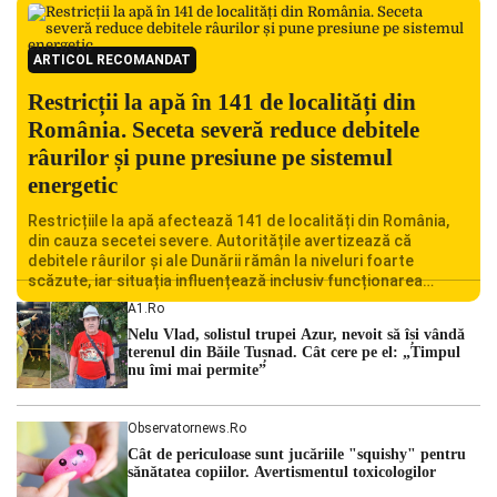
ARTICOL RECOMANDAT
Restricții la apă în 141 de localități din
România. Seceta severă reduce debitele
râurilor și pune presiune pe sistemul
energetic
Restricțiile la apă afectează 141 de localități din România,
din cauza secetei severe. Autoritățile avertizează că
debitele râurilor și ale Dunării rămân la niveluri foarte
scăzute, iar situația influențează inclusiv funcționarea
Centralei Nucleare de la Cernavodă. România se confruntă
A1.ro
cu una dintre cele mai dificile perioade din punct de vedere
Nelu Vlad, solistul trupei Azur, nevoit să își vândă
hidrologic din ultimii ani. Lipsa […]
terenul din Băile Tușnad. Cât cere pe el: „Timpul
nu îmi mai permite”
Observatornews.ro
Cât de periculoase sunt jucăriile "squishy" pentru
sănătatea copiilor. Avertismentul toxicologilor