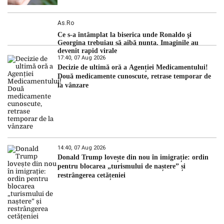
As.ro
Ce s-a întâmplat la biserica unde Ronaldo şi
Georgina trebuiau să aibă nunta. Imaginile au
devenit rapid virale
17:40, 07 Aug 2026
Decizie de ultimă oră a Agenției Medicamentului!
Două medicamente cunoscute, retrase temporar de
la vânzare
14:40, 07 Aug 2026
Donald Trump lovește din nou în imigrație: ordin
pentru blocarea „turismului de naștere” și
restrângerea cetățeniei