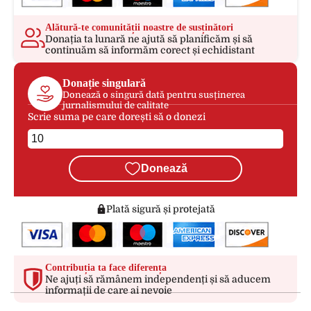
Alătură-te comunității noastre de susținători
Donația ta lunară ne ajută să planificăm și să
continuăm să informăm corect și echidistant
Donație singulară
Donează o singură dată pentru susținerea
jurnalismului de calitate
Scrie suma pe care dorești să o donezi
Donează
Plată sigură și protejată
Contribuția ta face diferența
Ne ajuți să rămânem independenți și să aducem
informații de care ai nevoie