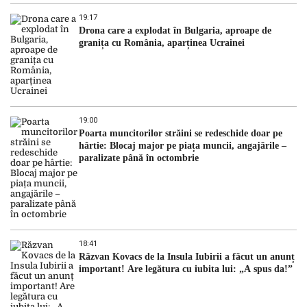
19:17
Drona care a explodat în Bulgaria, aproape de
granița cu România, aparținea Ucrainei
19:00
Poarta muncitorilor străini se redeschide doar pe
hârtie: Blocaj major pe piața muncii, angajările –
paralizate până în octombrie
18:41
Răzvan Kovacs de la Insula Iubirii a făcut un anunț
important! Are legătura cu iubita lui: „A spus da!”