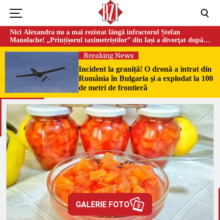
Nici Alexandra nu a mai rezistat lângă infractorul Ștefan
Manolache! „Prințișorul taximetriștilor” din Iași a divorţat după
doi ani de căsnicie
Breaking News
Incident la graniță! O dronă a intrat din
România în Bulgaria şi a explodat la 100
de metri de frontieră
GALERIE FOTO
5