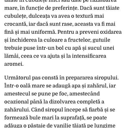
tăiate în cubulețe mici sau date pe răzătoarea
mare, în funcție de preferințe. Dacă sunt tăiate
cubulețe, dulceața va avea o textură mai
crocantă, iar dacă sunt rase, aceasta va fi mai
fină și mai uniformă. Pentru a preveni oxidarea
și închiderea la culoare a fructelor, gutuile
trebuie puse într-un bol cu apă și sucul unei
lămâi, ceea ce va ajuta și la intensificarea
aromei.
Următorul pas constă în prepararea siropului.
Într-o oală mare se adaugă apa și zahărul, iar
amestecul se pune pe foc, amestecând
ocazional până la dizolvarea completă a
zahărului. Când siropul începe să fiarbă și se
formează bule mari la suprafață, se poate
adăuga o păstaie de vanilie tăiată pe lungime