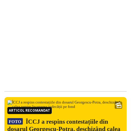
ARTICOL RECOMANDAT
ÎCCJ a respins contestațiile din
FOTO
dosarul Georgescu-Potra, deschizând calea