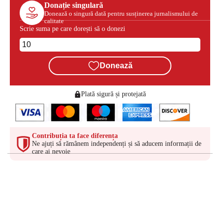
Donație singulară
Donează o singură dată pentru susținerea jurnalismului de
calitate
Scrie suma pe care dorești să o donezi
Donează
Plată sigură și protejată
Contribuția ta face diferența
Ne ajuți să rămânem independenți și să aducem informații de
care ai nevoie