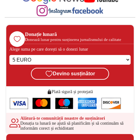
Donație lunară
Donează lunar pentru susținerea jurnalismului de calitate
Alege suma pe care dorești să o donezi lunar
Devino susținător
Plată sigură și protejată
Alătură-te comunității noastre de susținători
Donația ta lunară ne ajută să planificăm și să continuăm să
informăm corect și echidistant