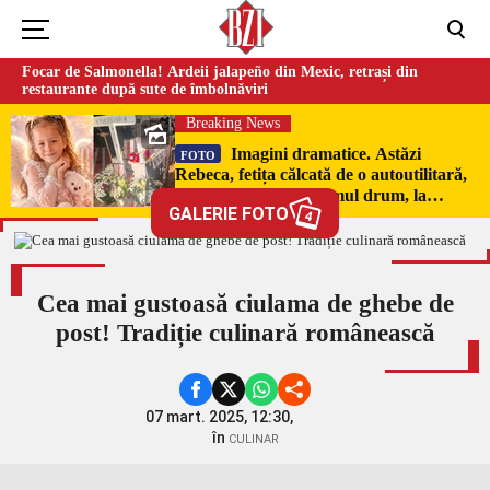
Focar de Salmonella! Ardeii jalapeño din Mexic, retrași din
restaurante după sute de îmbolnăviri
Breaking News
Imagini dramatice. Astăzi
FOTO
Rebeca, fetița călcată de o autoutilitară,
a fost condusă pe ultimul drum, la
GALERIE FOTO
Poduri. În sicriul alb al micuței au fost
4
puși pumni de bani și jucării –
EXCLUSIV
Cea mai gustoasă ciulama de ghebe de
post! Tradiție culinară românească
07 mart. 2025, 12:30,
în
CULINAR