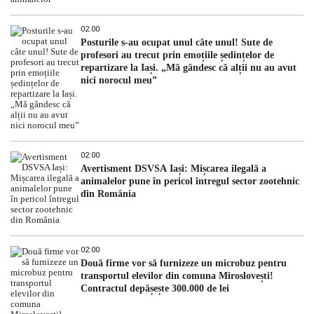
02:00
Posturile s-au ocupat unul câte unul! Sute de
profesori au trecut prin emoțiile ședințelor de
repartizare la Iași. „Mă gândesc că alții nu au avut
nici norocul meu”
02:00
Avertisment DSVSA Iași: Mișcarea ilegală a
animalelor pune în pericol întregul sector zootehnic
din România
02:00
Două firme vor să furnizeze un microbuz pentru
transportul elevilor din comuna Miroslovești!
Contractul depășește 300.000 de lei