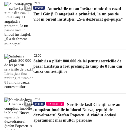
02:00
FOTO
Autoritățile nu au învățat nimic din cazul
Emil Gânj! O angajată a primăriei, la un pas de
viol în biroul instituției: „S-a dezbrăcat gol-pușcă”
02:00
Salubris a plătit 800.000 de lei pentru serviciile de
pază! Licitația a fost prelungită timp de 8 luni din
cauza contestațiilor
02:00
FOTO
EXCLUSIV
Nordis de Iași! Clienții care au
cumpărat imobile în blocul Nueva, țepuiți de
dezvoltatorul Ștefan Popescu. A vândut același
apartament mai multor persoane