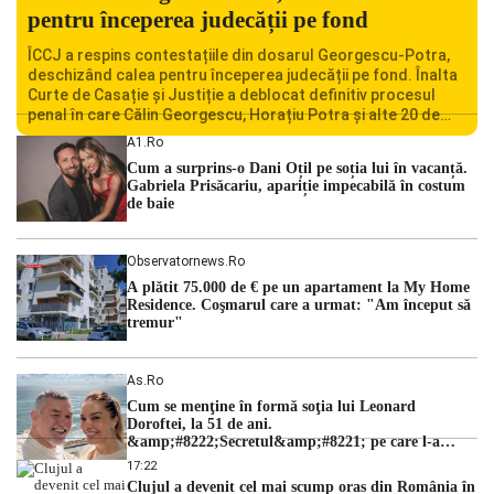
pentru începerea judecății pe fond
ÎCCJ a respins contestațiile din dosarul Georgescu-Potra,
deschizând calea pentru începerea judecății pe fond. Înalta
Curte de Casație și Justiție a deblocat definitiv procesul
penal în care Călin Georgescu, Horațiu Potra și alte 20 de
persoane sunt acuzați de acțiuni îndreptate împotriva
A1.ro
ordinii constituționale. În ședința din camera preliminară,
Cum a surprins-o Dani Oțil pe soția lui în vacanță.
judecătorii de la instanța supremă au […]
Gabriela Prisăcariu, apariție impecabilă în costum
de baie
Observatornews.ro
A plătit 75.000 de € pe un apartament la My Home
Residence. Coşmarul care a urmat: "Am început să
tremur"
As.ro
Cum se menţine în formă soţia lui Leonard
Doroftei, la 51 de ani.
&amp;#8222;Secretul&amp;#8221; pe care l-a
dezvăluit
17:22
Clujul a devenit cel mai scump oraș din România în