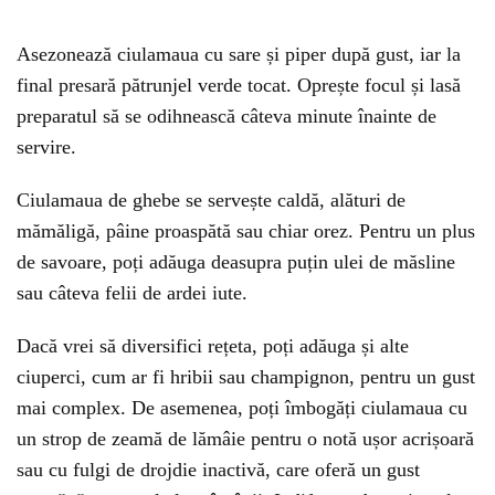
Asezonează ciulamaua cu sare și piper după gust, iar la
final presară pătrunjel verde tocat. Oprește focul și lasă
preparatul să se odihnească câteva minute înainte de
servire.
Ciulamaua de ghebe se servește caldă, alături de
mămăligă, pâine proaspătă sau chiar orez. Pentru un plus
de savoare, poți adăuga deasupra puțin ulei de măsline
sau câteva felii de ardei iute.
Dacă vrei să diversifici rețeta, poți adăuga și alte
ciuperci, cum ar fi hribii sau champignon, pentru un gust
mai complex. De asemenea, poți îmbogăți ciulamaua cu
un strop de zeamă de lămâie pentru o notă ușor acrișoară
sau cu fulgi de drojdie inactivă, care oferă un gust