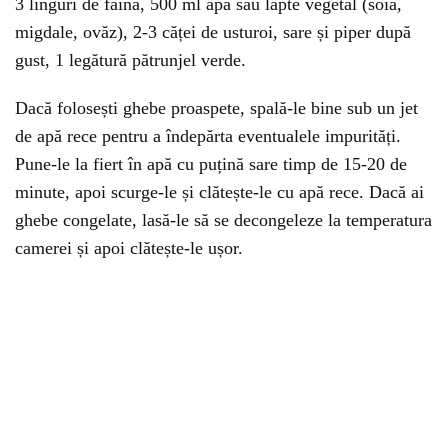
3 linguri de făină, 500 ml apă sau lapte vegetal (soia,
migdale, ovăz), 2-3 căței de usturoi, sare și piper după
gust, 1 legătură pătrunjel verde.
Dacă folosești ghebe proaspete, spală-le bine sub un jet
de apă rece pentru a îndepărta eventualele impurități.
Pune-le la fiert în apă cu puțină sare timp de 15-20 de
minute, apoi scurge-le și clătește-le cu apă rece. Dacă ai
ghebe congelate, lasă-le să se decongeleze la temperatura
camerei și apoi clătește-le ușor.