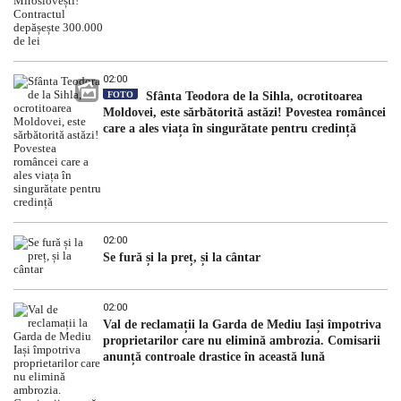
02:00
FOTO
Sfânta Teodora de la Sihla, ocrotitoarea
Moldovei, este sărbătorită astăzi! Povestea româncei
care a ales viața în singurătate pentru credință
02:00
Se fură și la preț, și la cântar
02:00
Val de reclamații la Garda de Mediu Iași împotriva
proprietarilor care nu elimină ambrozia. Comisarii
anunță controale drastice în această lună