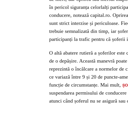
în pericol siguranța celorlalți particip
conducere, notează capital.ro. Oprirea
sunt strict interzise și periculoase. F
trebuie semnalizată din timp, iar șoferi
participanți la trafic pentru că șoferii 
O altă abatere rutieră a șoferilor est
de o depășire. Această manevră poate pu
reprezintă o încălcare a normelor de 
ce variază între 9 și 20 de puncte-ame
funcție de circumstanțe. Mai mult,
șo
suspendarea permisului de conducere p
atunci când șoferul nu se asigură sau o