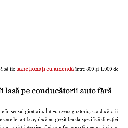
că să fie
sancționați cu amendă
între 800 și 1.000 de
i lasă pe conducătorii auto fără
te în sensul giratoriu. Într-un sens giratoriu, conducătorii
 care le pot face, dacă au greșit banda specifică direcției
 sunt strict interzise. Cei care fac această manevră și pun