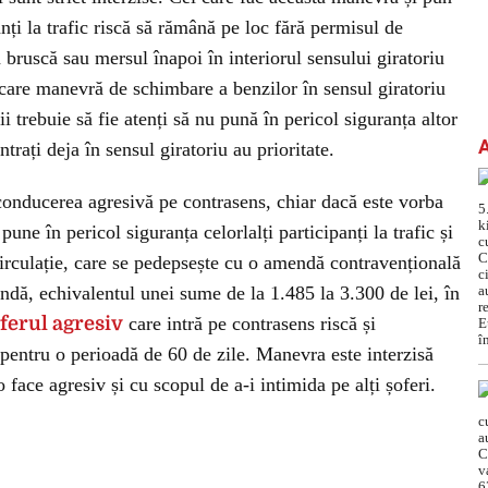
anți la trafic riscă să rămână pe loc fără permisul de
 bruscă sau mersul înapoi în interiorul sensului giratoriu
iecare manevră de schimbare a benzilor în sensul giratoriu
i trebuie să fie atenți să nu pună în pericol siguranța altor
intrați deja în sensul giratoriu au prioritate.
e conducerea agresivă pe contrasens, chiar dacă este vorba
ne în pericol siguranța celorlalți participanți la trafic și
circulație, care se pedepsește cu o amendă contravențională
ndă, echivalentul unei sume de la 1.485 la 3.300 de lei, în
ferul agresiv
care intră pe contrasens riscă și
entru o perioadă de 60 de zile. Manevra este interzisă
 face agresiv și cu scopul de a-i intimida pe alți șoferi.