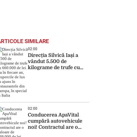
ARTICOLE SIMILARE
02:00
Direcția Silvică Iași a
vândut 5.500 de
kilograme de trufe cu
660.000 de lei. Ca în
fiecare an, ciupercile de
lux au ajuns în
restaurantele din
Europa, în special în
Italia
02:00
Conducerea ApaVital
cumpără autovehicule
noi! Contractul are o
valoare de 639.000 de lei