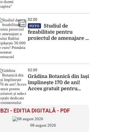
la TBI Bank! „Nu pot
dormi noaptea”
02:00
Studiul de
FOTO
fezabilitate pentru
proiectul de amenajare a
râului Bahlui depășește
50.000 de euro! Primăria
a semnat contractul
02:00
Grădina Botanică din Iași
împlinește 170 de ani!
Acces gratuit pentru
vizitatori și mărci
poștale dedicate
evenimentului
BZI - EDITIA DIGITALĂ - PDF
08 august 2026