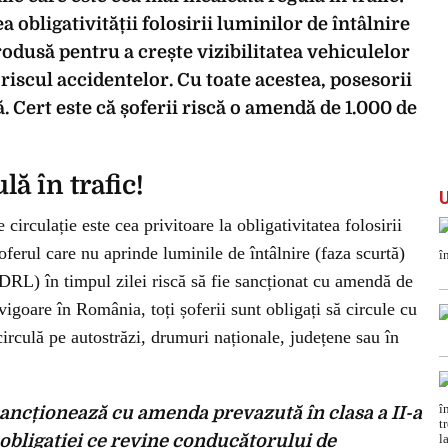
obligativității folosirii luminilor de întâlnire
rodusă pentru a crește vizibilitatea vehiculelor
e riscul accidentelor. Cu toate acestea, posesorii
ă. Cert este că șoferii riscă o amendă de 1.000 de
ă în trafic!
circulație este cea privitoare la obligativitatea folosirii
oferul care nu aprinde luminile de întâlnire (faza scurtă)
(DRL) în timpul zilei riscă să fie sancționat cu amendă de
vigoare în România, toți șoferii sunt obligați să circule cu
circulă pe autostrăzi, drumuri naționale, județene sau în
sancționează cu amenda prevazută în clasa a II-a
obligației ce revine conducătorului de