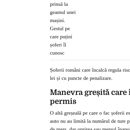
Șoferii români care încalcă regula ris
lei și cu puncte de penalizare.
Manevra greșită care î
permis
O altă greșeală pe care o fac șoferii es
auto nu au limită la numărul de ture pe
de mers, dar oprirea sau mersul înapoi