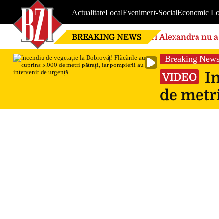
Actualitate
Local
Eveniment-Social
Economic Lo
BREAKING NEWS
Nici Alexandra nu a 
de căsnicie
Breaking New
In
VIDEO
de metri