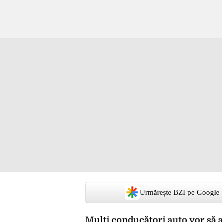
Urmărește BZI pe Google
Mulți conducători auto vor să af