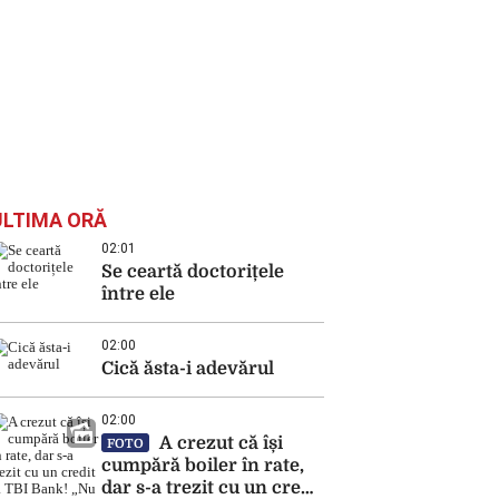
ULTIMA ORĂ
02:01
Se ceartă doctorițele
între ele
02:00
Cică ăsta-i adevărul
02:00
A crezut că își
FOTO
cumpără boiler în rate,
dar s-a trezit cu un credit