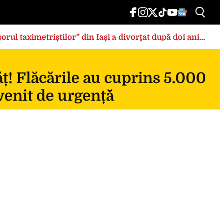
rul taximetriștilor” din Iași a divorţat după doi ani
ț! Flăcările au cuprins 5.000
rvenit de urgență