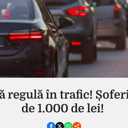
 regulă în trafic! Șofe
de 1.000 de lei!