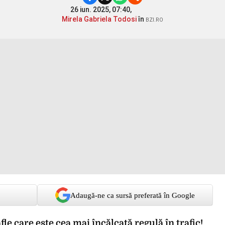
26 iun. 2025, 07:40,
Mirela Gabriela Todosi
în
BZI.RO
Adaugă-ne ca sursă preferată în Google
le care este cea mai încălcată regulă în trafic!