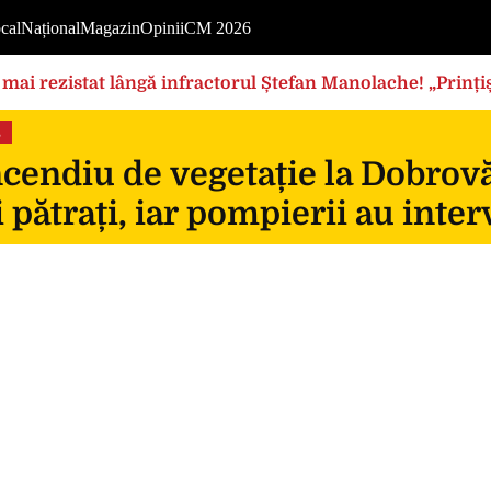
cal
Național
Magazin
Opinii
CM 2026
mai rezistat lângă infractorul Ștefan Manolache! „Prințișo
s
cendiu de vegetație la Dobrovă
 pătrați, iar pompierii au inte