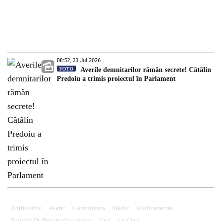
08:52, 23 Jul 2026
FOTO
Averile demnitarilor rămân secrete! Cătălin
Predoiu a trimis proiectul în Parlament
Antibiotice
Avere:
Consultanta
Medic
Medicamente
Spitalul De Pneumoftiziologie
Umf
Umf Iasi