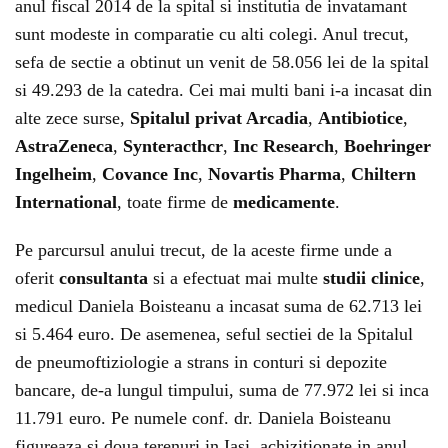
anul fiscal 2014 de la spital si institutia de invatamant
sunt modeste in comparatie cu alti colegi. Anul trecut,
sefa de sectie a obtinut un venit de 58.056 lei de la spital
si 49.293 de la catedra. Cei mai multi bani i-a incasat din
alte zece surse,
Spitalul privat Arcadia
,
Antibiotice
,
AstraZeneca
,
Synteracthcr
,
Inc Research
,
Boehringer
Ingelheim
,
Covance Inc
,
Novartis Pharma
,
Chiltern
International
, toate firme de
medicamente
.
Pe parcursul anului trecut, de la aceste firme unde a
oferit
consultanta
si a efectuat mai multe
studii clinice
,
medicul Daniela Boisteanu a incasat suma de 62.713 lei
si 5.464 euro. De asemenea, seful sectiei de la Spitalul
de pneumoftiziologie a strans in conturi si depozite
bancare, de-a lungul timpului, suma de 77.972 lei si inca
11.791 euro. Pe numele conf. dr. Daniela Boisteanu
figureaza si doua terenuri in Iasi, achizitionate in anul