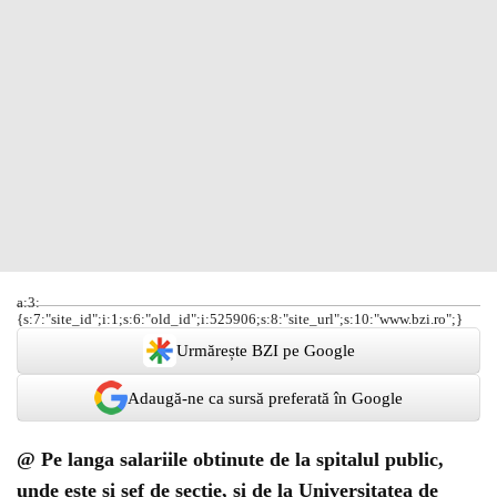
a:3:
{s:7:"site_id";i:1;s:6:"old_id";i:525906;s:8:"site_url";s:10:"www.bzi.ro";}
Urmărește BZI pe Google
Adaugă-ne ca sursă preferată în Google
@ Pe langa salariile obtinute de la spitalul public,
unde este si sef de sectie, si de la Universitatea de