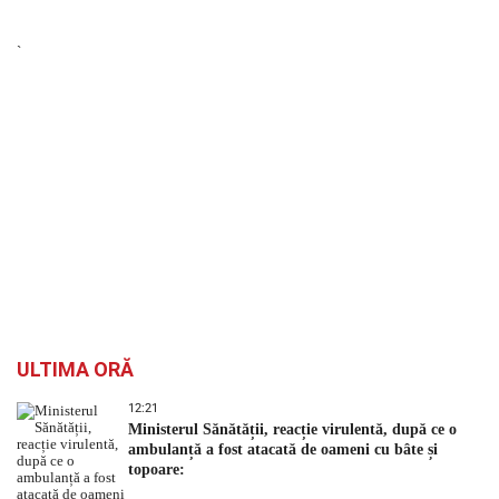
`
ULTIMA ORĂ
12:21
Ministerul Sănătății, reacție virulentă, după ce o
ambulanță a fost atacată de oameni cu bâte și
topoare: