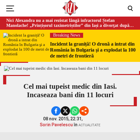
Nici Alexandra nu a mai rezistat lângă infractorul Ștefan
Manolache! „Prințișorul taximetriștilor” din Iași a divorţat după
doi ani de căsnicie
Breaking News
Incident la graniță! O dronă a intrat din
România în Bulgaria şi a explodat la 100
de metri de frontieră
Cel mai tupeist medic din Iasi.
Incaseaza bani din 11 locuri
08 nov. 2015, 22:31,
Sorin Pavelescu
în
ACTUALITATE