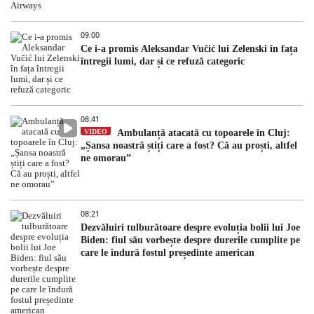
09:00
Ce i-a promis Aleksandar Vučić lui Zelenski în fața
întregii lumi, dar și ce refuză categoric
08:41
VIDEO
Ambulanță atacată cu topoarele în Cluj:
„Șansa noastră știți care a fost? Că au proști, altfel
ne omorau”
08:21
Dezvăluiri tulburătoare despre evoluția bolii lui Joe
Biden: fiul său vorbește despre durerile cumplite pe
care le îndură fostul președinte american