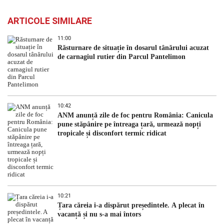
ARTICOLE SIMILARE
11:00
Răsturnare de situație în dosarul tânărului acuzat
de carnagiul rutier din Parcul Pantelimon
10:42
ANM anunță zile de foc pentru România: Canicula
pune stăpânire pe întreaga țară, urmează nopți
tropicale și disconfort termic ridicat
10:21
Țara căreia i-a dispărut președintele. A plecat în
vacanță și nu s-a mai întors