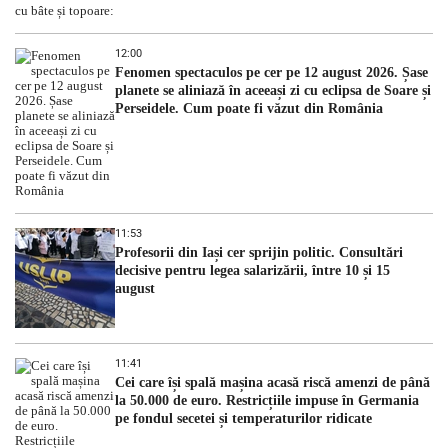
12:00
Fenomen spectaculos pe cer pe 12 august 2026. Șase
planete se aliniază în aceeași zi cu eclipsa de Soare și
Perseidele. Cum poate fi văzut din România
11:53
Profesorii din Iași cer sprijin politic. Consultări
decisive pentru legea salarizării, între 10 și 15
august
11:41
Cei care își spală mașina acasă riscă amenzi de până
la 50.000 de euro. Restricțiile impuse în Germania
pe fondul secetei și temperaturilor ridicate