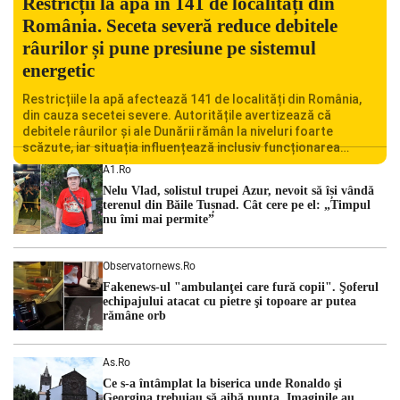
Restricții la apă în 141 de localități din
România. Seceta severă reduce debitele
râurilor și pune presiune pe sistemul
energetic
Restricțiile la apă afectează 141 de localități din România,
din cauza secetei severe. Autoritățile avertizează că
debitele râurilor și ale Dunării rămân la niveluri foarte
scăzute, iar situația influențează inclusiv funcționarea
Centralei Nucleare de la Cernavodă. România se confruntă
A1.ro
cu una dintre cele mai dificile perioade din punct de vedere
Nelu Vlad, solistul trupei Azur, nevoit să își vândă
hidrologic din ultimii ani. Lipsa […]
terenul din Băile Tușnad. Cât cere pe el: „Timpul
nu îmi mai permite”
Observatornews.ro
Fakenews-ul "ambulanţei care fură copii". Şoferul
echipajului atacat cu pietre şi topoare ar putea
rămâne orb
As.ro
Ce s-a întâmplat la biserica unde Ronaldo şi
Georgina trebuiau să aibă nunta. Imaginile au