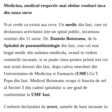
Medicina, medicul respectiv mai obtine venituri inca
din noua surse
N-ai crede ca exista asa ceva. Un
medic
din Iasi, care isi
desfasoara activitatea intr-un spital public, incaseaza
venituri din 11 surse. Dr.
Daniela Boisteanu
, de la
Spitalul de pneumoftiziologie
din Iasi, este cel mai
bogat medic din unitatea medicala, avand in vedere
veniturile incasate, si se poate clasa printre primii trei cei
mai avuti doctori din Iasi, dupa cativa smecheri din
Universitatea de Medicina si Farmacie (
UMF
) Gr.T.
Popa din Iasi. Medicul Boisteanu ocupa si functia de sef
al Sectiei 3 din cadrul spitalului si are grad de
conferentiar la
UMF Iasi
.
Conform declaratiei de
avere
, sumele de bani incasate in