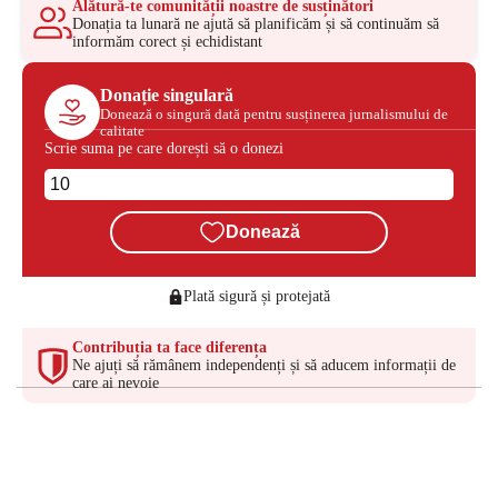
Alătură-te comunității noastre de susținători
Donația ta lunară ne ajută să planificăm și să continuăm să
informăm corect și echidistant
Donație singulară
Donează o singură dată pentru susținerea jurnalismului de
calitate
Scrie suma pe care dorești să o donezi
Donează
Plată sigură și protejată
Contribuția ta face diferența
Ne ajuți să rămânem independenți și să aducem informații de
care ai nevoie