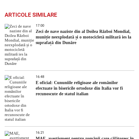
ARTICOLE SIMILARE
17:00
Zeci de nave naziste din al Doilea Război Mondial,
muniție neexplodată și o motocicletă militară ies la
suprafață din Dunăre
16:48
E oficial: Cununiile religioase ale românilor
efectuate în bisericile ortodoxe din Italia vor fi
recunoscute de statul italian
16:21
MAE, avertisment pentru românii care călătoresc în