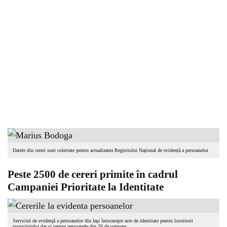
Datele din cereri sunt colectate pentru actualizarea Registrului Național de evidență a persoanelor
Peste 2500 de cereri primite în cadrul
Campaniei Prioritate la Identitate
Serviciul de evidenţă a persoanelor din Iaşi întocmeşte acte de identitate pentru locuitorii
municipiului dar şi pentru persoanele din 26 de comune