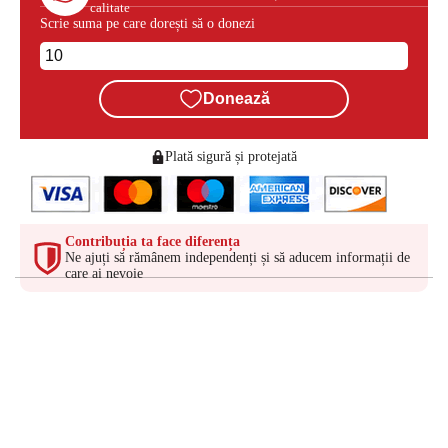
calitate
Scrie suma pe care dorești să o donezi
Donează
Plată sigură și protejată
Contribuția ta face diferența
Ne ajuți să rămânem independenți și să aducem informații de
care ai nevoie