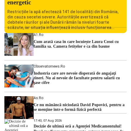
energetic
Restricțiile la apă afectează 141 de localități din România,
din cauza secetei severe. Autoritățile avertizează că
debitele râurilor și ale Dunării rămân la niveluri foarte
scăzute, iar situația influențează inclusiv funcționarea
Centralei Nucleare de la Cernavodă. România se confruntă
A1.ro
cu una dintre cele mai dificile perioade din punct de vedere
Cum arată casa în care locuiește Laura Cosoi cu
hidrologic din ultimii ani. Lipsa […]
familia sa. Camera fetițelor e ca din basme
Observatornews.ro
Industria care are nevoie disperată de angajaţi
tineri. Nu ai nevoie de facultate pentru salarii cu
şase cifre
As.ro
Ce nu mănâncă niciodată David Popovici, pentru a
se menţine într-o formă fizică perfectă
17:40, 07 Aug 2026
Decizie de ultimă oră a Agenției Medicamentului!