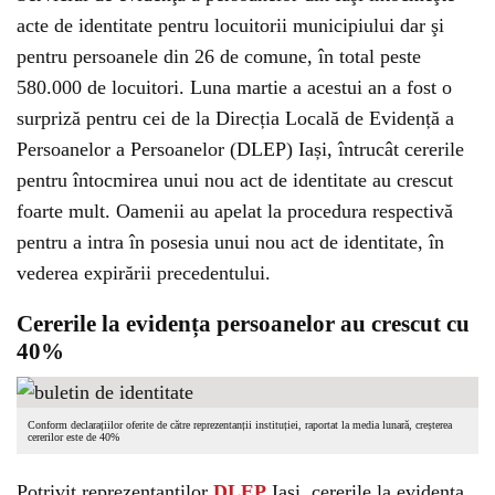
acte de identitate pentru locuitorii municipiului dar şi
pentru persoanele din 26 de comune, în total peste
580.000 de locuitori. Luna martie a acestui an a fost o
surpriză pentru cei de la Direcția Locală de Evidență a
Persoanelor a Persoanelor (DLEP) Iași, întrucât cererile
pentru întocmirea unui nou act de identitate au crescut
foarte mult. Oamenii au apelat la procedura respectivă
pentru a intra în posesia unui nou act de identitate, în
vederea expirării precedentului.
Cererile la evidența persoanelor au crescut cu
40%
Conform declarațiilor oferite de către reprezentanții instituției, raportat la media lunară, creșterea
cererilor este de 40%
Potrivit reprezentanților
DLEP
Iași, cererile la evidența