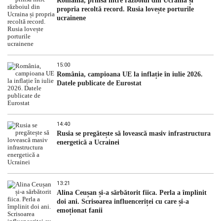
România, prinsă între războiul din Ucraina și
propria recoltă record. Rusia lovește porturile
ucrainene
15:00
România, campioana UE la inflație în iulie 2026.
Datele publicate de Eurostat
14:40
Rusia se pregătește să lovească masiv infrastructura
energetică a Ucrainei
13:21
Alina Ceușan și-a sărbătorit fiica. Perla a împlinit
doi ani. Scrisoarea influenceriței cu care și-a
emoționat fanii