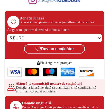
Donație lunară
Donează lunar pentru susținerea jurnalismului de calitate
Alege suma pe care dorești să o donezi lunar
Devino susținător
Plată sigură și protejată
Alătură-te comunității noastre de susținători
Donația ta lunară ne ajută să planificăm și să continuăm să
informăm corect și echidistant
Donație singulară
Donează o singură dată pentru susținerea jurnalismului de