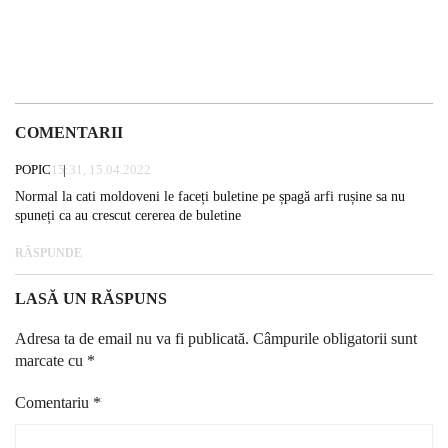
COMENTARII
POPIC
15:31, 15.04.2022
Normal la cati moldoveni le faceți buletine pe șpagă arfi rușine sa nu
spuneți ca au crescut cererea de buletine
RĂSPUNDE
LASĂ UN RĂSPUNS
Adresa ta de email nu va fi publicată.
Câmpurile obligatorii sunt
marcate cu
*
Comentariu
*