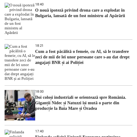
18:40
O nouă ipoteză privind drona care a explodat în
Bulgaria, lansată de un fost ministru al Apărării
18:21
Cum a fost păcălită o femeie, cu AI, să le transfere
zeci de mii de lei unor persoane care s-au dat drept
angajați BNR și ai Poliției
18:00
Doi coloși industriali se orientează spre România.
Giganții Nidec și Natuzzi își mută o parte din
producție la Baia Mare și Oradea
17:40