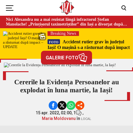
Nici Alexandra nu a mai rezistat lângă infractorul Ștefan
Manolache! „Prințișorul taximetriștilor” din Iași a divorţat după
doi ani de căsnicie
Breaking News
Accident rutier grav în județul
FOTO
Iași! O mașină s-a răsturnat după impact
– UPDATE
GALERIE FOTO
4
Cererile la Evidența Persoanelor au
explodat în luna martie, la Iași!
15 apr. 2022, 02:00,
1
,
Maria Moldovanu
în
LOCAL