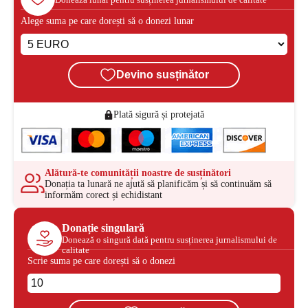
Alege suma pe care dorești să o donezi lunar
Devino susținător
Plată sigură și protejată
Alătură-te comunității noastre de susținători
Donația ta lunară ne ajută să planificăm și să continuăm să
informăm corect și echidistant
Donație singulară
Donează o singură dată pentru susținerea jurnalismului de
calitate
Scrie suma pe care dorești să o donezi