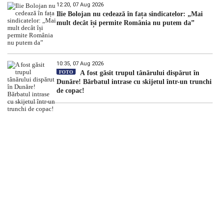
12:20, 07 Aug 2026
Ilie Bolojan nu cedează în fața sindicatelor: „Mai
mult decât își permite România nu putem da”
10:35, 07 Aug 2026
FOTO
A fost găsit trupul tânărului dispărut în
Dunăre! Bărbatul intrase cu skijetul într-un trunchi
de copac!