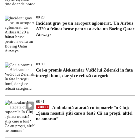
09:20
Incident grav pe un aeroport aglomerat. Un Airbus
A320 a frânat brusc pentru a evita un Boeing Qatar
Airways
09:00
Ce i-a promis Aleksandar Vučić lui Zelenski în fața
întregii lumi, dar și ce refuză categoric
08:41
VIDEO
Ambulanță atacată cu topoarele în Cluj:
„Șansa noastră știți care a fost? Că au proști, altfel
ne omorau”