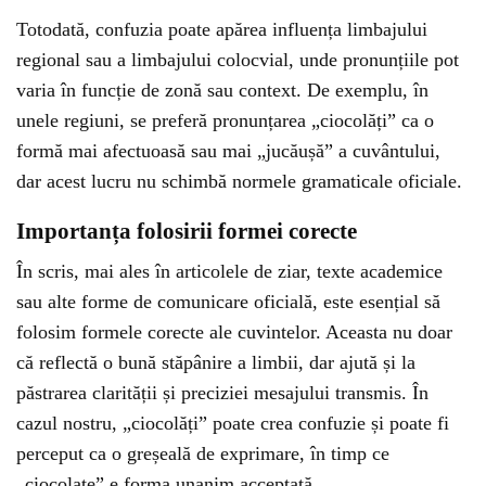
Totodată, confuzia poate apărea influența limbajului
regional sau a limbajului colocvial, unde pronunțiile pot
varia în funcție de zonă sau context. De exemplu, în
unele regiuni, se preferă pronunțarea „ciocolăți” ca o
formă mai afectuoasă sau mai „jucăușă” a cuvântului,
dar acest lucru nu schimbă normele gramaticale oficiale.
Importanța folosirii formei corecte
În scris, mai ales în articolele de ziar, texte academice
sau alte forme de comunicare oficială, este esențial să
folosim formele corecte ale cuvintelor. Aceasta nu doar
că reflectă o bună stăpânire a limbii, dar ajută și la
păstrarea clarității și preciziei mesajului transmis. În
cazul nostru, „ciocolăți” poate crea confuzie și poate fi
perceput ca o greșeală de exprimare, în timp ce
„ciocolate” e forma unanim acceptată.