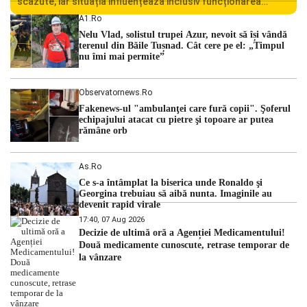
scăzute, iar situația influențează inclusiv funcționarea
Centralei Nucleare de la Cernavodă. România se confruntă
A1.ro
cu una dintre cele mai dificile perioade din punct de vedere
Nelu Vlad, solistul trupei Azur, nevoit să își vândă
hidrologic din ultimii ani. Lipsa […]
terenul din Băile Tușnad. Cât cere pe el: „Timpul
nu îmi mai permite”
Observatornews.ro
Fakenews-ul "ambulanţei care fură copii". Şoferul
echipajului atacat cu pietre şi topoare ar putea
rămâne orb
As.ro
Ce s-a întâmplat la biserica unde Ronaldo şi
Georgina trebuiau să aibă nunta. Imaginile au
devenit rapid virale
17:40, 07 Aug 2026
Decizie de ultimă oră a Agenției Medicamentului!
Două medicamente cunoscute, retrase temporar de
la vânzare