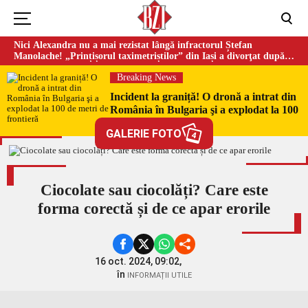
Nici Alexandra nu a mai rezistat lângă infractorul Ștefan
Manolache! „Prințișorul taximetriștilor” din Iași a divorţat după
doi ani de căsnicie
Breaking News
Incident la graniță! O dronă a intrat din
România în Bulgaria şi a explodat la 100
de metri de frontieră
GALERIE FOTO
4
Ciocolate sau ciocolăți? Care este
forma corectă și de ce apar erorile
16 oct. 2024, 09:02,
în
INFORMAȚII UTILE