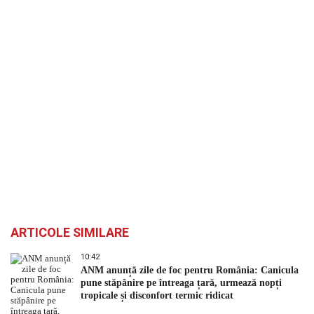
ARTICOLE SIMILARE
10:42
ANM anunță zile de foc pentru România: Canicula
pune stăpânire pe întreaga țară, urmează nopți
tropicale și disconfort termic ridicat