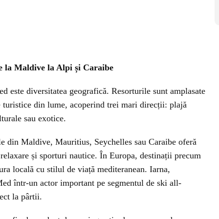
de la Maldive la Alpi și Caraibe
d este diversitatea geografică. Resorturile sunt amplasate
 turistice din lume, acoperind trei mari direcții: plajă
lturale sau exotice.
ele din Maldive, Mauritius, Seychelles sau Caraibe oferă
 relaxare și sporturi nautice. În Europa, destinații precum
ura locală cu stilul de viață mediteranean. Iarna,
Med într-un actor important pe segmentul de ski all-
ect la pârtii.