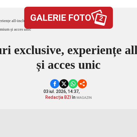
GALERIE FOTO
2
riențe all-inclusive premium și acces unic
i exclusive, experiențe a
și acces unic
03 iul. 2026, 14:37,
Redacția BZI
în
MAGAZIN