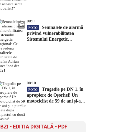
România de această sectă
globalistă”
08:11
Semnalele de alarmă
FOTO
privind vulnerabilitatea
Sistemului Energetic
Național: Ce prevedeau
analizele publicate de Ștefan
Adrian Jurca încă din 2021
08:10
Tragedie pe DN 1, în
FOTO
apropiere de Oșorhei! Un
motociclist de 59 de ani și-a
pierdut viața după impactul
cu două mașini!
BZI - EDITIA DIGITALĂ - PDF