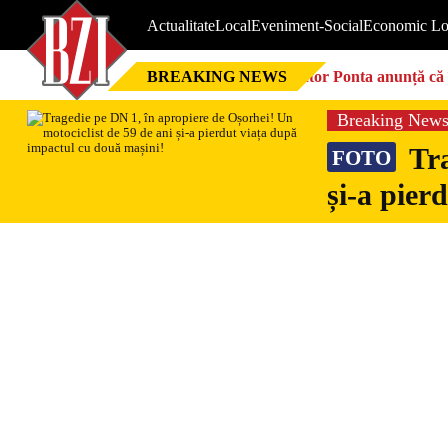
Actualitate
Local
Eveniment-Social
Economic Lo
BREAKING NEWS
Victor Ponta anunță că 
Breaking New
Tra
FOTO
și-a pier