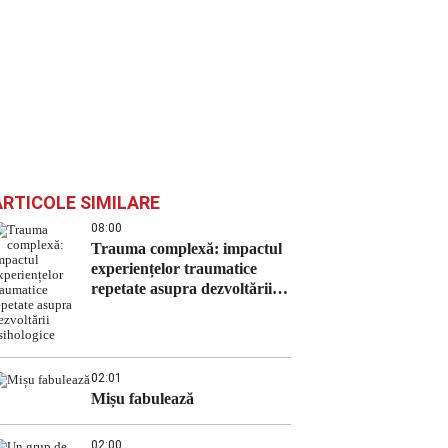
ARTICOLE SIMILARE
08:00
Trauma complexă: impactul
experiențelor traumatice
repetate asupra dezvoltării
psihologice
02:01
Mișu fabulează
02:00