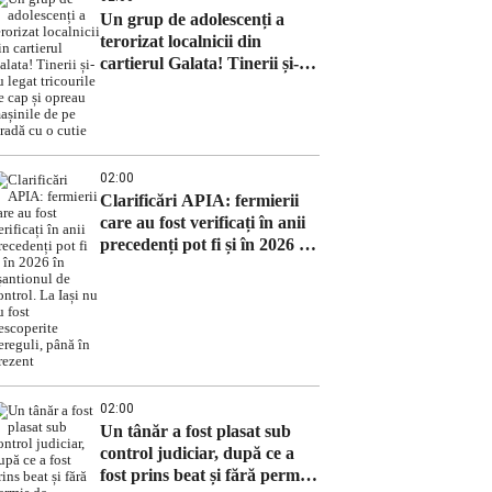
Un grup de adolescenți a
terorizat localnicii din
cartierul Galata! Tinerii și-au
legat tricourile pe cap și
opreau mașinile de pe stradă
cu o cutie
02:00
Clarificări APIA: fermierii
care au fost verificați în anii
precedenți pot fi și în 2026 în
eșantionul de control. La Iași
nu au fost descoperite
nereguli, până în prezent
02:00
Un tânăr a fost plasat sub
control judiciar, după ce a
fost prins beat și fără permis