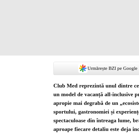
Urmărește BZI pe Google
Club Med reprezintă unul dintre cel
un model de vacanță all-inclusive p
apropie mai degrabă de un „ecosistem
sportului, gastronomiei și experienț
spectaculoase din întreaga lume, bra
aproape fiecare detaliu este deja inc