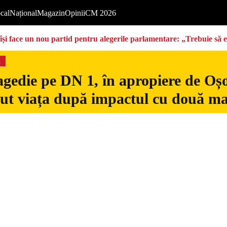
cal
Național
Magazin
Opinii
CM 2026
își face un nou partid pentru alegerile parlamentare: „Trebuie să 
s
gedie pe DN 1, în apropiere de Oșo
dut viața după impactul cu două ma