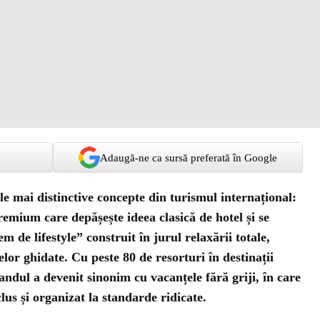
Adaugă-ne ca sursă preferată în Google
e mai distinctive concepte din turismul internațional:
remium care depășește ideea clasică de hotel și se
 de lifestyle” construit în jurul relaxării totale,
elor ghidate. Cu peste 80 de resorturi în destinații
ndul a devenit sinonim cu vacanțele fără griji, în care
lus și organizat la standarde ridicate.