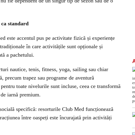
 nu fie dependent de un singur tip de sezon sau de o
” ca standard
 este accentul pus pe activitate fizică și experiențe
radiționale în care activitățile sunt opționale și
ată a pachetului.
rturi nautice, tenis, fitness, yoga, sailing sau chiar
ieră, precum trapez sau programe de aventură
 pentru toate nivelurile sunt incluse, ceea ce transformă
i de iarnă premium.
ocială specifică: resorturile Club Med funcționează
cțiunea între oaspeți este încurajată prin activități