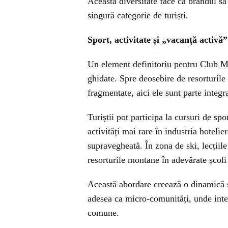
Această diversitate face ca brandul să
singură categorie de turiști.
Sport, activitate și „vacanță activă
Un element definitoriu pentru Club Med
ghidate. Spre deosebire de resorturile t
fragmentate, aici ele sunt parte integr
Turiștii pot participa la cursuri de spo
activități mai rare în industria hotel
supravegheată. În zona de ski, lecțiile
resorturile montane în adevărate școl
Această abordare creează o dinamică s
adesea ca micro-comunități, unde intera
comune.