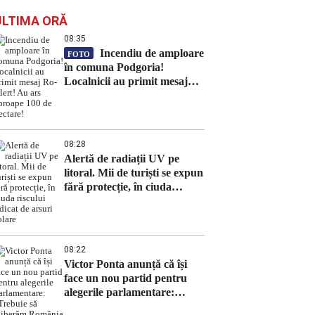
ULTIMA ORĂ
08:35
Incendiu de amploare
FOTO
în comuna Podgoria!
Localnicii au primit mesaj
Ro-Alert! Au ars aproape
100 de hectare!
08:28
Alertă de radiații UV pe
litoral. Mii de turiști se expun
fără protecție, în ciuda
riscului ridicat de arsuri
solare
08:22
Victor Ponta anunță că își
face un nou partid pentru
alegerile parlamentare:
„Trebuie să eliberăm