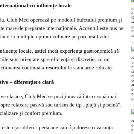
nternațional cu influențe locale
mia. Club Med operează pe modelul bufetului premium și
tate mare de preparate internaționale. Accentul este pus pe
 facil la multiple opțiuni culinare pe parcursul zilei.
influențe locale, astfel încât experiența gastronomică să
ciile sunt orientate spre eficiență și discreție, cu un
cționarea continuă a resortului la standarde ridicate.
sive – diferențiere clară
sive clasice, Club Med se poziționează într-o zonă mai
 spre relaxare pasivă sau turism de tip „plajă și piscină”,
socializare și confort premium.
 este ușor diferit: persoane care își doresc o vacanță