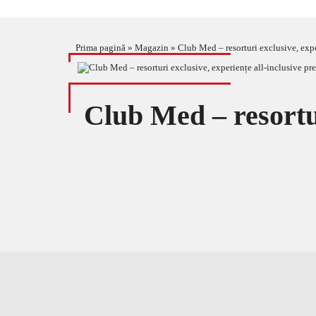
Prima pagină
»
Magazin
»
Club Med – resorturi exclusive, expe
Club Med – resortur