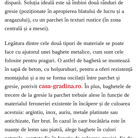
dispară. Soluția ideală este să îmbini două rânduri de
gresie (poziționate în apropierea blatului de lucru și a
aragazului), cu un parchet în texturi rustice (în zona
centrală și a mesei).
Legătura dintre cele două tipuri de materiale se poate
face cu ajutorul unei baghete metalice, cum sunt cele
folosite pentru praguri. O astfel de baghetă se montează
în sapă de beton, cu holșuruburi, pentru a oferi rezistență
montajului și a nu se forma oscilații între parchet și
gresie, potrivit
casa-gradina.ro
. În plus, baghetele de
trecere de la gresie la parchet trebuie alese în funcție de
materialul feroneriei existente în încăpere și de culoarea
acestuia: argintiu, inox, auriu, metale platinate sau
antichizate, fier brut. În cazul în care bucătăria este în
nuanțe de lemn sau piatră, alege baghete în culori