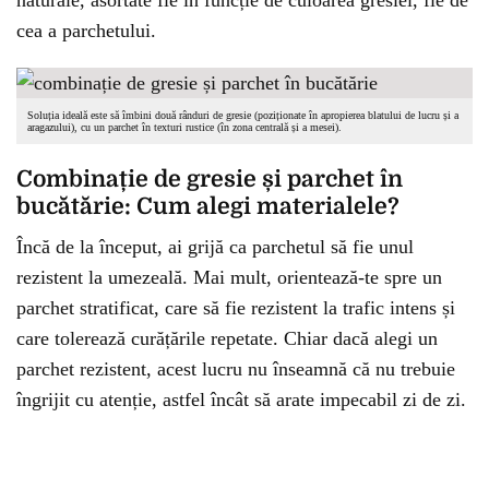
naturale, asortate fie în funcție de culoarea gresiei, fie de
cea a parchetului.
Soluția ideală este să îmbini două rânduri de gresie (poziționate în apropierea blatului de lucru și a
aragazului), cu un parchet în texturi rustice (în zona centrală și a mesei).
Combinație de gresie și parchet în
bucătărie: Cum alegi materialele?
Încă de la început, ai grijă ca parchetul să fie unul
rezistent la umezeală. Mai mult, orientează-te spre un
parchet stratificat, care să fie rezistent la trafic intens și
care tolerează curățările repetate. Chiar dacă alegi un
parchet rezistent, acest lucru nu înseamnă că nu trebuie
îngrijit cu atenție, astfel încât să arate impecabil zi de zi.