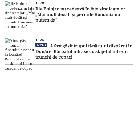
12:20
Ilie Bolojan nu cedează în fața sindicatelor:
„Mai mult decât își permite România nu
putem da”
10:35
FOTO
A fost găsit trupul tânărului dispărut în
Dunăre! Bărbatul intrase cu skijetul într-un
trunchi de copac!