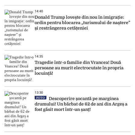
14:40
Donald Trump lovește din nou în imigrație:
ordin pentru blocarea „turismului de naștere”
și restrângerea cetățeniei
14:35
Tragedie într-o familie din Vrancea! Două
persoane au murit electrocutate în propria
locuință!
13:30
FOTO
Descoperire șocantă pe marginea
drumului! Un bărbat de 62 de ani din Argeș a
fost găsit mort într-un șanț!