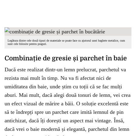
Legătura dintre cele două tipuri de materiale se poate face cu ajutorul unei baghete metalice, cum
sunt cele folosite pentru praguri.
Combinație de gresie și parchet în baie
Dacă este realizat dintr-un lemn prelucrat, parchetul va
rezista mai mult în timp. Nu va fi afectat nici de
umiditatea din baie, unde știm cu toții că se fac mulți
aburi. Mai mult, dacă alegi două tonuri de lemn, vei crea
un efect vizual de mărire a băii. O soluție excelentă este
să te îndrepți spre un parchet care imită lemnul de pin
antichizat, dacă îți dorești un aspect mai vintage. Însă,
dacă vrei o baie modernă și elegantă, parchetul din lemn