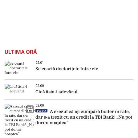
ULTIMA ORĂ
02:01
Se ceartă doctorițele între ele
02:00
Cică ăsta-i adevărul
02:00
FOTO
A crezut că își cumpără boiler în rate,
dar s-a trezit cu un credit la TBI Bank! „Nu pot
dormi noaptea”