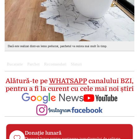
Dacă este realizat dintr-un lemn prelucrat, parchetul va rezista mai mult în timp.
Bucatarie
Parchet
Recomandari
Sfaturi
Alătură-te pe
WHATSAPP
canalului BZI,
pentru a fi la curent cu cele mai noi știri
Donație lunară
Donează lunar pentru susținerea jurnalismului de calitate