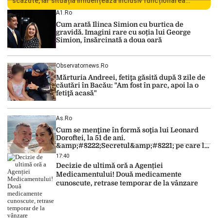
scăzute, iar situația influențează inclusiv funcționarea
Centralei Nucleare de la Cernavodă. România se confruntă
A1.ro
cu una dintre cele mai dificile perioade din punct de vedere
Cum arată Ilinca Simion cu burtica de
hidrologic din ultimii ani. Lipsa […]
gravidă. Imagini rare cu soția lui George
Simion, însărcinată a doua oară
Observatornews.ro
Mărturia Andreei, fetiţa găsită după 3 zile de
căutări în Bacău: "Am fost în parc, apoi la o
fetiţă acasă"
As.ro
Cum se menţine în formă soţia lui Leonard
Doroftei, la 51 de ani.
&amp;#8222;Secretul&amp;#8221; pe care l-a
dezvăluit
17:40
Decizie de ultimă oră a Agenției
Medicamentului! Două medicamente
cunoscute, retrase temporar de la vânzare