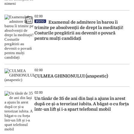
02:00
FOTO
Examenul de admitere în barou îi
trimite pe absolvenții de drept la meditații!
Costurile pregătirii au devenit o povară
pentru mulți candidați
02:00
CULMEA GHINIONULUI (anapestic)
02:00
Un tânăr de 35 de ani din Iași a ajuns în arest
după ce și-a terorizat iubita. A băgat-o cu forța
într-un lift și i-a spart telefonul mobil