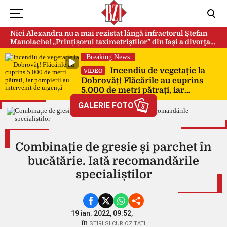
Nici Alexandra nu a mai rezistat lângă infractorul Ștefan
Manolache! „Prințișorul taximetriștilor” din Iași a divorţat
după doi ani de căsnicie
Breaking News
Incendiu de vegetație la
VIDEO
Dobrovăț! Flăcările au cuprins
5.000 de metri pătrați, iar
pompierii au intervenit de urgență
GALERIE FOTO
5
Combinație de gresie și parchet în
bucătărie. Iată recomandările
specialiștilor
19 ian. 2022, 09:52,
în
STIRI SI CURIOZITATI