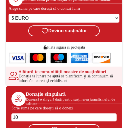
Alege suma pe care dorești să o donezi lunar
Devino susținător
Plată sigură și protejată
Alătură-te comunității noastre de susținători
Donația ta lunară ne ajută să planificăm și să continuăm să
informăm corect și echidistant
Donație singulară
Donează o singură dată pentru susținerea jurnalismului de
calitate
Scrie suma pe care dorești să o donezi