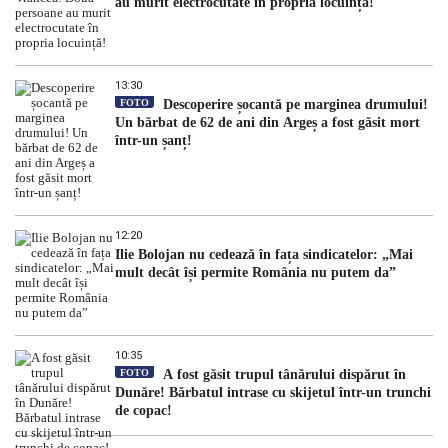
au murit electrocutate în propria locuință!
13:30
FOTO
Descoperire șocantă pe marginea drumului!
Un bărbat de 62 de ani din Argeș a fost găsit mort
într-un șanț!
12:20
Ilie Bolojan nu cedează în fața sindicatelor: „Mai
mult decât își permite România nu putem da”
10:35
FOTO
A fost găsit trupul tânărului dispărut în
Dunăre! Bărbatul intrase cu skijetul într-un trunchi
de copac!