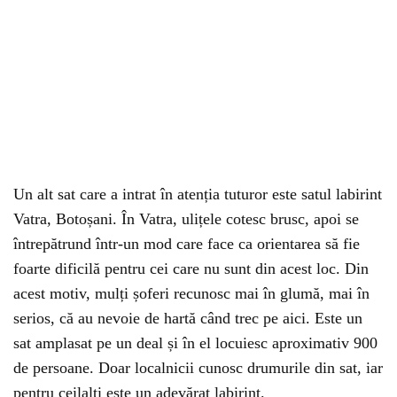
Un alt sat care a intrat în atenția tuturor este satul labirint
Vatra, Botoșani. În Vatra, ulițele cotesc brusc, apoi se
întrepătrund într-un mod care face ca orientarea să fie
foarte dificilă pentru cei care nu sunt din acest loc. Din
acest motiv, mulți șoferi recunosc mai în glumă, mai în
serios, că au nevoie de hartă când trec pe aici. Este un
sat amplasat pe un deal și în el locuiesc aproximativ 900
de persoane. Doar localnicii cunosc drumurile din sat, iar
pentru ceilalți este un adevărat labirint.