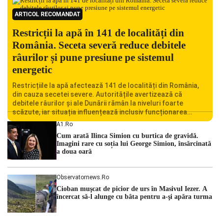
ARTICOL RECOMANDAT
Restricții la apă în 141 de localități din
România. Seceta severă reduce debitele
râurilor și pune presiune pe sistemul
energetic
Restricțiile la apă afectează 141 de localități din România,
din cauza secetei severe. Autoritățile avertizează că
debitele râurilor și ale Dunării rămân la niveluri foarte
scăzute, iar situația influențează inclusiv funcționarea
Centralei Nucleare de la Cernavodă. România se confruntă
A1.ro
cu una dintre cele mai dificile perioade din punct de vedere
Cum arată Ilinca Simion cu burtica de gravidă.
hidrologic din ultimii ani. Lipsa […]
Imagini rare cu soția lui George Simion, însărcinată
a doua oară
Observatornews.ro
Cioban muşcat de picior de urs în Masivul Iezer. A
încercat să-l alunge cu bâta pentru a-şi apăra turma