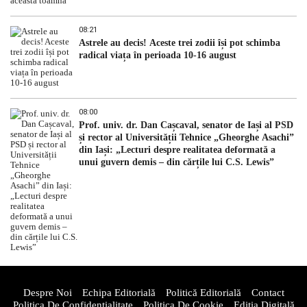
08:21
Astrele au decis! Aceste trei zodii își pot schimba
radical viața în perioada 10-16 august
08:00
Prof. univ. dr. Dan Cașcaval, senator de Iași al PSD
și rector al Universității Tehnice „Gheorghe Asachi”
din Iași: „Lecturi despre realitatea deformată a
unui guvern demis – din cărțile lui C.S. Lewis”
Despre Noi
Echipa Editorială
Politică Editorială
Contact
Politica De Confidentialitate
Politica De Cookie
Ediția Digitală