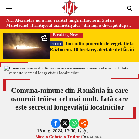
Nici Alexandra nu a mai rezistat lângă infractorul Ștefan
Manolache! „Prințișorul taximetriștilor” din Iași a divorţat după
doi ani de căsnicie
Breaking News
Incendiu puternic de vegetație la
FOTO
Războieni. 10 hectare, afectate de flăcări
Comuna-minune din România în care
oamenii trăiesc cel mai mult. Iată care
este secretul longevității localnicilor
16 aug. 2024, 13:00,
1
,
Mirela Gabriela Todosi
în
NATIONAL