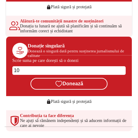
Plată sigură și protejată
Alătură-te comunității noastre de susținători
Donația ta lunară ne ajută să planificăm și să continuăm să
informăm corect și echidistant
Donație singulară
Donează o singură dată pentru susținerea jurnalismului de
calitate
Scrie suma pe care dorești să o donezi
Donează
Plată sigură și protejată
Contribuția ta face diferența
Ne ajuți să rămânem independenți și să aducem informații de
care ai nevoie