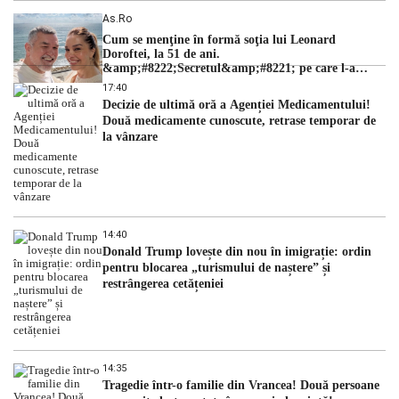
As.ro
Cum se menţine în formă soţia lui Leonard
Doroftei, la 51 de ani.
&amp;#8222;Secretul&amp;#8221; pe care l-a
dezvăluit
17:40
Decizie de ultimă oră a Agenției Medicamentului!
Două medicamente cunoscute, retrase temporar de
la vânzare
14:40
Donald Trump lovește din nou în imigrație: ordin
pentru blocarea „turismului de naștere” și
restrângerea cetățeniei
14:35
Tragedie într-o familie din Vrancea! Două persoane