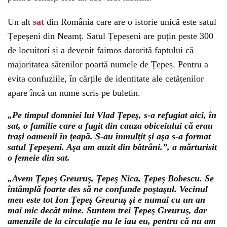
Un alt
sat
din România care are o istorie unică este satul
Țepeșeni din Neamț. Satul Țepeșeni are puțin peste 300
de locuitori și a devenit faimos datorită faptului că
majoritatea sătenilor poartă numele de Țepeș. Pentru a
evita confuziile, în cărțile de identitate ale cetățenilor
apare încă un nume scris pe buletin.
„Pe timpul domniei lui Vlad Ţepeş, s-a refugiat aici, în
sat, o familie care a fugit din cauza obiceiului că erau
traşi oamenii în ţeapă. S-au înmulţit şi aşa s-a format
satul Ţepeşeni. Aşa am auzit din bătrâni.”, a mărturisit
o femeie din sat.
„Avem Ţepeş Greuruş, Ţepeş Nica, Ţepeş Bobescu. Se
întâmplă foarte des să ne confunde poştaşul. Vecinul
meu este tot Ion Ţepeş Greuruş şi e numai cu un an
mai mic decât mine. Suntem trei Ţepeş Greuruş, dar
amenzile de la circulaţie nu le iau eu, pentru că nu am