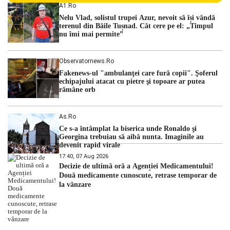
Centralei Nucleare de la Cernavodă. România se confruntă
A1.ro
cu una dintre cele mai dificile perioade din punct de vedere
Nelu Vlad, solistul trupei Azur, nevoit să își vândă
hidrologic din ultimii ani. Lipsa […]
terenul din Băile Tușnad. Cât cere pe el: „Timpul
nu îmi mai permite”
Observatornews.ro
Fakenews-ul "ambulanţei care fură copii". Şoferul
echipajului atacat cu pietre şi topoare ar putea
rămâne orb
As.ro
Ce s-a întâmplat la biserica unde Ronaldo şi
Georgina trebuiau să aibă nunta. Imaginile au
devenit rapid virale
17:40, 07 Aug 2026
Decizie de ultimă oră a Agenției Medicamentului!
Două medicamente cunoscute, retrase temporar de
la vânzare