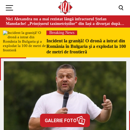
Nici Alexandra nu a mai rezistat lângă infractorul Ștefan
Manolache! „Prințișorul taximetriștilor” din Iași a divorţat după
doi ani de căsnicie
Breaking News
Incident la graniță! O dronă a intrat din
România în Bulgaria şi a explodat la 100
de metri de frontieră
GALERIE FOTO
5