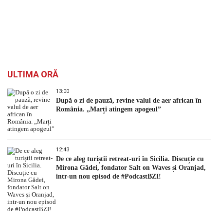
ULTIMA ORĂ
13:00
După o zi de pauză, revine valul de aer african în
România. „Marți atingem apogeul”
12:43
De ce aleg turiștii retreat-uri în Sicilia. Discuție cu
Mirona Gâdei, fondator Salt on Waves și Oranjad,
intr-un nou episod de #PodcastBZI!