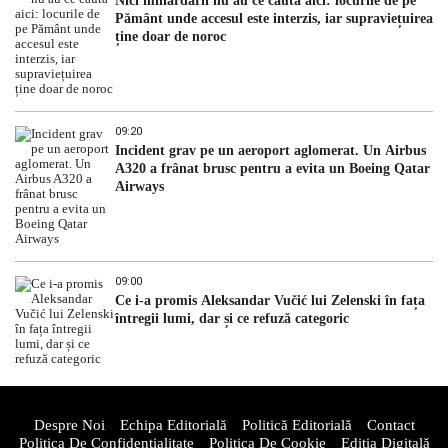
Nici miliardarii nu au ce căuta aici: locurile de pe
Pământ unde accesul este interzis, iar supraviețuirea
ține doar de noroc
09:20
Incident grav pe un aeroport aglomerat. Un Airbus
A320 a frânat brusc pentru a evita un Boeing Qatar
Airways
09:00
Ce i-a promis Aleksandar Vučić lui Zelenski în fața
întregii lumi, dar și ce refuză categoric
Despre Noi
Echipa Editorială
Politică Editorială
Contact
Politica De Confidentialitate
Politica De Cookie
Ediția Digitală