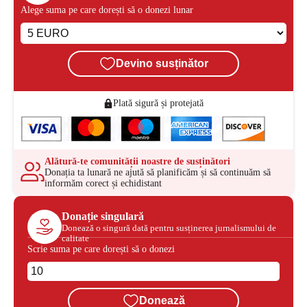
Alege suma pe care dorești să o donezi lunar
Devino susținător
Plată sigură și protejată
Alătură-te comunității noastre de susținători
Donația ta lunară ne ajută să planificăm și să continuăm să
informăm corect și echidistant
Donație singulară
Donează o singură dată pentru susținerea jurnalismului de
calitate
Scrie suma pe care dorești să o donezi
Donează