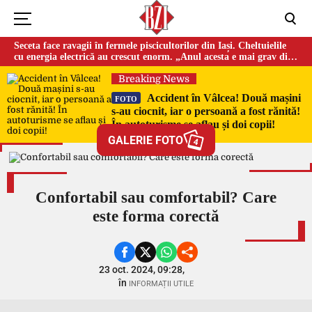
Seceta face ravagii în fermele piscicultorilor din Iași. Cheltuielile
cu energia electrică au crescut enorm. „Anul acesta e mai grav din
cauza temperaturilor foarte mari”
Breaking News
Accident în Vâlcea! Două mașini
FOTO
s-au ciocnit, iar o persoană a fost rănită!
În autoturisme se aflau și doi copii!
GALERIE FOTO
4
Confortabil sau comfortabil? Care
este forma corectă
23 oct. 2024, 09:28,
în
INFORMAȚII UTILE