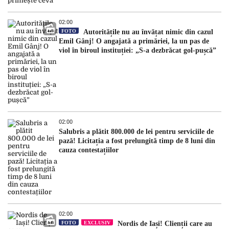
02:00
FOTO
Autoritățile nu au învățat nimic din cazul
Emil Gânj! O angajată a primăriei, la un pas de
viol în biroul instituției: „S-a dezbrăcat gol-pușcă”
02:00
Salubris a plătit 800.000 de lei pentru serviciile de
pază! Licitația a fost prelungită timp de 8 luni din
cauza contestațiilor
02:00
FOTO
EXCLUSIV
Nordis de Iași! Clienții care au