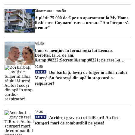
Observatornews.ro
A plătit 75.000 de € pe un apartament la My Home
Residence. Coşmarul care a urmat: "Am început să
tremur"
As.ro
Cum se menţine în formă soţia lui Leonard
Doroftei, la 51 de ani.
&amp;#8222;Secretul&amp;#8221; pe care l-a
dezvăluit
09:50
FOTO
Doi bărbați, loviți de fulger în albia râului
Mureș! Au fost scoși din apă în stop cardio-
respirator!
08:35
FOTO
Accident grav cu trei TIR-uri! Au fost
scurgeri mari de combustibil pe șosea!