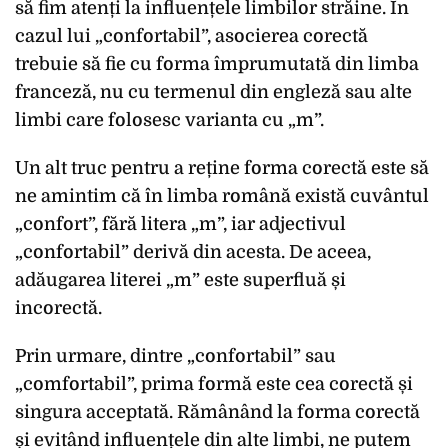
să fim atenți la influențele limbilor străine. În
cazul lui „confortabil”, asocierea corectă
trebuie să fie cu forma împrumutată din limba
franceză, nu cu termenul din engleză sau alte
limbi care folosesc varianta cu „m”.
Un alt truc pentru a reține forma corectă este să
ne amintim că în limba română există cuvântul
„confort”, fără litera „m”, iar adjectivul
„confortabil” derivă din acesta. De aceea,
adăugarea literei „m” este superfluă și
incorectă.
Prin urmare, dintre „confortabil” sau
„comfortabil”, prima formă este cea corectă și
singura acceptată. Rămânând la forma corectă
și evitând influențele din alte limbi, ne putem