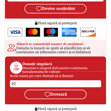
Devino susținător
Plată sigură și protejată
Alătură-te comunității noastre de susținători
Donația ta lunară ne ajută să planificăm și să
continuăm să informăm corect și echidistant
Donație singulară
Donează o singură dată pentru susținerea
jurnalismului de calitate
Scrie suma pe care dorești să o donezi
Donează
Plată sigură și protejată