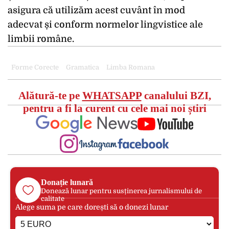
asigura că utilizăm acest cuvânt în mod
adecvat și conform normelor lingvistice ale
limbii române.
Forme Corecte
Gramatica
Limba Romana
Alătură-te pe
WHATSAPP
canalului BZI,
pentru a fi la curent cu cele mai noi știri
Donație lunară
Donează lunar pentru susținerea jurnalismului de
calitate
Alege suma pe care dorești să o donezi lunar