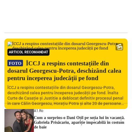
ARTICOL RECOMANDAT
ÎCCJ a respins contestațiile din
FOTO
dosarul Georgescu-Potra, deschizând calea
pentru începerea judecății pe fond
ÎCCJ a respins contestațiile din dosarul Georgescu-Potra,
deschizând calea pentru începerea judecății pe fond. Înalta
Curte de Casație și Justiție a deblocat definitiv procesul penal
în care Călin Georgescu, Horațiu Potra și alte 20 de persoane
sunt acuzați de acțiuni îndreptate împotriva ordinii
A1.ro
constituționale. În ședința din camera preliminară, judecătorii
Cum a surprins-o Dani Oțil pe soția lui în vacanță.
de la instanța supremă au […]
Gabriela Prisăcariu, apariție impecabilă în costum
de baie