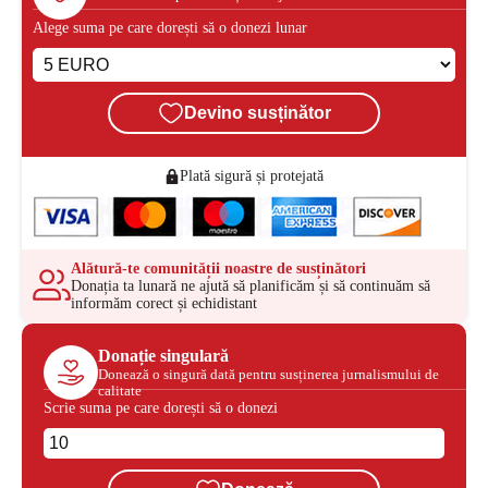
Alege suma pe care dorești să o donezi lunar
Devino susținător
Plată sigură și protejată
Alătură-te comunității noastre de susținători
Donația ta lunară ne ajută să planificăm și să continuăm să
informăm corect și echidistant
Donație singulară
Donează o singură dată pentru susținerea jurnalismului de
calitate
Scrie suma pe care dorești să o donezi