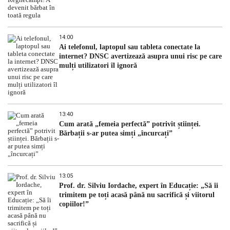
14:00
Ai telefonul, laptopul sau tableta conectate la
internet? DNSC avertizează asupra unui risc pe care
mulți utilizatori îl ignoră
13:40
Cum arată „femeia perfectă” potrivit științei.
Bărbații s-ar putea simți „încurcați”
13:05
Prof. dr. Silviu Iordache, expert în Educație: „Să îi
trimitem pe toți acasă până nu sacrifică și viitorul
copiilor!”