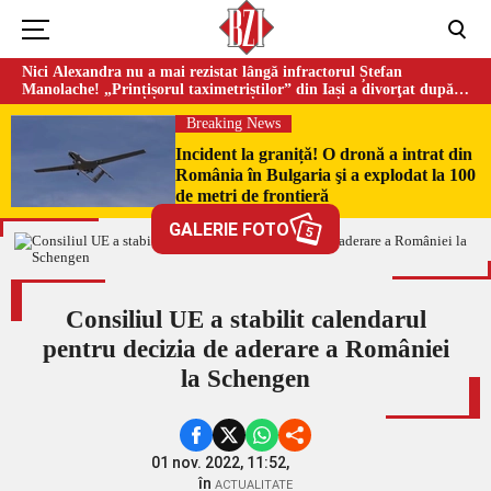
Nici Alexandra nu a mai rezistat lângă infractorul Ștefan
Manolache! „Prințișorul taximetriștilor” din Iași a divorţat după
doi ani de căsnicie
Breaking News
Incident la graniță! O dronă a intrat din
România în Bulgaria şi a explodat la 100
de metri de frontieră
GALERIE FOTO
5
Consiliul UE a stabilit calendarul
pentru decizia de aderare a României
la Schengen
01 nov. 2022, 11:52,
în
ACTUALITATE