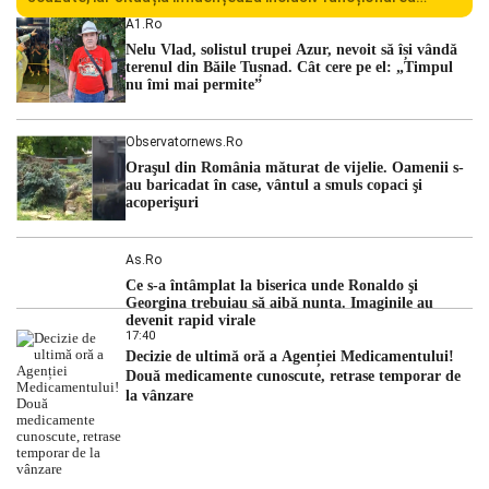
Centralei Nucleare de la Cernavodă. România se confruntă
A1.ro
cu una dintre cele mai dificile perioade din punct de vedere
Nelu Vlad, solistul trupei Azur, nevoit să își vândă
hidrologic din ultimii ani. Lipsa […]
terenul din Băile Tușnad. Cât cere pe el: „Timpul
nu îmi mai permite”
Observatornews.ro
Oraşul din România măturat de vijelie. Oamenii s-
au baricadat în case, vântul a smuls copaci şi
acoperişuri
As.ro
Ce s-a întâmplat la biserica unde Ronaldo şi
Georgina trebuiau să aibă nunta. Imaginile au
devenit rapid virale
17:40
Decizie de ultimă oră a Agenției Medicamentului!
Două medicamente cunoscute, retrase temporar de
la vânzare