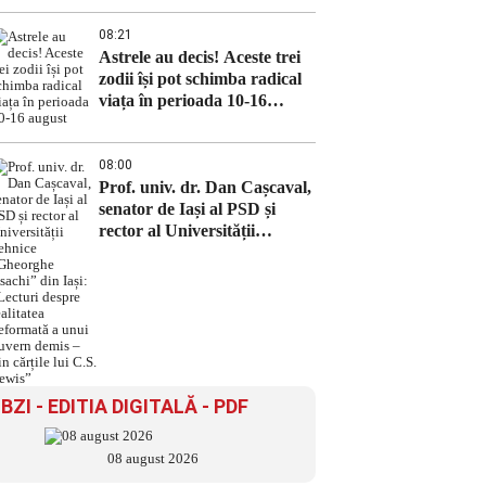
toamnă
08:21
Astrele au decis! Aceste trei
zodii își pot schimba radical
viața în perioada 10-16
august
08:00
Prof. univ. dr. Dan Cașcaval,
senator de Iași al PSD și
rector al Universității
Tehnice „Gheorghe Asachi”
din Iași: „Lecturi despre
realitatea deformată a unui
guvern demis – din cărțile lui
C.S. Lewis”
BZI - EDITIA DIGITALĂ - PDF
08 august 2026