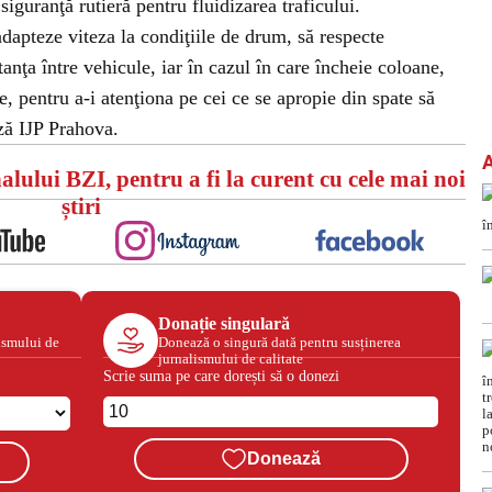
 siguranţă rutieră pentru fluidizarea traficului.
pteze viteza la condiţiile de drum, să respecte
stanţa între vehicule, iar în cazul în care încheie coloane,
, pentru a-i atenţiona pe cei ce se apropie din spate să
ză IJP Prahova.
alului BZI, pentru a fi la curent cu cele mai noi
știri
Donație singulară
ismului de
Donează o singură dată pentru susținerea
jurnalismului de calitate
Scrie suma pe care dorești să o donezi
Donează