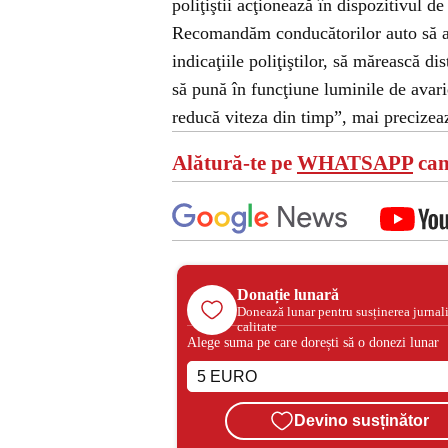
poliţiştii acţionează în dispozitivul de
Recomandăm conducătorilor auto să ada
indicaţiile poliţiştilor, să mărească di
să pună în funcţiune luminile de avarie
reducă viteza din timp”, mai precizea
Alătură-te pe
WHATSAPP
can
Donație lunară
Donează lunar pentru susținerea jurnal
calitate
Alege suma pe care dorești să o donezi lunar
Devino susținător