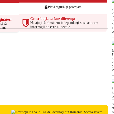
Plată sigură și protejată
Contribuția ta face diferența
ținători
Ne ajuți să rămânem independenți și să aducem
și să
informații de care ai nevoie
tant