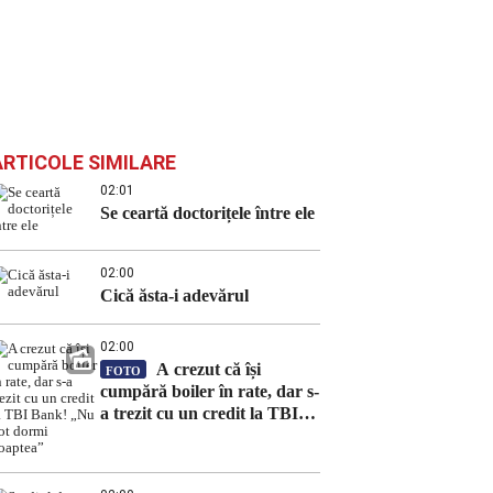
ARTICOLE SIMILARE
02:01
Se ceartă doctorițele între ele
02:00
Cică ăsta-i adevărul
02:00
A crezut că își
FOTO
cumpără boiler în rate, dar s-
a trezit cu un credit la TBI
Bank! „Nu pot dormi
noaptea”