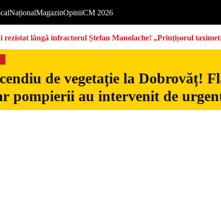
cal
Național
Magazin
Opinii
CM 2026
rezistat lângă infractorul Ștefan Manolache! „Prințișorul taximetri
s
cendiu de vegetație la Dobrovăț! Fl
iar pompierii au intervenit de urgen