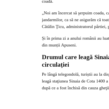
coadă.
„Noi am încercat să şerpuim coada, ca 
jandarmilor, ca să ne asigurăm că toat
Cătălin Ţicu, administratorul pârtiei, 
Și în prima zi a anului românii au luat
din munții Apuseni.
Drumul care leagă Sinaia
circulaţiei
Pe lângă telegondolă, turiștii au la d
leagă staţiunea Sinaia de Cota 1400 a 
după ce a fost închisă din cauza gheţi