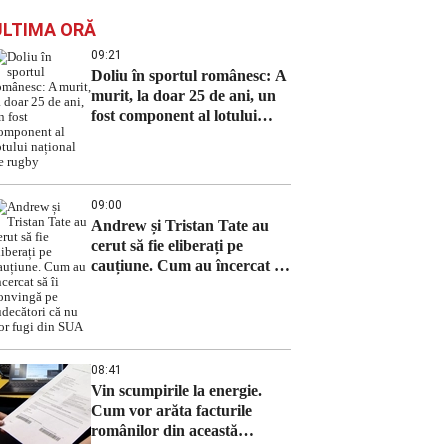
ULTIMA ORĂ
09:21
Doliu în sportul românesc: A
murit, la doar 25 de ani, un
fost component al lotului
național de rugby
09:00
Andrew și Tristan Tate au
cerut să fie eliberați pe
cauțiune. Cum au încercat să
îi convingă pe judecători că
nu vor fugi din SUA
08:41
Vin scumpirile la energie.
Cum vor arăta facturile
românilor din această