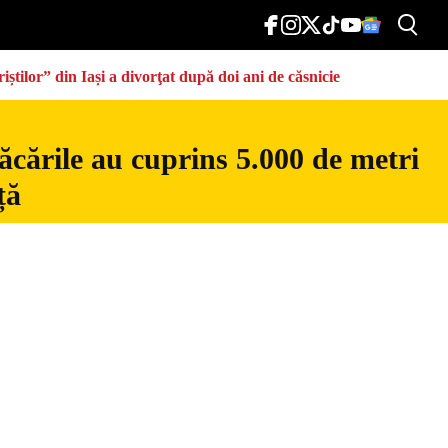
știlor” din Iași a divorţat după doi ani de căsnicie
ăcările au cuprins 5.000 de metri
ță