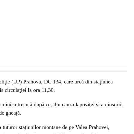
oliţie (IJP) Prahova, DC 134, care urcă din staţiunea
s circulaţiei la ora 11,30.
minica trecută după ce, din cauza lapoviţei şi a ninsorii,
 de gheaţă.
a tuturor staţiunilor montane de pe Valea Prahovei,