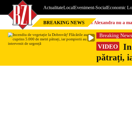
Actualitate
Local
Eveniment-Social
Economic Lo
BREAKING NEWS
Nici Alexandra nu a mai 
Breaking New
In
VIDEO
pătrați, 