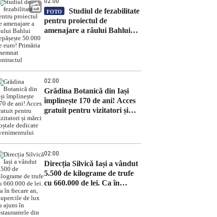
02:00
Studiul de fezabilitate
FOTO
pentru proiectul de
amenajare a râului Bahlui
depășește 50.000 de euro!
Primăria a semnat contractul
02:00
Grădina Botanică din Iași
împlinește 170 de ani! Acces
gratuit pentru vizitatori și
mărci poștale dedicate
evenimentului
02:00
Direcția Silvică Iași a vândut
5.500 de kilograme de trufe
cu 660.000 de lei. Ca în
fiecare an, ciupercile de lux
au ajuns în restaurantele din
Europa, în special în Italia