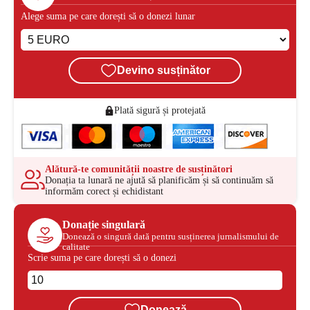
Alege suma pe care dorești să o donezi lunar
Devino susținător
Plată sigură și protejată
Alătură-te comunității noastre de susținători
Donația ta lunară ne ajută să planificăm și să continuăm să
informăm corect și echidistant
Donație singulară
Donează o singură dată pentru susținerea jurnalismului de
calitate
Scrie suma pe care dorești să o donezi
Donează