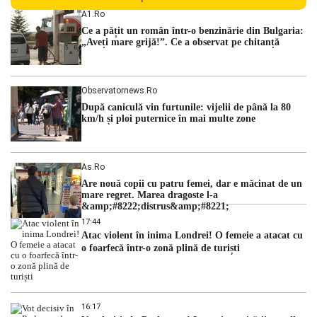
liderii politici. Ciprian Ciucu vorbește despre scenariul unui
A1.ro
guvern tehnocrat și despre posibilitatea a două cabinete
Ce a pățit un român într-o benzinărie din Bulgaria:
succesive. Nicușor Dan analizează noi variante de premier
„Aveți mare grijă!”. Ce a observat pe chitanță
România traversează […]
Observatornews.ro
După caniculă vin furtunile: vijelii de până la 80
km/h și ploi puternice în mai multe zone
As.ro
Are nouă copii cu patru femei, dar e măcinat de un
mare regret. Marea dragoste l-a
&amp;#8222;distrus&amp;#8221;
17:44
Atac violent în inima Londrei! O femeie a atacat cu
o foarfecă într-o zonă plină de turiști
16:17