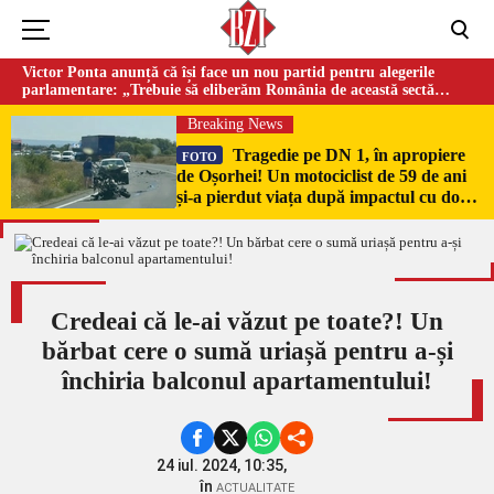
Victor Ponta anunță că își face un nou partid pentru alegerile
parlamentare: „Trebuie să eliberăm România de această sectă
globalistă”
Breaking News
Tragedie pe DN 1, în apropiere
FOTO
de Oșorhei! Un motociclist de 59 de ani
și-a pierdut viața după impactul cu două
mașini!
Credeai că le-ai văzut pe toate?! Un
bărbat cere o sumă uriașă pentru a-și
închiria balconul apartamentului!
24 iul. 2024, 10:35,
în
ACTUALITATE