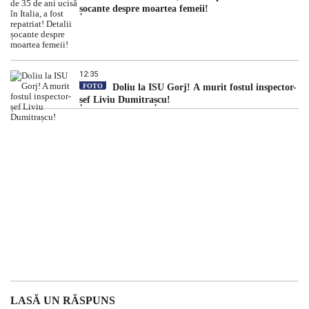
șocante despre moartea femeii!
12:35
FOTO
Doliu la ISU Gorj! A murit fostul inspector-
șef Liviu Dumitrașcu!
LASĂ UN RĂSPUNS