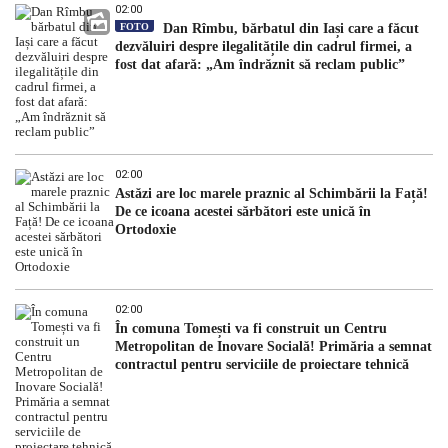
02:00
FOTO
Dan Rîmbu, bărbatul din Iași care a făcut
dezvăluiri despre ilegalitățile din cadrul firmei, a
fost dat afară: „Am îndrăznit să reclam public”
02:00
Astăzi are loc marele praznic al Schimbării la Față!
De ce icoana acestei sărbători este unică în
Ortodoxie
02:00
În comuna Tomești va fi construit un Centru
Metropolitan de Inovare Socială! Primăria a semnat
contractul pentru serviciile de proiectare tehnică