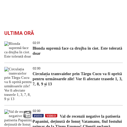
ULTIMA ORĂ
02:01
Blonda supremă face ca drujba în ciot. Este tolerată
doar
02:00
Circulația tramvaielor prin Târgu Cucu va fi oprită
pentru următoarele zile! Vor fi afectate traseele 1, 3,
7, 8, 9 și 13
02:00
FOTO
VIDEO
Val de recenzii negative la patiseria
Papanini, deținută de Ionuț Vatamanu, fiul fostului
primar de la Târgu Frumos! Clienții reclamă