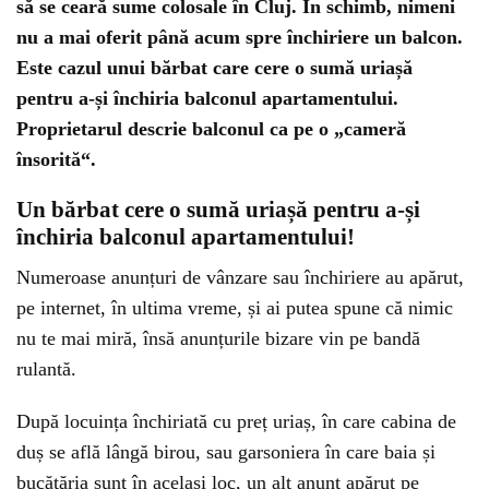
să se ceară sume colosale în Cluj. În schimb, nimeni
nu a mai oferit până acum spre închiriere un balcon.
Este cazul unui bărbat care cere o sumă uriașă
pentru a-și închiria balconul apartamentului.
Proprietarul descrie balconul ca pe o „cameră
însorită“.
Un bărbat cere o sumă uriașă pentru a-și
închiria balconul apartamentului!
Numeroase anunțuri de vânzare sau închiriere au apărut,
pe internet, în ultima vreme, și ai putea spune că nimic
nu te mai miră, însă anunțurile bizare vin pe bandă
rulantă.
După locuința închiriată cu preț uriaș, în care cabina de
duș se află lângă birou, sau garsoniera în care baia și
bucătăria sunt în același loc, un alt anunț apărut pe