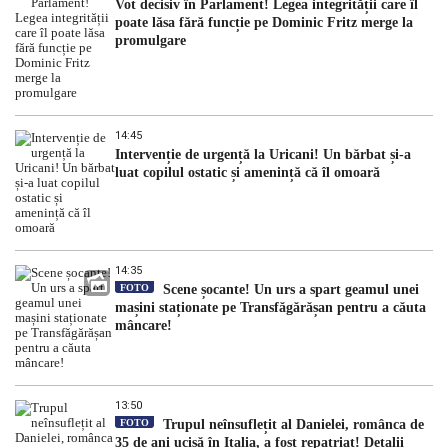
Vot decisiv în Parlament! Legea integrității care îl
poate lăsa fără funcție pe Dominic Fritz merge la
promulgare
14:45
Intervenție de urgență la Uricani! Un bărbat și-a
luat copilul ostatic și amenință că îl omoară
14:35
FOTO
Scene șocante! Un urs a spart geamul unei
mașini staționate pe Transfăgărășan pentru a căuta
mâncare!
13:50
FOTO
Trupul neînsuflețit al Danielei, românca de
35 de ani ucisă în Italia, a fost repatriat! Detalii