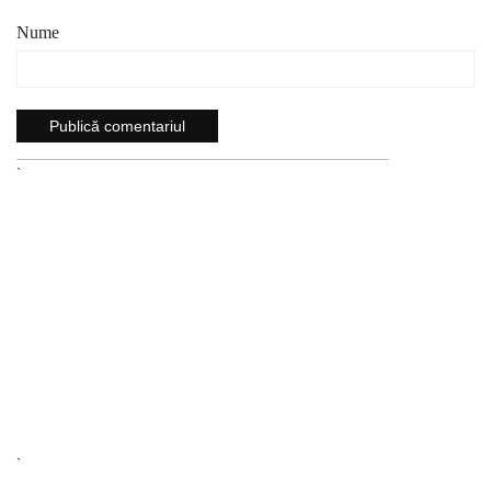
Nume
`
`