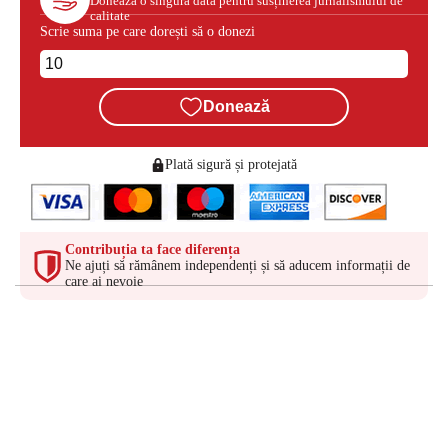
Donează o singură dată pentru susținerea jurnalismului de
calitate
Scrie suma pe care dorești să o donezi
Donează
Plată sigură și protejată
Contribuția ta face diferența
Ne ajuți să rămânem independenți și să aducem informații de
care ai nevoie