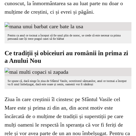
cunoscut, la înmormântarea sa au luat parte nu doar o
mulțime de creștini, ci și evrei și păgâni.
Pentru ca anul ce tocmai a început să fie unul plin de noroc, se crede că este necesar ca prima
persoană care îți trece pragul casei să fie bărbat
Ce tradiții și obiceiuri au românii în prima zi
a Anului Nou
Se spune că, dacă ninge în ziua de Sfântul Vasile, ocrotitorul sărmanilor, anul ce tocmai a început
va fi unul îmbelșugat, dacă este soare și senin, oamenii vor fi sănătoși
Ziua în care creștinii îl cinstesc pe Sfântul Vasile cel
Mare este și prima zi din an, din acest motiv este
încărcată de o mulțime de tradiții și superstiții pe care
mulți oameni le respectă în speranța că vor fi feriți de
rele și vor avea parte de un an nou îmbelșugat. Pentru ca