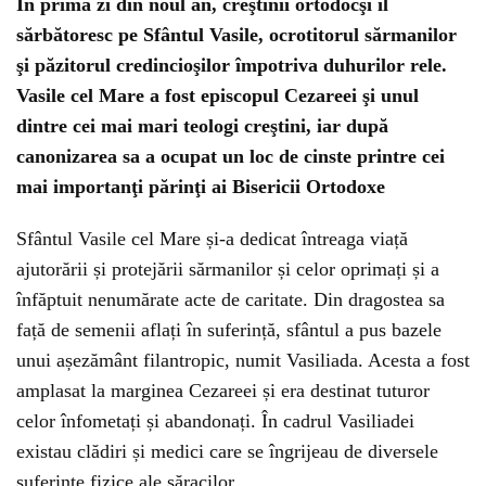
În prima zi din noul an, creştinii ortodocşi îl
sărbătoresc pe Sfântul Vasile, ocrotitorul sărmanilor
şi păzitorul credincioşilor împotriva duhurilor rele.
Vasile cel Mare a fost episcopul Cezareei şi unul
dintre cei mai mari teologi creştini, iar după
canonizarea sa a ocupat un loc de cinste printre cei
mai importanţi părinţi ai Bisericii Ortodoxe
Sfântul Vasile cel Mare și-a dedicat întreaga viață
ajutorării și protejării sărmanilor și celor oprimați și a
înfăptuit nenumărate acte de caritate. Din dragostea sa
față de semenii aflați în suferință, sfântul a pus bazele
unui așezământ filantropic, numit Vasiliada. Acesta a fost
amplasat la marginea Cezareei și era destinat tuturor
celor înfometați și abandonați. În cadrul Vasiliadei
existau clădiri și medici care se îngrijeau de diversele
suferințe fizice ale săracilor.