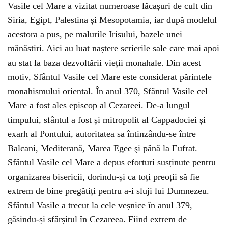
Vasile cel Mare a vizitat numeroase lăcașuri de cult din
Siria, Egipt, Palestina și Mesopotamia, iar după modelul
acestora a pus, pe malurile Irisului, bazele unei
mănăstiri. Aici au luat naștere scrierile sale care mai apoi
au stat la baza dezvoltării vieții monahale. Din acest
motiv, Sfântul Vasile cel Mare este considerat părintele
monahismului oriental. În anul 370, Sfântul Vasile cel
Mare a fost ales episcop al Cezareei. De-a lungul
timpului, sfântul a fost și mitropolit al Cappadociei și
exarh al Pontului, autoritatea sa întinzându-se între
Balcani, Mediterană, Marea Egee şi până la Eufrat.
Sfântul Vasile cel Mare a depus eforturi susținute pentru
organizarea bisericii, dorindu-și ca toți preoții să fie
extrem de bine pregătiți pentru a-i sluji lui Dumnezeu.
Sfântul Vasile a trecut la cele veșnice în anul 379,
găsindu-și sfârșitul în Cezareea. Fiind extrem de