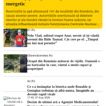
energetic
Restricțiile la apă afectează 141 de localități din România, din
cauza secetei severe. Autoritățile avertizează că debitele
râurilor și ale Dunării rămân la niveluri foarte scăzute, iar
situația influențează inclusiv funcționarea Centralei Nucleare
de la Cernavodă. România se confruntă cu una dintre cele mai
A1.ro
dificile perioade din punct de vedere hidrologic din ultimii ani.
Nelu Vlad, solistul trupei Azur, nevoit să își vândă
Lipsa […]
terenul din Băile Tușnad. Cât cere pe el: „Timpul
nu îmi mai permite”
Observatornews.ro
Oraşul din România măturat de vijelie. Oamenii s-
au baricadat în case, vântul a smuls copaci şi
acoperişuri
As.ro
Ce s-a întâmplat la biserica unde Ronaldo şi
Georgina trebuiau să aibă nunta. Imaginile au
devenit rapid virale
17:40, 07 Aug 2026
Decizie de ultimă oră a Agenției Medicamentului!