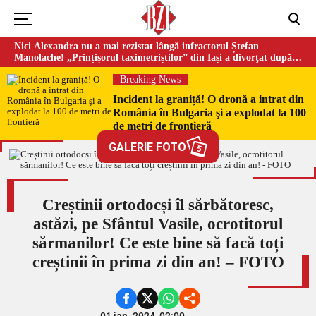
Nici Alexandra nu a mai rezistat lângă infractorul Ștefan
Manolache! „Prințișorul taximetriștilor” din Iași a divorţat după
doi ani de căsnicie
Breaking News
Incident la graniță! O dronă a intrat din
România în Bulgaria şi a explodat la 100
de metri de frontieră
GALERIE FOTO
5
Creștinii ortodocși îl sărbătoresc,
astăzi, pe Sfântul Vasile, ocrotitorul
sărmanilor! Ce este bine să facă toți
creștinii în prima zi din an! – FOTO