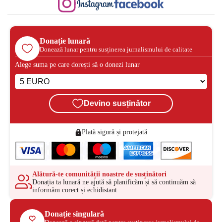
Donație lunară
Donează lunar pentru susținerea jurnalismului de calitate
Alege suma pe care dorești să o donezi lunar
Devino susținător
Plată sigură și protejată
Alătură-te comunității noastre de susținători
Donația ta lunară ne ajută să planificăm și să continuăm să
informăm corect și echidistant
Donație singulară