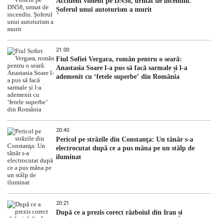
Accident violent pe DN58, urmat de incendiu.
Șoferul unui autoturism a murit
21:00
Fiul Sofiei Vergara, român pentru o seară:
Anastasia Soare l-a pus să facă sarmale și l-a
ademenit cu ‘fetele superbe’ din România
20:40
Pericol pe străzile din Constanţa: Un tânăr s-a
electrocutat după ce a pus mâna pe un stâlp de
iluminat
20:21
După ce a prezis corect războiul din Iran și