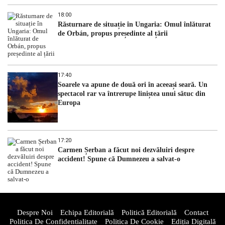
18:00
Răsturnare de situație în Ungaria: Omul înlăturat
de Orbán, propus președinte al țării
17:40
Soarele va apune de două ori în aceeași seară. Un
spectacol rar va întrerupe liniștea unui sătuc din
Europa
17:20
Carmen Șerban a făcut noi dezvăluiri despre
accident! Spune că Dumnezeu a salvat-o
Despre Noi
Echipa Editorială
Politică Editorială
Contact
Politica De Confidentialitate
Politica De Cookie
Ediția Digitală