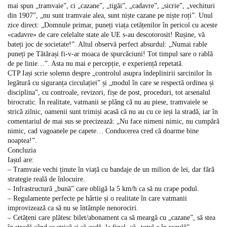
mai spun „tramvaie”, ci „cazane”, „tigăi”, „cadavre”, „sicrie”, „vechituri
din 1907”, „nu sunt tramvaie alea, sunt niște cazane pe niște roți”. Unul
zice direct: „Domnule primar, puneți viața cetățenilor în pericol cu aceste
«cadavre» de care celelalte state ale UE s-au descotorosit! Rușine, vă
bateți joc de societate!”. Altul observă perfect absurdul: „Numai rable
puneți pe Tătărași fi-v-ar moaca de spurcăciuni! Tot timpul sare o rablă
de pe linie…”. Asta nu mai e percepție, e experiență repetată.
CTP Iași scrie solemn despre „controlul asupra îndeplinirii sarcinilor în
legătură cu siguranța circulației” și „modul în care se respectă ordinea și
disciplina”, cu controale, revizori, fișe de post, proceduri, tot arsenalul
birocratic. În realitate, vatmanii se plâng că nu au piese, tramvaiele se
strică zilnic, oamenii sunt trimiși acasă că nu au cu ce ieși la stradă, iar în
comentariul de mai sus se precizează: „Nu face nimeni nimic, nu cumpără
nimic, cad vagoanele pe capete… Conducerea cred că doarme bine
noaptea!”.
Concluzia
Iașul are:
– Tramvaie vechi ținute în viață cu bandaje de un milion de lei, dar fără
strategie reală de înlocuire.
– Infrastructură „bună” care obligă la 5 km/h ca să nu crape podul.
– Regulamente perfecte pe hârtie și o realitate în care vatmanii
improvizează ca să nu se întâmple nenorociri.
– Cetățeni care plătesc bilet/abonament ca să meargă cu „cazane”, să stea