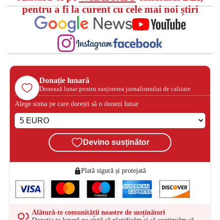
pentru a fi la curent cu cele mai noi știri
Donație lunară
Donează lunar pentru susținerea jurnalismului de calitate
Alege suma pe care dorești să o donezi lunar
Devino susținător
Plată sigură și protejată
Alătură-te comunității noastre de susținători