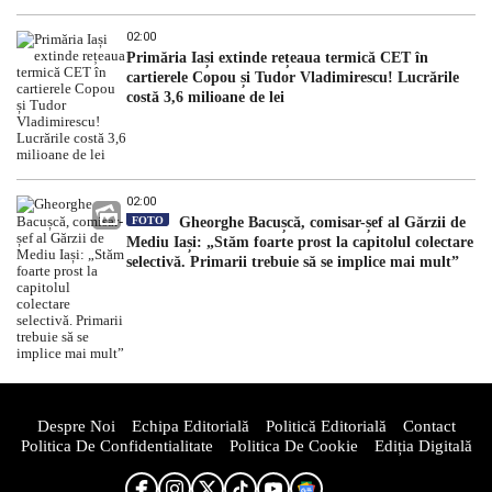
02:00
Primăria Iași extinde rețeaua termică CET în
cartierele Copou și Tudor Vladimirescu! Lucrările
costă 3,6 milioane de lei
02:00
FOTO
Gheorghe Bacușcă, comisar-șef al Gărzii de
Mediu Iași: „Stăm foarte prost la capitolul colectare
selectivă. Primarii trebuie să se implice mai mult”
Despre Noi
Echipa Editorială
Politică Editorială
Contact
Politica De Confidentialitate
Politica De Cookie
Ediția Digitală