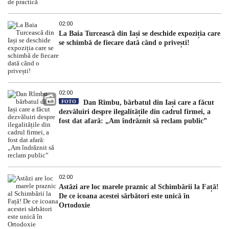
02:00
La Baia Turcească din Iași se deschide expoziția care
se schimbă de fiecare dată când o privești!
02:00
FOTO
Dan Rîmbu, bărbatul din Iași care a făcut
dezvăluiri despre ilegalitățile din cadrul firmei, a
fost dat afară: „Am îndrăznit să reclam public”
02:00
Astăzi are loc marele praznic al Schimbării la Față!
De ce icoana acestei sărbători este unică în
Ortodoxie