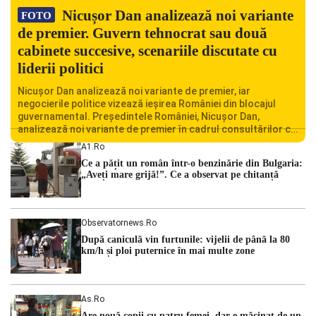
Nicușor Dan analizează noi variante
FOTO
de premier. Guvern tehnocrat sau două
cabinete succesive, scenariile discutate cu
liderii politici
Nicușor Dan analizează noi variante de premier, iar
negocierile politice vizează ieșirea României din blocajul
guvernamental. Președintele României, Nicușor Dan,
analizează noi variante de premier în cadrul consultărilor cu
liderii politici. Ciprian Ciucu vorbește despre scenariul unui
A1.ro
guvern tehnocrat și despre posibilitatea a două cabinete
Ce a pățit un român într-o benzinărie din Bulgaria:
succesive. Nicușor Dan analizează noi variante de premier
„Aveți mare grijă!”. Ce a observat pe chitanță
România traversează […]
Observatornews.ro
După caniculă vin furtunile: vijelii de până la 80
km/h și ploi puternice în mai multe zone
As.ro
Are nouă copii cu patru femei, dar e măcinat de un