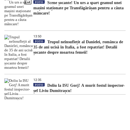
FOTO
Scene șocante! Un urs a spart geamul unei
mașini staționate pe Transfăgărășan pentru a căuta
mâncare!
13:50
FOTO
Trupul neînsuflețit al Danielei, românca de
35 de ani ucisă în Italia, a fost repatriat! Detalii
șocante despre moartea femeii!
12:35
FOTO
Doliu la ISU Gorj! A murit fostul inspector-
șef Liviu Dumitrașcu!