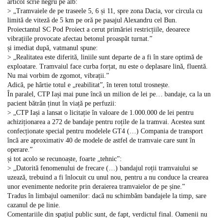
articol scrie negru pe alb:
> „Tramvaiele de pe traseele 5, 6 și 11, spre zona Dacia, vor circula cu
limită de viteză de 5 km pe oră pe pasajul Alexandru cel Bun.
Proiectantul SC Pod Proiect a cerut primăriei restricțiile, deoarece
vibrațiile provocate afectau betonul proaspăt turnat.”
și imediat după, vatmanul spune:
> „Realitatea este diferită, liniile sunt departe de a fi în stare optimă de
exploatare. Tramvaiul face curba forțat, nu este o deplasare lină, fluentă.
Nu mai vorbim de zgomot, vibrații.”
Adică, pe hârtie totul e „reabilitat”, în teren totul trosnește.
În paralel, CTP Iași mai pune încă un milion de lei pe… bandaje, ca la un
pacient bătrân ținut în viață pe perfuzii:
> „CTP Iași a lansat o licitație în valoare de 1.000.000 de lei pentru
achiziționarea a 272 de bandaje pentru roțile de la tramvai. Acestea sunt
confecționate special pentru modelele GT4 (…) Compania de transport
încă are aproximativ 40 de modele de astfel de tramvaie care sunt în
operare.”
și tot acolo se recunoaște, foarte „tehnic”:
> „Datorită fenomenului de frecare (…) bandajul roții tramvaiului se
uzează, trebuind a fi înlocuit cu unul nou, pentru a nu conduce la crearea
unor evenimente nedorite prin deraierea tramvaielor de pe șine.”
Tradus în limbajul oamenilor: dacă nu schimbăm bandajele la timp, sare
cazanul de pe linie.
Comentariile din spațiul public sunt, de fapt, verdictul final. Oamenii nu