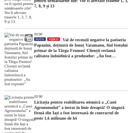
pentru următoarele zile! Vor fi afectate traseele 1, 3,
7, 8, 9 și 13
02:00
FOTO
VIDEO
Val de recenzii negative la patiseria
Papanini, deținută de Ionuț Vatamanu, fiul fostului
primar de la Târgu Frumos! Clienții reclamă
calitatea îndoielnică a produselor: „Au fost
expirate”
02:00
Licitația pentru reabilitarea seismică a „Casei
Agronomului” a intrat în linie dreaptă! O singură
firmă din Iași a fost interesată de contractul de
peste 1,6 milioane de lei