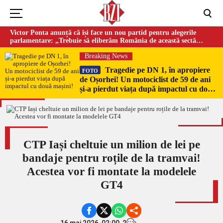
Victor Ponta anunță că își face un nou partid pentru alegerile
parlamentare: „Trebuie să eliberăm România de această sectă
globalistă”
Breaking News
Tragedie pe DN 1, în apropiere
FOTO
de Oșorhei! Un motociclist de 59 de ani
și-a pierdut viața după impactul cu două
mașini!
CTP Iași cheltuie un milion de lei pe
bandaje pentru roțile de la tramvai!
Acestea vor fi montate la modelele
GT4