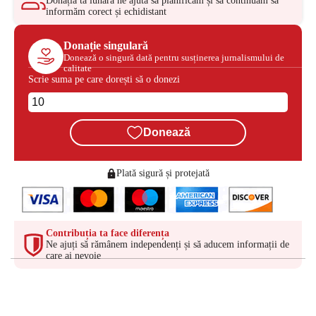
Donația ta lunară ne ajută să planificăm și să continuăm să
informăm corect și echidistant
Donație singulară
Donează o singură dată pentru susținerea jurnalismului de
calitate
Scrie suma pe care dorești să o donezi
Donează
Plată sigură și protejată
Contribuția ta face diferența
Ne ajuți să rămânem independenți și să aducem informații de
care ai nevoie