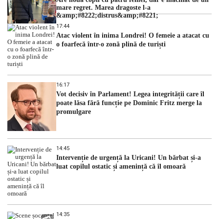
mare regret. Marea dragoste l-a
&amp;#8222;distrus&amp;#8221;
17:44
Atac violent în inima Londrei! O femeie a atacat cu
o foarfecă într-o zonă plină de turiști
16:17
Vot decisiv în Parlament! Legea integrității care îl
poate lăsa fără funcție pe Dominic Fritz merge la
promulgare
14:45
Intervenție de urgență la Uricani! Un bărbat și-a
luat copilul ostatic și amenință că îl omoară
14:35