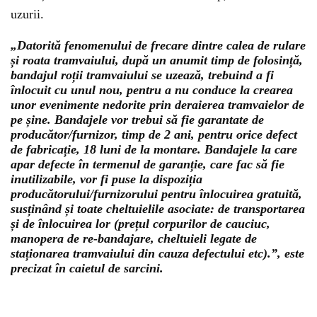
uzurii.
„Datorită fenomenului de frecare dintre calea de rulare
și roata tramvaiului, după un anumit timp de folosință,
bandajul roții tramvaiului se uzează, trebuind a fi
înlocuit cu unul nou, pentru a nu conduce la crearea
unor evenimente nedorite prin deraierea tramvaielor de
pe șine. Bandajele vor trebui să fie garantate de
producător/furnizor, timp de 2 ani, pentru orice defect
de fabricație, 18 luni de la montare. Bandajele la care
apar defecte în termenul de garanție, care fac să fie
inutilizabile, vor fi puse la dispoziția
producătorului/furnizorului pentru înlocuirea gratuită,
susținând și toate cheltuielile asociate: de transportarea
și de înlocuirea lor (prețul corpurilor de cauciuc,
manopera de re-bandajare, cheltuieli legate de
staționarea tramvaiului din cauza defectului etc).”, este
precizat în caietul de sarcini.