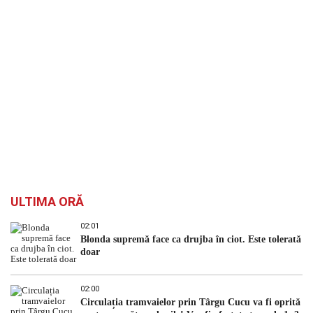
`
ULTIMA ORĂ
02:01
Blonda supremă face ca drujba în ciot. Este tolerată
doar
02:00
Circulația tramvaielor prin Târgu Cucu va fi oprită