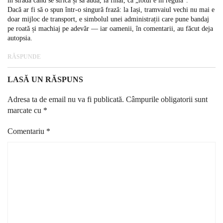
în stradă când se strică și să audă, la final, că „totul e în regulă”.
Dacă ar fi să o spun într-o singură frază: la Iași, tramvaiul vechi nu mai e
doar mijloc de transport, e simbolul unei administrații care pune bandaj
pe roată și machiaj pe adevăr — iar oamenii, în comentarii, au făcut deja
autopsia.
RĂSPUNDE
LASĂ UN RĂSPUNS
Adresa ta de email nu va fi publicată.
Câmpurile obligatorii sunt
marcate cu
*
Comentariu
*