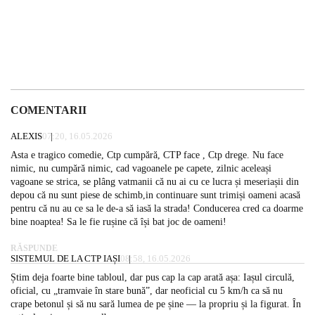
COMENTARII
ALEXIS
07:20, 16.05.2026
Asta e tragico comedie, Ctp cumpără, CTP face , Ctp drege. Nu face
nimic, nu cumpără nimic, cad vagoanele pe capete, zilnic aceleași
vagoane se strica, se plâng vatmanii că nu ai cu ce lucra și meseriașii din
depou că nu sunt piese de schimb,in continuare sunt trimiși oameni acasă
pentru că nu au ce sa le de-a să iasă la strada! Conducerea cred ca doarme
bine noaptea! Sa le fie rușine că își bat joc de oameni!
RĂSPUNDE
SISTEMUL DE LA CTP IAȘI
08:58, 16.05.2026
Știm deja foarte bine tabloul, dar pus cap la cap arată așa: Iașul circulă,
oficial, cu „tramvaie în stare bună”, dar neoficial cu 5 km/h ca să nu
crape betonul și să nu sară lumea de pe șine — la propriu și la figurat. În