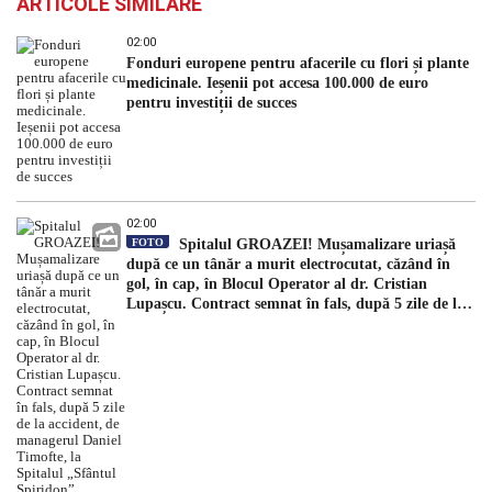
ARTICOLE SIMILARE
02:00
Fonduri europene pentru afacerile cu flori și plante
medicinale. Ieșenii pot accesa 100.000 de euro
pentru investiții de succes
02:00
FOTO
Spitalul GROAZEI! Mușamalizare uriașă
după ce un tânăr a murit electrocutat, căzând în
gol, în cap, în Blocul Operator al dr. Cristian
Lupașcu. Contract semnat în fals, după 5 zile de la
accident, de managerul Daniel Timofte, la Spitalul
„Sfântul Spiridon”