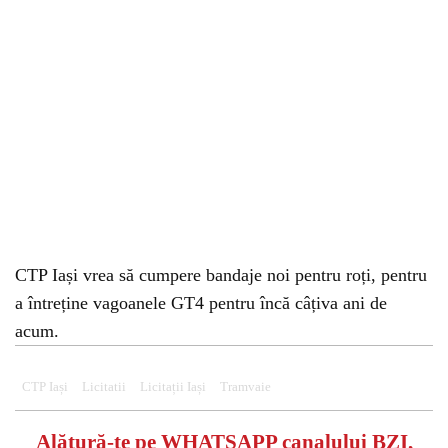
CTP Iași vrea să cumpere bandaje noi pentru roți, pentru
a întreține vagoanele GT4 pentru încă câțiva ani de
acum.
CTP Iași
Licitatii
Licitații Iași
Tramvaie
Alătură-te pe
WHATSAPP
canalului BZI,