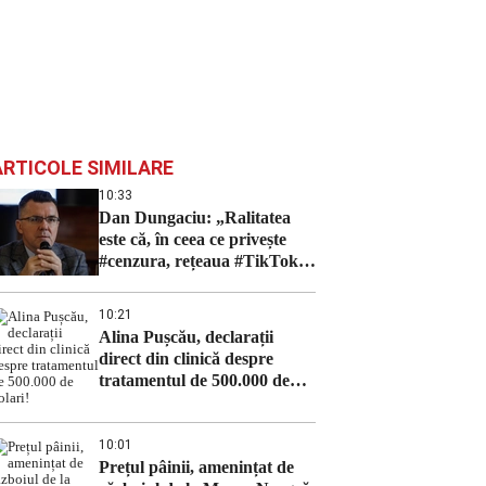
ARTICOLE SIMILARE
10:33
Dan Dungaciu: „Ralitatea
este că, în ceea ce privește
#cenzura, rețeaua #TikTok a
ajuns un fel de „Lupta de
clasă”
10:21
Alina Pușcău, declarații
direct din clinică despre
tratamentul de 500.000 de
dolari!
10:01
Prețul pâinii, amenințat de