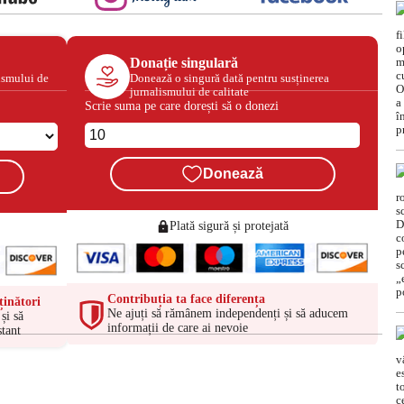
Donație singulară
ismului de
Donează o singură dată pentru susținerea
jurnalismului de calitate
Scrie suma pe care dorești să o donezi
Donează
Plată sigură și protejată
Contribuția ta face diferența
ținători
Ne ajuți să rămânem independenți și să aducem
și să
informații de care ai nevoie
tant