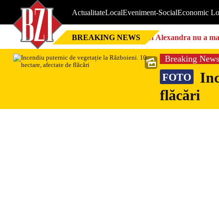
Actualitate
Local
Eveniment-Social
Economic Lo
BREAKING NEWS
Nici Alexandra nu a mai 
Breaking New
Inc
FOTO
flăcări