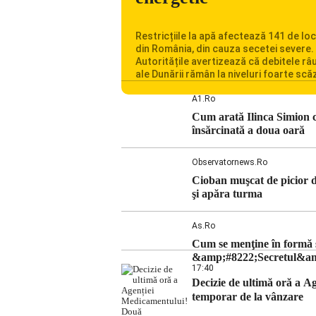
Restricțiile la apă afectează 141 de loc
din România, din cauza secetei severe.
Autoritățile avertizează că debitele râu
ale Dunării rămân la niveluri foarte scă
iar situația influențează inclusiv funcț
Centralei Nucleare de la Cernavodă. R
A1.ro
se confruntă cu una dintre cele mai difi
Cum arată Ilinca Simion c
perioade din punct de vedere hidrologi
însărcinată a doua oară
ultimii ani. Lipsa […]
Observatornews.ro
Cioban muşcat de picior de
şi apăra turma
As.ro
Cum se menţine în formă so
&amp;#8222;Secretul&amp;
17:40
Decizie de ultimă oră a 
temporar de la vânzare