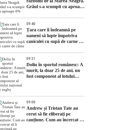
războiul de la Marea Neagră.
Grâul s-a scumpit cu aproape
6%
09:40
Țara care îi îndeamnă pe
oameni să lupte împotriva
caniculei cu supă de carne de
câine
09:21
Doliu în sportul românesc: A
murit, la doar 25 de ani, un
fost component al lotului
național de rugby
09:00
Andrew și Tristan Tate au
cerut să fie eliberați pe
cauțiune. Cum au încercat să
îi convingă pe judecători că