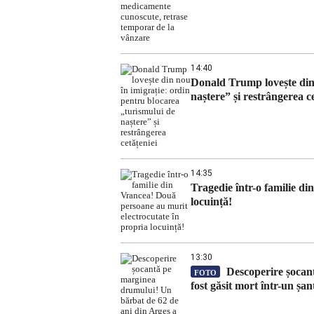
14:40
Donald Trump lovește din 
naștere” și restrângerea ce
14:35
Tragedie într-o familie d
locuință!
13:30
Descoperire șocant
FOTO
fost găsit mort într-un șan