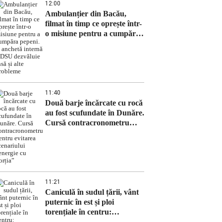
12:00
Ambulanțier din Bacău,
filmat în timp ce oprește într-
o misiune pentru a cumpăra
pepeni. O anchetă internă a
DSU dezvăluie însă și alte
probleme
11:40
Două barje încărcate cu rocă
au fost scufundate în Dunăre.
Cursă contracronometru
pentru evitarea scenariului
„energie cu porția”
11:21
Caniculă în sudul țării, vânt
puternic în est și ploi
torențiale în centru:
meteorologii au actualizat