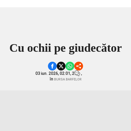
Cu ochii pe giudecător
03 iun. 2026, 02:01,
2
,
în
BURSA BARFELOR