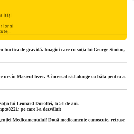
alități
rilor și
zute,
ionarea
omânia
cile
u burtica de gravidă. Imagini rare cu soția lui George Simion,
c din
 urs în Masivul Iezer. A încercat să-l alunge cu bâta pentru a-
ţia lui Leonard Doroftei, la 51 de ani.
#8221; pe care l-a dezvăluit
Agenției Medicamentului! Două medicamente cunoscute, retrase