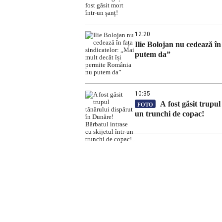
12:20
Ilie Bolojan nu cedează în
putem da”
10:35
A fost găsit trupul
FOTO
un trunchi de copac!