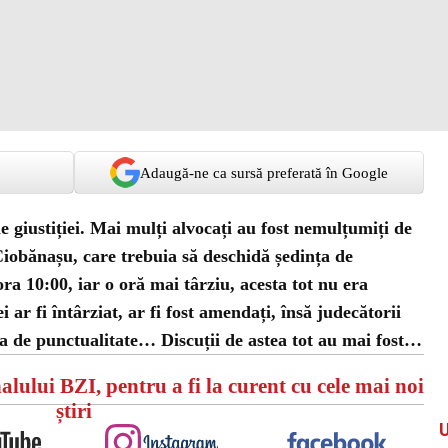
Adaugă-ne ca sursă preferată în Google
e giustiției. Mai mulți alvocați au fost nemulțumiți de
iobănașu, care trebuia să deschidă ședința de
ora 10:00, iar o oră mai târziu, acesta tot nu era
i ar fi întârziat, ar fi fost amendați, însă judecătorii
sa de punctualitate… Discuții de astea tot au mai fost…
alului BZI, pentru a fi la curent cu cele mai noi
știri