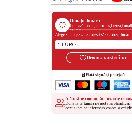
Donație lunară
Donează lunar pentru susținerea jurnal
calitate
Alege suma pe care dorești să o donezi lunar
Devino susținător
Plată sigură și protejată
Alătură-te comunității noastre de sus
Donația ta lunară ne ajută să planificăm 
continuăm să informăm corect și echidis