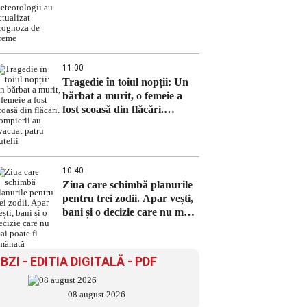
prognoza de vreme
11:00
Tragedie în toiul nopții: Un
bărbat a murit, o femeie a
fost scoasă din flăcări.
Pompierii au evacuat patru
butelii
10:40
Ziua care schimbă planurile
pentru trei zodii. Apar vești,
bani și o decizie care nu mai
poate fi amânată
BZI - EDITIA DIGITALĂ - PDF
08 august 2026