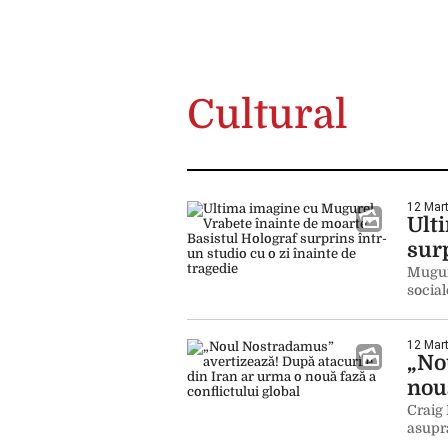
Cultural
12 Mart
Ult
surp
Mugure
social
12 Mart
„No
nouă
Craig 
asupra