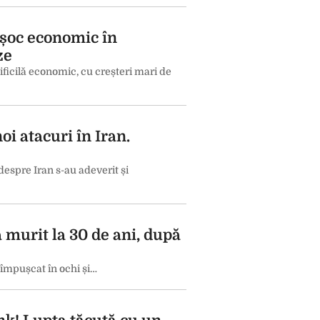
 șoc economic în
ze
ficilă economic, cu creșteri mari de
i atacuri în Iran.
espre Iran s-au adeverit și
 murit la 30 de ani, după
t împușcat în ochi și…