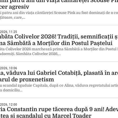
mii patru ani din viața cântăreței Scouse P
cer agresiv
i patru ani din viața cântăreței Scouse Pink au fost dominați de o 
țătoare, care,…
 2026, 11:25
ăta Colivelor 2026! Tradiții, semnificații 
ma Sâmbătă a Morților din Postul Paștelui
ta Colivelor 2026 marchează prima Sâmbătă a Morților din Postul Pa
adormiți. Sâmbăta Colivelor 2026,…
 2026, 10:06
a, văduva lui Gabriel Cotabiță, plasată în ar
arul de proxenetism
 scandal zguduie Capitala, după ce Alina, văduva regretatului artist
la domiciliu…
 2026, 12:00
ia Constantin rupe tăcerea după 9 ani! Ade
stea și scandalul cu Marcel Toader