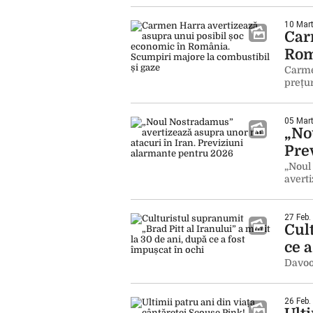
10 Mart
Car
Rom
Carmen
prețur
05 Mart
„No
Pre
„Noul 
averti
27 Feb.
Cult
ce a
Davood
26 Feb.