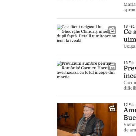
Maria 
aproa
18 Feb.
Ce 
uimi
Ucigaș
13 Feb.
Pre
înc
Carme
difici
12 Feb.
Ame
Buc
Victor
de am