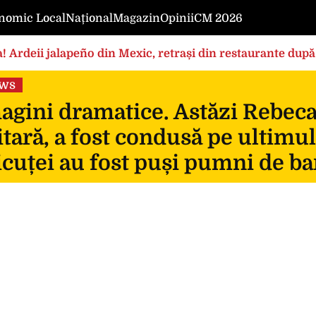
nomic Local
Național
Magazin
Opinii
CM 2026
! Ardeii jalapeño din Mexic, retrași din restaurante după
ews
gini dramatice. Astăzi Rebeca, 
itară, a fost condusă pe ultimul
icuței au fost puși pumni de ba