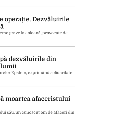
 operație. Dezvăluirile
nă
eme grave la coloană, provocate de
upă dezvăluirile din
 lumii
arelor Epstein, exprimând solidaritate
pă moartea afaceristului
lui său, un cunoscut om de afaceri din