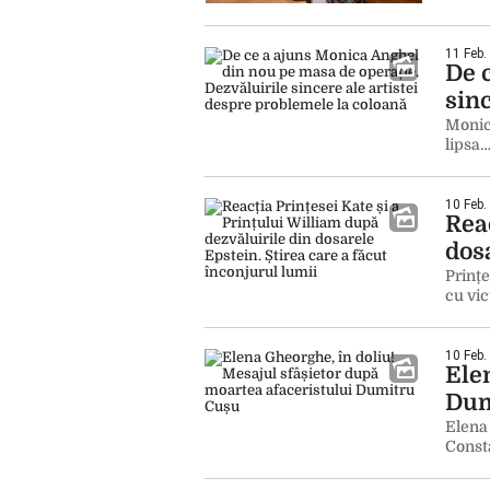
11 Feb.
De 
sinc
Monic
lipsa
10 Feb.
Reac
dosa
Prințe
cu vic
10 Feb.
Ele
Dum
Elena 
Const