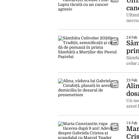
Ulti
can
Ultimi
necru
24 Feb.
Sâmb
pri
Sâmbă
celor 
23 Feb.
Alin
dos
Un nou
arest 
19 Feb.
Mar
Cri