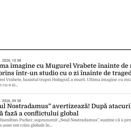
. 2026, 10:38
ima imagine cu Mugurel Vrabete înainte de 
rins într-un studio cu o zi înainte de trage
l Vrabete, basistul trupei Holograf, a murit. Ultima imagine cu muz
e cu o zi…
. 2026, 09:38
ul Nostradamus” avertizează! După atacuril
 fază a conflictului global
Hamilton-Parker, supranumit „Noul Nostradamus”, susține că a prezi
 unor noi crize globale în…