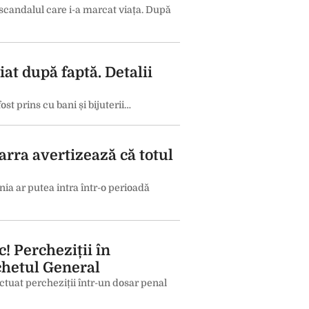
scandalul care i-a marcat viața. După
at după faptă. Detalii
st prins cu bani și bijuterii…
ra avertizează că totul
a ar putea intra într-o perioadă
! Percheziții în
chetul General
ectuat percheziții într-un dosar penal