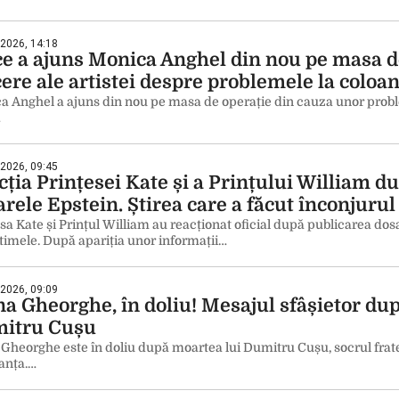
 2026, 14:18
ce a ajuns Monica Anghel din nou pe masa de
ere ale artistei despre problemele la coloa
a Anghel a ajuns din nou pe masa de operație din cauza unor probl
…
 2026, 09:45
ția Prințesei Kate și a Prințului William d
rele Epstein. Știrea care a făcut înconjurul
sa Kate și Prințul William au reacționat oficial după publicarea dos
timele. După apariția unor informații…
 2026, 09:09
na Gheorghe, în doliu! Mesajul sfâșietor du
itru Cușu
Gheorghe este în doliu după moartea lui Dumitru Cușu, socrul frate
anța.…