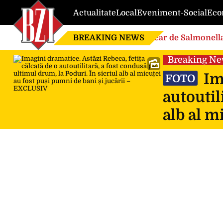
Actualitate
Local
Eveniment-Social
Eco
BREAKING NEWS
Focar de Salmonella
Breaking N
Ima
FOTO
autoutil
alb al m