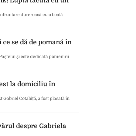
ink! Lupta tăcută cu un
confruntare dureroasă cu o boală
și ce se dă de pomană în
ștelui și este dedicată pomenirii
est la domiciliu în
 Gabriel Cotabiță, a fost plasată în
vărul despre Gabriela