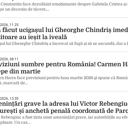
Constantin face dezvăluiri emoționante despre Gabriela Cristea și 
pe un deceniu de tăcere,…
 2026, 11:25
a făcut ucigașul lui Gheorghe Chindriș imedi
toare au ieșit la iveală
ul lui Gheorghe Chindriș a încercat să fugă și să se ascundă, dar a fo
 2026, 08:11
viziuni sumbre pentru România! Carmen Har
epe din martie
n Harra face previziuni pentru luna martie 2026 şi spune că Români
lă, marcată de…
 2026, 13:35
nințări grave la adresa lui Victor Rebengiuc
urești și anchetă penală coordonată de Par
 Rebengiuc a fost ținta unor amenințări grave, iar autoritățile au ef
ploare. Un caz…