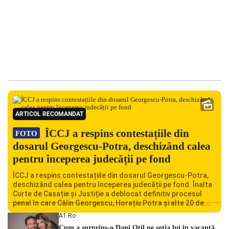
ARTICOL RECOMANDAT
ÎCCJ a respins contestațiile din
FOTO
dosarul Georgescu-Potra, deschizând calea
pentru începerea judecății pe fond
ÎCCJ a respins contestațiile din dosarul Georgescu-Potra,
deschizând calea pentru începerea judecății pe fond. Înalta
Curte de Casație și Justiție a deblocat definitiv procesul
penal în care Călin Georgescu, Horațiu Potra și alte 20 de
persoane sunt acuzați de acțiuni îndreptate împotriva
A1.ro
ordinii constituționale. În ședința din camera preliminară,
Cum a surprins-o Dani Oțil pe soția lui în vacanță.