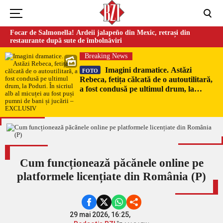
Focar de Salmonella! Ardeii jalapeño din Mexic, retrași din
restaurante după sute de îmbolnăviri
Breaking News
Imagini dramatice. Astăzi
FOTO
Rebeca, fetița călcată de o autoutilitară,
a fost condusă pe ultimul drum, la
Poduri. În sicriul alb al micuței au fost
puși pumni de bani și jucării –
EXCLUSIV
Cum funcționează păcănele online pe
platformele licențiate din România (P)
29 mai 2026, 16:25,