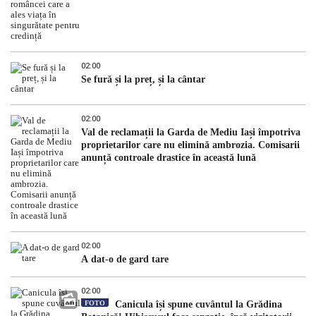
02:00
Se fură și la preț, și la cântar
02:00
Val de reclamații la Garda de Mediu Iași împotriva
proprietarilor care nu elimină ambrozia. Comisarii
anunță controale drastice în această lună
02:00
A dat-o de gard tare
02:00
FOTO
Canicula își spune cuvântul la Grădina