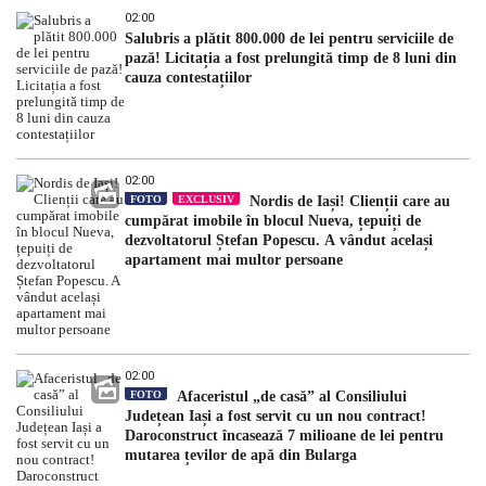
02:00
Salubris a plătit 800.000 de lei pentru serviciile de
pază! Licitația a fost prelungită timp de 8 luni din
cauza contestațiilor
02:00
FOTO
EXCLUSIV
Nordis de Iași! Clienții care au
cumpărat imobile în blocul Nueva, țepuiți de
dezvoltatorul Ștefan Popescu. A vândut același
apartament mai multor persoane
02:00
FOTO
Afaceristul „de casă” al Consiliului
Județean Iași a fost servit cu un nou contract!
Daroconstruct încasează 7 milioane de lei pentru
mutarea țevilor de apă din Bularga