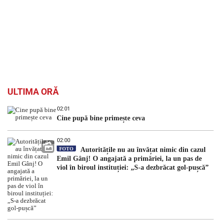
ULTIMA ORĂ
02:01
Cine pupă bine primește ceva
02:00
FOTO
Autoritățile nu au învățat nimic din cazul
Emil Gânj! O angajată a primăriei, la un pas de
viol în biroul instituției: „S-a dezbrăcat gol-pușcă”