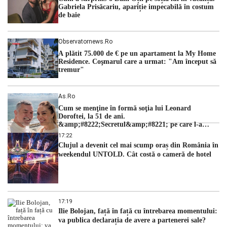
judecătorii de la instanța supremă au […]
Gabriela Prisăcariu, apariție impecabilă în costum
de baie
Observatornews.ro
A plătit 75.000 de € pe un apartament la My Home
Residence. Coşmarul care a urmat: "Am început să
tremur"
As.ro
Cum se menţine în formă soţia lui Leonard
Doroftei, la 51 de ani.
&amp;#8222;Secretul&amp;#8221; pe care l-a
dezvăluit
17:22
Clujul a devenit cel mai scump oraș din România în
weekendul UNTOLD. Cât costă o cameră de hotel
17:19
Ilie Bolojan, față în față cu întrebarea momentului:
va publica declarația de avere a partenerei sale?