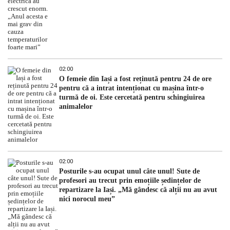
02:00
O femeie din Iași a fost reținută pentru 24 de ore
pentru că a intrat intenționat cu mașina într-o
turmă de oi. Este cercetată pentru schingiuirea
animalelor
02:00
Posturile s-au ocupat unul câte unul! Sute de
profesori au trecut prin emoțiile ședințelor de
repartizare la Iași. „Mă gândesc că alții nu au avut
nici norocul meu”