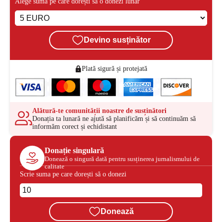
Alege suma pe care dorești să o donezi lunar
Devino susținător
Plată sigură și protejată
Alătură-te comunității noastre de susținători
Donația ta lunară ne ajută să planificăm și să continuăm să
informăm corect și echidistant
Donație singulară
Donează o singură dată pentru susținerea jurnalismului de
calitate
Scrie suma pe care dorești să o donezi
Donează