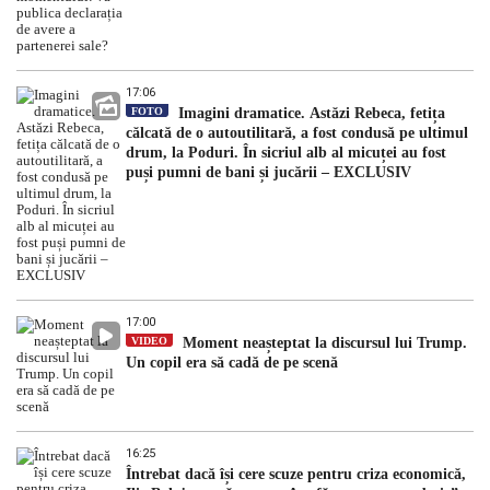
17:06
FOTO
Imagini dramatice. Astăzi Rebeca, fetița
călcată de o autoutilitară, a fost condusă pe ultimul
drum, la Poduri. În sicriul alb al micuței au fost
puși pumni de bani și jucării – EXCLUSIV
17:00
VIDEO
Moment neașteptat la discursul lui Trump.
Un copil era să cadă de pe scenă
16:25
Întrebat dacă își cere scuze pentru criza economică,