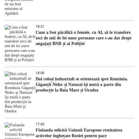
18:21
Cum a fost păcălită o femeie, cu AI, să le transfere
zeci de mii de lei unor persoane care s-au dat drept
angajați BNR și ai Poliției
18:00
Doi coloși industriali se orientează spre România.
Giganții Nidec și Natuzzi își mută o parte din
producție la Baia Mare și Oradea
17:40
Finlanda solicită Uniunii Europene restituirea
activelor înghețate Rusiei pentru pace