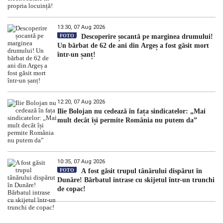
13:30, 07 Aug 2026
FOTO
Descoperire șocantă pe marginea drumului!
Un bărbat de 62 de ani din Argeș a fost găsit mort
într-un șanț!
12:20, 07 Aug 2026
Ilie Bolojan nu cedează în fața sindicatelor: „Mai
mult decât își permite România nu putem da”
10:35, 07 Aug 2026
FOTO
A fost găsit trupul tânărului dispărut în
Dunăre! Bărbatul intrase cu skijetul într-un trunchi
de copac!