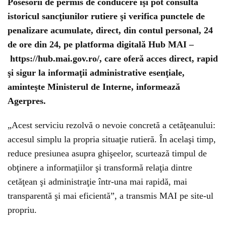
Posesorii de permis de conducere îşi pot consulta
istoricul sancţiunilor rutiere şi verifica punctele de
penalizare acumulate, direct, din contul personal, 24
de ore din 24, pe platforma digitală Hub MAI –
https://hub.mai.gov.ro/
, care oferă acces direct, rapid
şi sigur la informaţii administrative esenţiale,
aminteşte Ministerul de Interne, informează
Agerpres.
„Acest serviciu rezolvă o nevoie concretă a cetăţeanului:
accesul simplu la propria situaţie rutieră. În acelaşi timp,
reduce presiunea asupra ghişeelor, scurtează timpul de
obţinere a informaţiilor şi transformă relaţia dintre
cetăţean şi administraţie într-una mai rapidă, mai
transparentă şi mai eficientă”, a transmis MAI pe site-ul
propriu.