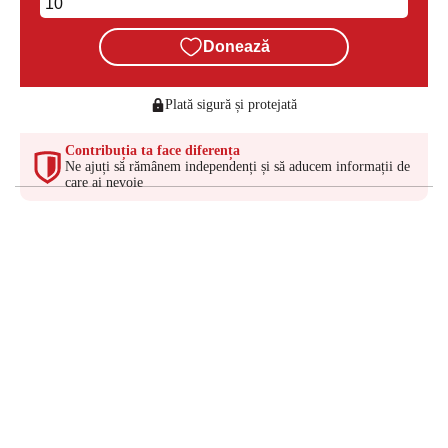
Donează
Plată sigură și protejată
Contribuția ta face diferența
Ne ajuți să rămânem independenți și să aducem informații de
care ai nevoie