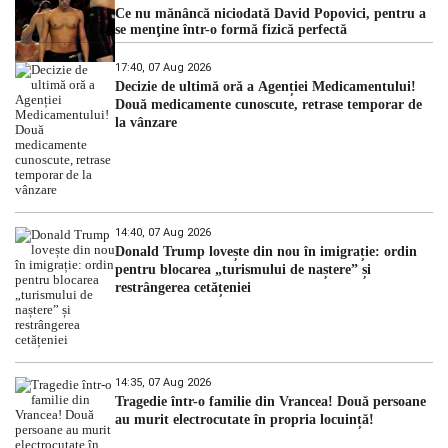
Ce nu mănâncă niciodată David Popovici, pentru a
se menţine într-o formă fizică perfectă
17:40, 07 Aug 2026
Decizie de ultimă oră a Agenției Medicamentului!
Două medicamente cunoscute, retrase temporar de
la vânzare
14:40, 07 Aug 2026
Donald Trump lovește din nou în imigrație: ordin
pentru blocarea „turismului de naștere” și
restrângerea cetățeniei
14:35, 07 Aug 2026
Tragedie într-o familie din Vrancea! Două persoane
au murit electrocutate în propria locuință!