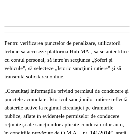
Pentru verificarea punctelor de penalizare, utilizatorii
trebuie să acceseze platforma Hub MAI, să se autentifice
cu contul personal, să intre în secţiunea „Şoferi şi
vehicule”, să selecteze „Istoric sancţiuni rutiere” şi să
transmită solicitarea online.
„Consultaţi informaţiile privind permisul de conducere şi
punctele acumulate. Istoricul sancţiunilor rutiere reflectă
abaterile active la regimul circulaţiei pe drumurile
publice, aflate în evidenţele permiselor de conducere
reţinute şi ale sancţiunilor aplicate conducătorilor auto,
în condiţiile prevăzute de O.M.A.I. nr. 141/2014”, arată