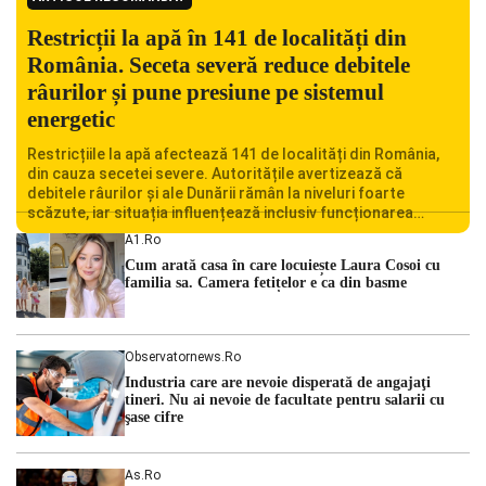
Restricții la apă în 141 de localități din
România. Seceta severă reduce debitele
râurilor și pune presiune pe sistemul
energetic
Restricțiile la apă afectează 141 de localități din România,
din cauza secetei severe. Autoritățile avertizează că
debitele râurilor și ale Dunării rămân la niveluri foarte
scăzute, iar situația influențează inclusiv funcționarea
Centralei Nucleare de la Cernavodă. România se confruntă
A1.ro
cu una dintre cele mai dificile perioade din punct de vedere
Cum arată casa în care locuiește Laura Cosoi cu
hidrologic din ultimii ani. Lipsa […]
familia sa. Camera fetițelor e ca din basme
Observatornews.ro
Industria care are nevoie disperată de angajaţi
tineri. Nu ai nevoie de facultate pentru salarii cu
şase cifre
As.ro