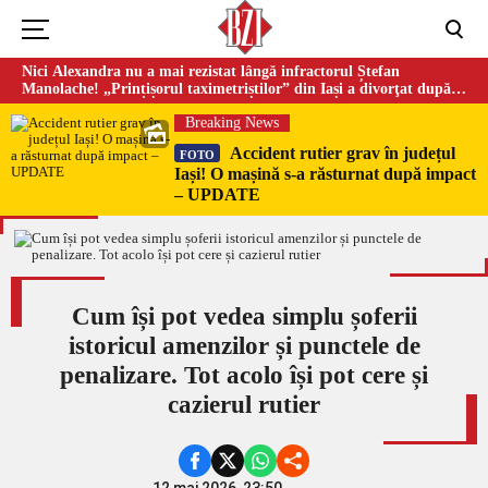
Nici Alexandra nu a mai rezistat lângă infractorul Ștefan
Manolache! „Prințișorul taximetriștilor” din Iași a divorţat după
doi ani de căsnicie
Breaking News
Accident rutier grav în județul
FOTO
Iași! O mașină s-a răsturnat după impact
– UPDATE
Cum își pot vedea simplu șoferii
istoricul amenzilor și punctele de
penalizare. Tot acolo își pot cere și
cazierul rutier