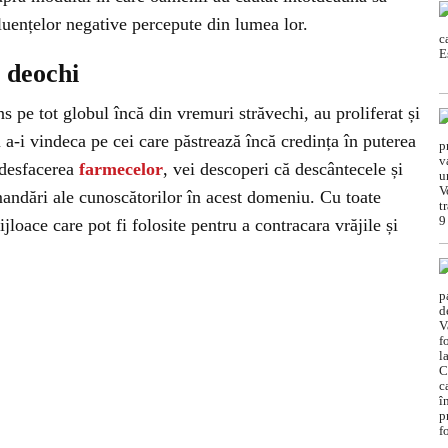
fluențelor negative percepute din lumea lor.
e deochi
s pe tot globul încă din vremuri străvechi, au proliferat și
a-i vindeca pe cei care păstrează încă credința în puterea
u desfacerea
farmecelor
, vei descoperi că descântecele și
andări ale cunoscătorilor în acest domeniu. Cu toate
loace care pot fi folosite pentru a contracara vrăjile și