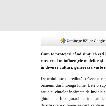
Urmărește BZI pe Google
Cum te protejezi când simți că ești 
care cred în influențele malefice și 
în diverse culturi, generează vaste 
Deochiul este o credință străveche care
oamenii din întreaga lume. Este o supe
sau a cuvintelor încărcate de invidie 
ghinioane. Înconjurată de ritualuri de 
deochi oferă o fereastră captivantă a