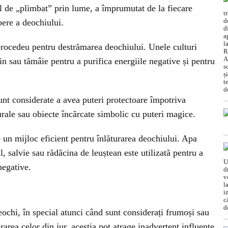
l de „plimbat” prin lume, a împrumutat de la fiecare
pere a deochiului.
rocedeu pentru destrămarea deochiului. Unele culturi
n sau tămâie pentru a purifica energiile negative și pentru
unt considerate a avea puteri protectoare împotriva
urale sau obiecte încărcate simbolic cu puteri magice.
e un mijloc eficient pentru înlăturarea deochiului. Apa
 salvie sau rădăcina de leuștean este utilizată pentru a
negative.
eochi, în special atunci când sunt considerați frumoși sau
irarea celor din jur, aceștia pot atrage inadvertent influențe