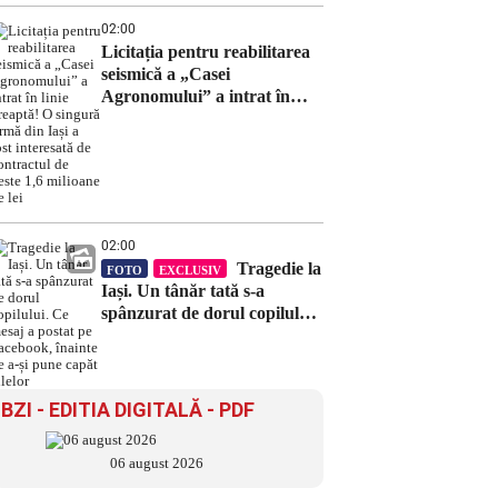
02:00
Licitația pentru reabilitarea
seismică a „Casei
Agronomului” a intrat în
linie dreaptă! O singură
firmă din Iași a fost
interesată de contractul de
peste 1,6 milioane de lei
02:00
Tragedie la
FOTO
EXCLUSIV
Iași. Un tânăr tată s-a
spânzurat de dorul copilului.
Ce mesaj a postat pe
Facebook, înainte de a-și
pune capăt zilelor
BZI - EDITIA DIGITALĂ - PDF
06 august 2026