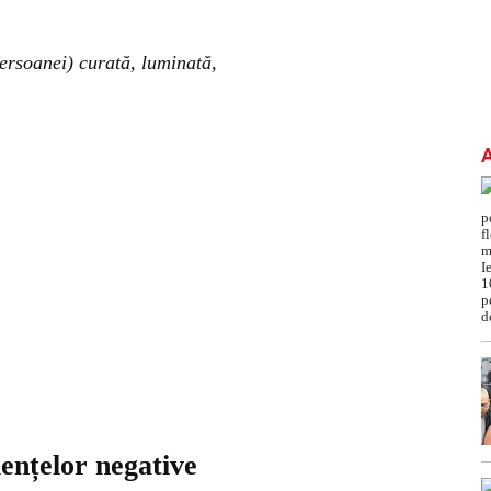
persoanei) curată, luminată,
uențelor negative