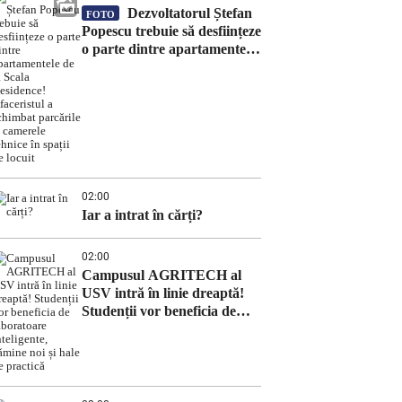
Cristian Lupașcu. Contract
Dezvoltatorul Ștefan
FOTO
semnat în fals, după 5 zile de
Popescu trebuie să desființeze
la accident, de managerul
o parte dintre apartamentele
Daniel Timofte, la Spitalul
de la Scala Residence!
„Sfântul Spiridon”
Afaceristul a schimbat
parcările și camerele tehnice
în spații de locuit
02:00
Iar a intrat în cărți?
02:00
Campusul AGRITECH al
USV intră în linie dreaptă!
Studenții vor beneficia de
laboratoare inteligente,
cămine noi și hale de practică