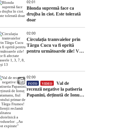
02:01
Blonda supremă face ca
drujba în ciot. Este tolerată
doar
02:00
Circulația tramvaielor prin
Târgu Cucu va fi oprită
pentru următoarele zile! Vor
fi afectate traseele 1, 3, 7, 8, 9
și 13
02:00
Val de
FOTO
VIDEO
recenzii negative la patiseria
Papanini, deținută de Ionuț
Vatamanu, fiul fostului
primar de la Târgu Frumos!
Clienții reclamă calitatea
îndoielnică a produselor:
„Au fost expirate”