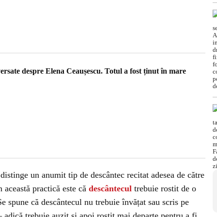
ersate despre Elena Ceaușescu. Totul a fost ținut în mare
 distinge un anumit tip de descântec recitat adesea de către
n această practică este că
descântecul
trebuie rostit de o
Se spune că descântecul nu trebuie învățat sau scris pe
– adică trebuie auzit și apoi rostit mai departe pentru a fi