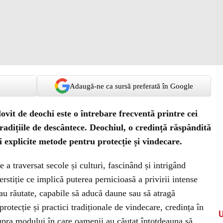
Adaugă-ne ca sursă preferată în Google
lovit de deochi este o întrebare frecventă printre cei
tradițiile de descântece. Deochiul, o credință răspândită
și explicite metode pentru protecție și vindecare.
 a traversat secole și culturi, fascinând și intrigând
rstiție ce implică puterea pernicioasă a privirii intense
sau răutate, capabile să aducă daune sau să atragă
protecție și practici tradiționale de vindecare, credința în
supra modului în care oamenii au căutat întotdeauna să