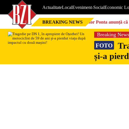
Actualitate
Local
Eveniment-Social
Economic Lo
BREAKING NEWS
Victor Ponta anunță că 
Breaking New
Tra
FOTO
și-a pier