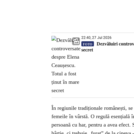
22:40, 27 Jul 2026
Dezvăluiri controv
FOTO
secret
În regiunile tradiționale românești, se
femeile în vârstă. O regulă esențială î
persoană cu har, pentru a avea efect. 
hârtie, ci trebuie „furat” de la cineva 