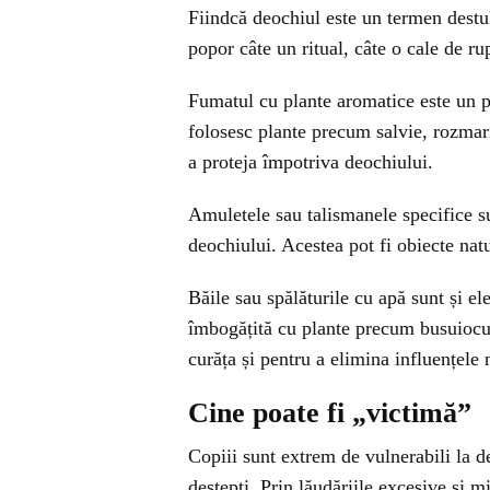
Fiindcă deochiul este un termen destu
popor câte un ritual, câte o cale de ru
Fumatul cu plante aromatice este un p
folosesc plante precum salvie, rozmari
a proteja împotriva deochiului.
Amuletele sau talismanele specifice s
deochiului. Acestea pot fi obiecte nat
Băile sau spălăturile cu apă sunt și el
îmbogățită cu plante precum busuiocul,
curăța și pentru a elimina influențele 
Cine poate fi „victimă”
Copiii sunt extrem de vulnerabili la d
deștepți. Prin lăudăriile excesive și m