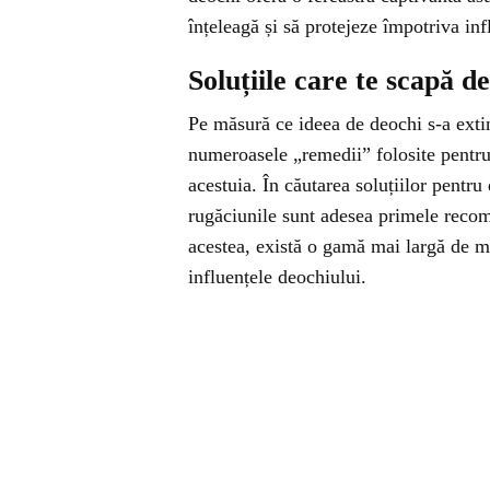
înțeleagă și să protejeze împotriva in
Soluțiile care te scapă d
Pe măsură ce ideea de deochi s-a extin
numeroasele „remedii” folosite pentru 
acestuia. În căutarea soluțiilor pentr
rugăciunile sunt adesea primele recom
acestea, există o gamă mai largă de mij
influențele deochiului.