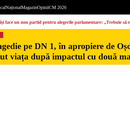
cal
Național
Magazin
Opinii
CM 2026
își face un nou partid pentru alegerile parlamentare: „Trebuie să 
s
gedie pe DN 1, în apropiere de Oșo
dut viața după impactul cu două ma