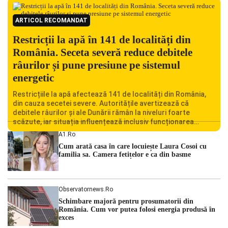
ARTICOL RECOMANDAT
Restricții la apă în 141 de localități din
România. Seceta severă reduce debitele
râurilor și pune presiune pe sistemul
energetic
Restricțiile la apă afectează 141 de localități din România,
din cauza secetei severe. Autoritățile avertizează că
debitele râurilor și ale Dunării rămân la niveluri foarte
scăzute, iar situația influențează inclusiv funcționarea
Centralei Nucleare de la Cernavodă. România se confruntă
A1.ro
cu una dintre cele mai dificile perioade din punct de vedere
Cum arată casa în care locuiește Laura Cosoi cu
hidrologic din ultimii ani. Lipsa […]
familia sa. Camera fetițelor e ca din basme
Observatornews.ro
Schimbare majoră pentru prosumatorii din
România. Cum vor putea folosi energia produsă în
exces