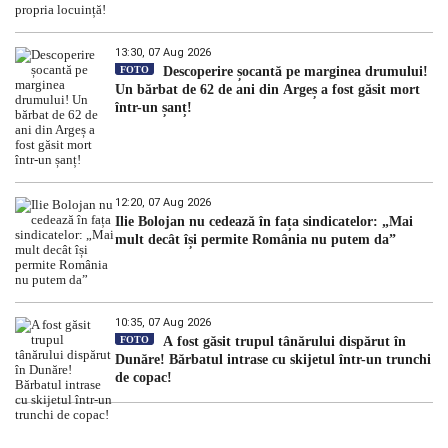
13:30, 07 Aug 2026
FOTO
Descoperire șocantă pe marginea drumului!
Un bărbat de 62 de ani din Argeș a fost găsit mort
într-un șanț!
12:20, 07 Aug 2026
Ilie Bolojan nu cedează în fața sindicatelor: „Mai
mult decât își permite România nu putem da”
10:35, 07 Aug 2026
FOTO
A fost găsit trupul tânărului dispărut în
Dunăre! Bărbatul intrase cu skijetul într-un trunchi
de copac!