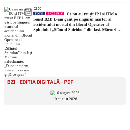
02:00
FOTO
EXCLUSIV
Ce nu au reușit IPJ și ITM a
reușit BZI! L-am găsit pe singurul martor al
accidentului mortal din Blocul Operator al
Spitalului „Sfântul Spiridon” din Iași. Mărturii
halucinante: „După incident, mi-a spus să am grijă
ce spun”
BZI - EDITIA DIGITALĂ - PDF
10 august 2026