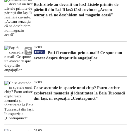
Rechizitele au devenit un lux! Listele primite de
părinții din Iași îi lasă fără cuvinte: „Aveam
senzația că ne deschidem noi magazin acasă”
02:00
FOTO
Poți fi concediat prin e-mail! Ce spune un
avocat despre drepturile angajaților
02:00
Ce se ascunde în spatele unui chip? Patru artiste
explorează memoria și identitatea la Baia Turcească
din Iași, în expoziția „Contrapunct”
02:00