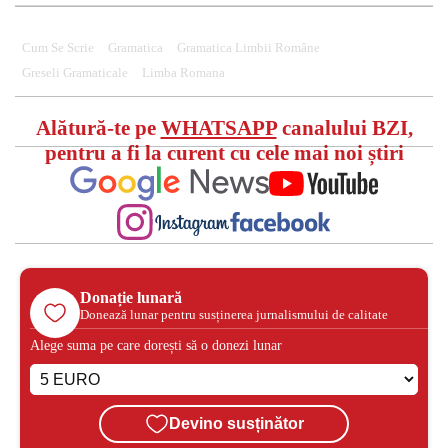
Cum Se Scrie
Gramatica
Gramatica Limbii Române
Greseli Gramaticale
Limba Romana
Alătură-te pe
WHATSAPP
canalului BZI,
pentru a fi la curent cu cele mai noi știri
Donație lunară
Donează lunar pentru susținerea jurnalismului de calitate
Alege suma pe care dorești să o donezi lunar
Devino susținător