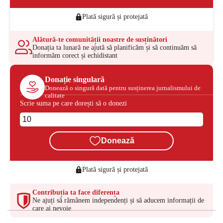
Plată sigură și protejată
Alătură-te comunității noastre de susținători
Donația ta lunară ne ajută să planificăm și să continuăm să
informăm corect și echidistant
Donație singulară
Donează o singură dată pentru susținerea jurnalismului de
calitate
Scrie suma pe care dorești să o donezi
Donează
Plată sigură și protejată
Contribuția ta face diferența
Ne ajuți să rămânem independenți și să aducem informații de
care ai nevoie