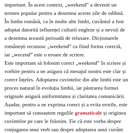
important. În acest context, „weekend” a devenit un
termen popular pentru a desemna aceste zile de odihnă.
În limba română, ca în multe alte limbi, cuvântul a fost
adoptat datorită influenței culturii engleze și a nevoii de
a desemna această perioadă de relaxare. Dicționarele
românești recunosc „weekend” ca fiind forma corectă,
iar „wecend” este o eroare de scriere.
Este important să folosim corect „weekend” în scriere și
vorbire pentru a ne asigura că mesajul nostru este clar și
corect înțeles. Adoptarea cuvintelor din alte limbi este un
proces natural în evoluția limbii, iar păstrarea formei
originale asigură uniformitatea și claritatea comunicării.
Așadar, pentru a ne exprima corect și a evita erorile, este
important să cunoaștem regulile
gramaticale
și originea
cuvintelor pe care le folosim. Fie că este vorba despre
conjugarea unui verb sau despre adoptarea unui cuvânt