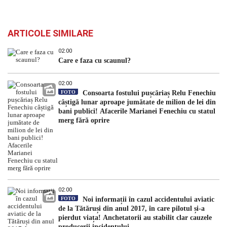
ARTICOLE SIMILARE
02:00
Care e faza cu scaunul?
02:00
FOTO
Consoarta fostului pușcăriaș Relu Fenechiu
câștigă lunar aproape jumătate de milion de lei din
bani publici! Afacerile Marianei Fenechiu cu statul
merg fără oprire
02:00
FOTO
Noi informații în cazul accidentului aviatic
de la Tătăruși din anul 2017, în care pilotul și-a
pierdut viața! Anchetatorii au stabilit clar cauzele
producerii incidentului