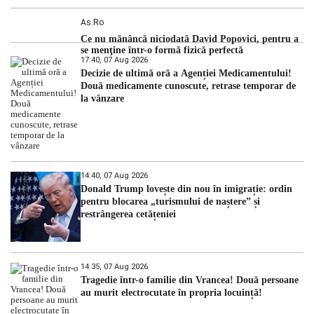
As.ro
Ce nu mănâncă niciodată David Popovici, pentru a
se menţine într-o formă fizică perfectă
17:40, 07 Aug 2026
Decizie de ultimă oră a Agenției Medicamentului!
Două medicamente cunoscute, retrase temporar de
la vânzare
14:40, 07 Aug 2026
Donald Trump lovește din nou în imigrație: ordin
pentru blocarea „turismului de naștere” și
restrângerea cetățeniei
14:35, 07 Aug 2026
Tragedie într-o familie din Vrancea! Două persoane
au murit electrocutate în propria locuință!