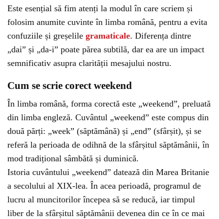
Este esențial să fim atenți la modul în care scriem și
folosim anumite cuvinte în limba română, pentru a evita
confuziile și greșelile
gramaticale
. Diferența dintre
„dai” și „da-i” poate părea subtilă, dar ea are un impact
semnificativ asupra clarității mesajului nostru.
Cum se scrie corect weekend
În limba română, forma corectă este „weekend”, preluată
din limba engleză. Cuvântul „weekend” este compus din
două părți: „week” (săptămână) și „end” (sfârșit), și se
referă la perioada de odihnă de la sfârșitul săptămânii, în
mod tradițional sâmbătă și duminică.
Istoria cuvântului „weekend” datează din Marea Britanie
a secolului al XIX-lea. În acea perioadă, programul de
lucru al muncitorilor începea să se reducă, iar timpul
liber de la sfârșitul săptămânii devenea din ce în ce mai