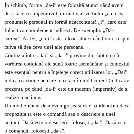
În schimb, forma „da-i” este folosită atunci când avem
de-a face cu imperativul afirmativ al verbului „a da” și
pronumele personal în formă neaccentuată „i”, care este
folosit ca complement indirect. De exemplu: „Dă-i
cartea”. Astfel, „da-i” este folosit atunci când vrei să spui
cuiva să dea ceva unei alte persoane.
Confuzia între „dai” și „da-i” provine din faptul că în
vorbirea cotidiană ele sună foarte asemănător și contextul
este esențial pentru a înțelege corect utilizarea lor. „Dai”
indică o acțiune pe care tu o faci în mod curent (indicativ
prezent), pe când „da-i” este un îndemn (imperativ) de a
realiza o acțiune.
Un mod eficient de a evita greșeala este să identifici dacă
propoziția ta este o comandă sau o descriere a unei
acțiuni. Dacă este o descriere, folosești „dai”. Dacă este
o comandă, folosești „da-i”.