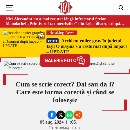
Nici Alexandra nu a mai rezistat lângă infractorul Ștefan
Manolache! „Prințișorul taximetriștilor” din Iași a divorţat după
doi ani de căsnicie
Breaking News
Accident rutier grav în județul
FOTO
Iași! O mașină s-a răsturnat după impact
– UPDATE
GALERIE FOTO
5
Cum se scrie corect? Dai sau da-i?
Care este forma corectă și când se
folosește
05 aug. 2024, 11:05,
în
INFORMAȚII UTILE