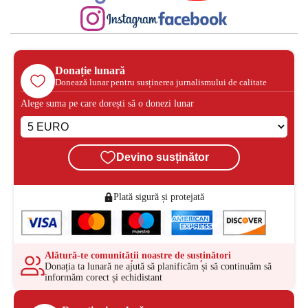
Donație lunară
Donează lunar pentru susținerea jurnalismului de calitate
Alege suma pe care dorești să o donezi lunar
Devino susținător
Plată sigură și protejată
Alătură-te comunității noastre de susținători
Donația ta lunară ne ajută să planificăm și să continuăm să
informăm corect și echidistant