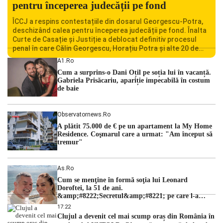
pentru începerea judecății pe fond
ÎCCJ a respins contestațiile din dosarul Georgescu-Potra,
deschizând calea pentru începerea judecății pe fond. Înalta
Curte de Casație și Justiție a deblocat definitiv procesul
penal în care Călin Georgescu, Horațiu Potra și alte 20 de
persoane sunt acuzați de acțiuni îndreptate împotriva
A1.ro
ordinii constituționale. În ședința din camera preliminară,
Cum a surprins-o Dani Oțil pe soția lui în vacanță.
judecătorii de la instanța supremă au […]
Gabriela Prisăcariu, apariție impecabilă în costum
de baie
Observatornews.ro
A plătit 75.000 de € pe un apartament la My Home
Residence. Coşmarul care a urmat: "Am început să
tremur"
As.ro
Cum se menţine în formă soţia lui Leonard
Doroftei, la 51 de ani.
&amp;#8222;Secretul&amp;#8221; pe care l-a
dezvăluit
17:22
Clujul a devenit cel mai scump oraș din România în