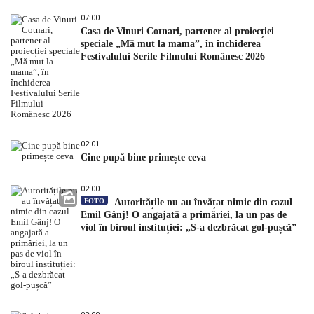
07:00
Casa de Vinuri Cotnari, partener al proiecției
speciale „Mă mut la mama”, în închiderea
Festivalului Serile Filmului Românesc 2026
02:01
Cine pupă bine primește ceva
02:00
FOTO
Autoritățile nu au învățat nimic din cazul
Emil Gânj! O angajată a primăriei, la un pas de
viol în biroul instituției: „S-a dezbrăcat gol-pușcă”