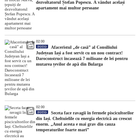
dezvoltatorul Ștefan Popescu. A vândut același
apartament mai multor persoane
02:00
FOTO
Afaceristul „de casă” al Consiliului
Județean Iași a fost servit cu un nou contract!
Daroconstruct încasează 7 milioane de lei pentru
mutarea țevilor de apă din Bularga
02:00
FOTO
Seceta face ravagii în fermele piscicultorilor
din Iași. Cheltuielile cu energia electrică au crescut
enorm. „Anul acesta e mai grav din cauza
temperaturilor foarte mari”