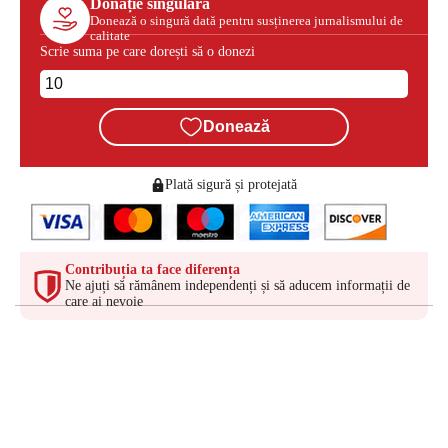
Donație singulară
Donează o singură dată pentru susținerea jurnalismului de
calitate
Scrie suma pe care dorești să o donezi
Donează
Plată sigură și protejată
Contribuția ta face diferența
Ne ajuți să rămânem independenți și să aducem informații de
care ai nevoie