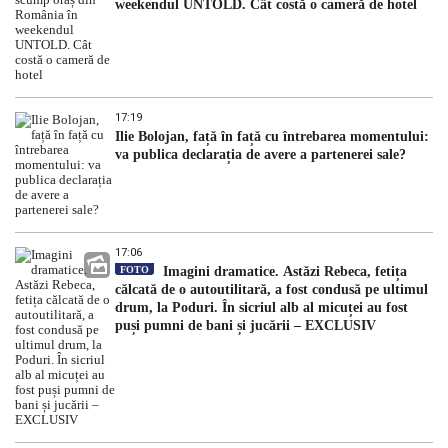
weekendul UNTOLD. Cât costă o cameră de hotel
17:19
Ilie Bolojan, față în față cu întrebarea momentului:
va publica declarația de avere a partenerei sale?
17:06
FOTO
Imagini dramatice. Astăzi Rebeca, fetița
călcată de o autoutilitară, a fost condusă pe ultimul
drum, la Poduri. În sicriul alb al micuței au fost
puși pumni de bani și jucării – EXCLUSIV