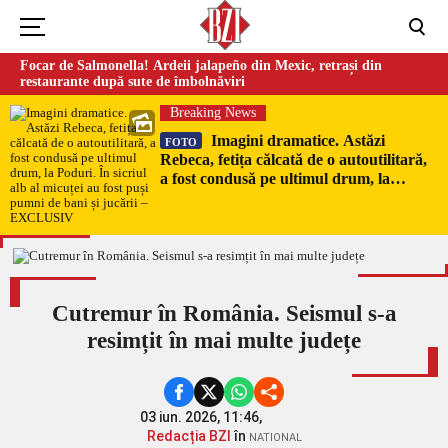
Focar de Salmonella! Ardeii jalapeño din Mexic, retrași din
restaurante după sute de îmbolnăviri
Breaking News
Imagini dramatice. Astăzi
FOTO
Rebeca, fetița călcată de o autoutilitară,
a fost condusă pe ultimul drum, la
Poduri. În sicriul alb al micuței au fost
puși pumni de bani și jucării –
EXCLUSIV
Cutremur în România. Seismul s-a
resimțit în mai multe județe
03 iun. 2026, 11:46,
Redacția BZI
în
NATIONAL