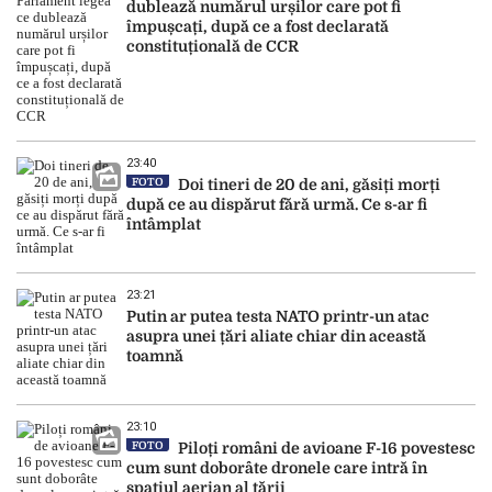
dublează numărul urșilor care pot fi
împușcați, după ce a fost declarată
constituțională de CCR
23:40
FOTO
Doi tineri de 20 de ani, găsiți morți
după ce au dispărut fără urmă. Ce s-ar fi
întâmplat
23:21
Putin ar putea testa NATO printr-un atac
asupra unei țări aliate chiar din această
toamnă
23:10
FOTO
Piloți români de avioane F-16 povestesc
cum sunt doborâte dronele care intră în
spațiul aerian al țării