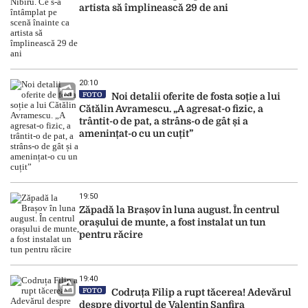
artista să împlinească 29 de ani
20:10
FOTO
Noi detalii oferite de fosta soție a lui
Cătălin Avramescu. „A agresat-o fizic, a
trântit-o de pat, a strâns-o de gât și a
amenințat-o cu un cuțit”
19:50
Zăpadă la Brașov în luna august. În centrul
orașului de munte, a fost instalat un tun
pentru răcire
19:40
FOTO
Codruța Filip a rupt tăcerea! Adevărul
despre divorțul de Valentin Sanfira