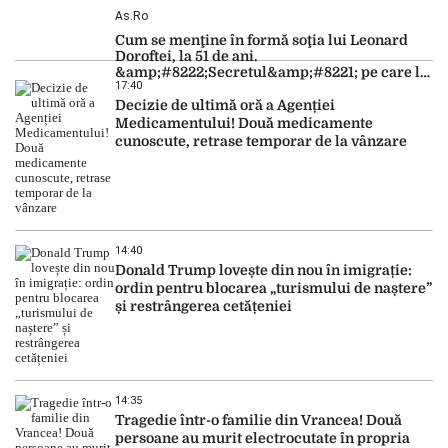
As.ro
Cum se menţine în formă soţia lui Leonard
Doroftei, la 51 de ani.
&amp;#8222;Secretul&amp;#8221; pe care l-a
17:40
dezvăluit
Decizie de ultimă oră a Agenției
Medicamentului! Două medicamente
cunoscute, retrase temporar de la vânzare
14:40
Donald Trump lovește din nou în imigrație:
ordin pentru blocarea „turismului de naștere”
și restrângerea cetățeniei
14:35
Tragedie într-o familie din Vrancea! Două
persoane au murit electrocutate în propria