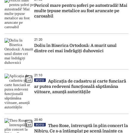
Pericol mare pentru șoferi pe autostradă! Mai
multe țepuse metalice au fost aruncate pe
carosabil
21:20
Doliu în Biserica Ortodoxă: A murit unul
dintre cei mai îndrăgiți duhovnici
21:10
FOTO
Aplicația de cadastru și carte funciară
ar putea redeveni funcțională săptămâna
viitoare, anunță autoritățile
20:40
FOTO
Theo Rose, întreruptă în plin concert la
Nibiru. Ce s-a întâmplat pe scenă înainte ca