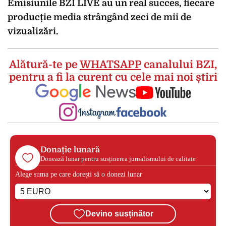
Emisiunile BZI LIVE au un real succes, fiecare
producție media strângând zeci de mii de
vizualizări.
Alătură-te pe
WHATSAPP
canalului BZI,
pentru a fi la curent cu cele mai noi știri
Donație lunară
Donează lunar pentru susținerea jurnalismului de calitate
Alege suma pe care dorești să o donezi lunar
Devino susținător