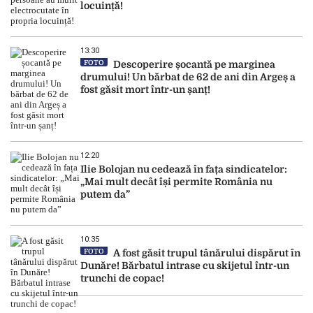
locuință!
13:30
FOTO
Descoperire șocantă pe marginea
drumului! Un bărbat de 62 de ani din Argeș a
fost găsit mort într-un șanț!
12:20
Ilie Bolojan nu cedează în fața sindicatelor:
„Mai mult decât își permite România nu
putem da”
10:35
FOTO
A fost găsit trupul tânărului dispărut în
Dunăre! Bărbatul intrase cu skijetul într-un
trunchi de copac!