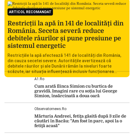
ARTICOL RECOMANDAT
Restricții la apă în 141 de localități din
România. Seceta severă reduce
debitele râurilor și pune presiune pe
sistemul energetic
Restricțiile la apă afectează 141 de localități din România,
din cauza secetei severe. Autoritățile avertizează că
debitele râurilor și ale Dunării rămân la niveluri foarte
scăzute, iar situația influențează inclusiv funcționarea
Centralei Nucleare de la Cernavodă. România se confruntă
A1.ro
cu una dintre cele mai dificile perioade din punct de vedere
Cum arată Ilinca Simion cu burtica de
hidrologic din ultimii ani. Lipsa […]
gravidă. Imagini rare cu soția lui George
Simion, însărcinată a doua oară
Observatornews.ro
Mărturia Andreei, fetiţa găsită după 3 zile de
căutări în Bacău: "Am fost în parc, apoi la o
fetiţă acasă"