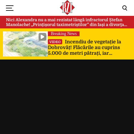
Nici Alexandra nu a mai rezistat lângă infractorul Ștefan
Manolache! „Prințișorul taximetriștilor” din Iași a divorţat
după doi ani de căsnicie
Breaking News
Incendiu de vegetație la
VIDEO
Dobrovăț! Flăcările au cuprins
5.000 de metri pătrați, iar
pompierii au intervenit de urgență