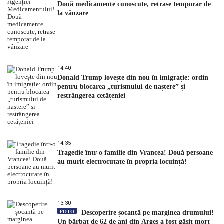
Două medicamente cunoscute, retrase temporar de
la vânzare
14:40
Donald Trump lovește din nou în imigrație: ordin
pentru blocarea „turismului de naștere” și
restrângerea cetățeniei
14:35
Tragedie într-o familie din Vrancea! Două persoane
au murit electrocutate în propria locuință!
13:30
FOTO
Descoperire șocantă pe marginea drumului!
Un bărbat de 62 de ani din Argeș a fost găsit mort