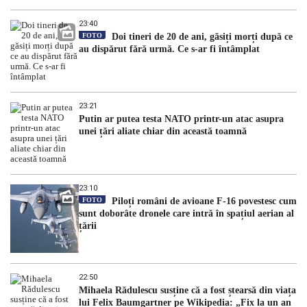
23:40
FOTO
Doi tineri de 20 de ani, găsiți morți după ce
au dispărut fără urmă. Ce s-ar fi întâmplat
23:21
Putin ar putea testa NATO printr-un atac asupra
unei țări aliate chiar din această toamnă
23:10
FOTO
Piloți români de avioane F-16 povestesc cum
sunt doborâte dronele care intră în spațiul aerian al
țării
22:50
Mihaela Rădulescu susține că a fost ștearsă din viața
lui Felix Baumgartner pe Wikipedia: „Fix la un an