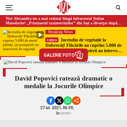
Nici Alexandra nu a mai rezistat lângă infractorul Ștefan
Manolache! „Prințișorul taximetriștilor” din Iași a divorţat după
doi ani de căsnicie
Breaking News
Incendiu de vegetație la
VIDEO
Dobrovăț! Flăcările au cuprins 5.000 de
metri pătrați, iar pompierii au intervenit
GALERIE FOTO
de urgență
6
David Popovici ratează dramatic o
medalie la Jocurile Olimpice
27 iul. 2021, 06:59,
în
SPORT