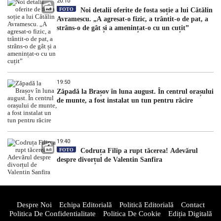
20:10
FOTO
Noi detalii oferite de fosta soție a lui Cătălin
Avramescu. „A agresat-o fizic, a trântit-o de pat, a
strâns-o de gât și a amenințat-o cu un cuțit”
19:50
Zăpadă la Brașov în luna august. În centrul orașului
de munte, a fost instalat un tun pentru răcire
19:40
FOTO
Codruța Filip a rupt tăcerea! Adevărul
despre divorțul de Valentin Sanfira
Despre Noi
Echipa Editorială
Politică Editorială
Contact
Politica De Confidentialitate
Politica De Cookie
Ediția Digitală