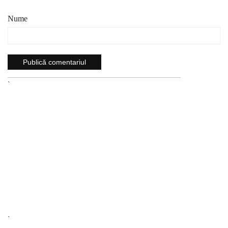
Nume
`
`