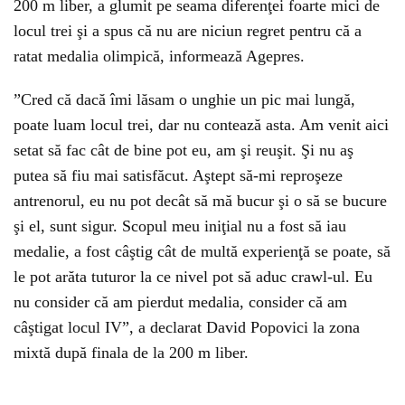
200 m liber, a glumit pe seama diferenţei foarte mici de
locul trei şi a spus că nu are niciun regret pentru că a
ratat medalia olimpică, informează Agepres.
”Cred că dacă îmi lăsam o unghie un pic mai lungă,
poate luam locul trei, dar nu contează asta. Am venit aici
setat să fac cât de bine pot eu, am şi reuşit. Şi nu aş
putea să fiu mai satisfăcut. Aştept să-mi reproşeze
antrenorul, eu nu pot decât să mă bucur şi o să se bucure
şi el, sunt sigur. Scopul meu iniţial nu a fost să iau
medalie, a fost câştig cât de multă experienţă se poate, să
le pot arăta tuturor la ce nivel pot să aduc crawl-ul. Eu
nu consider că am pierdut medalia, consider că am
câştigat locul IV”, a declarat David Popovici la zona
mixtă după finala de la 200 m liber.