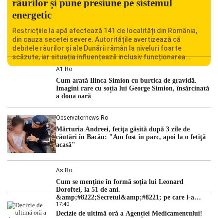
râurilor și pune presiune pe sistemul
energetic
Restricțiile la apă afectează 141 de localități din România,
din cauza secetei severe. Autoritățile avertizează că
debitele râurilor și ale Dunării rămân la niveluri foarte
scăzute, iar situația influențează inclusiv funcționarea
Centralei Nucleare de la Cernavodă. România se confruntă
A1.ro
cu una dintre cele mai dificile perioade din punct de vedere
Cum arată Ilinca Simion cu burtica de gravidă.
hidrologic din ultimii ani. Lipsa […]
Imagini rare cu soția lui George Simion, însărcinată
a doua oară
Observatornews.ro
Mărturia Andreei, fetiţa găsită după 3 zile de
căutări în Bacău: "Am fost în parc, apoi la o fetiţă
acasă"
As.ro
Cum se menţine în formă soţia lui Leonard
Doroftei, la 51 de ani.
&amp;#8222;Secretul&amp;#8221; pe care l-a
17:40
dezvăluit
Decizie de ultimă oră a Agenției Medicamentului!