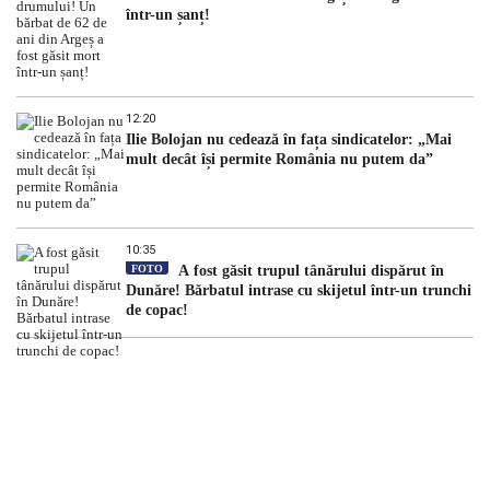
într-un șanț!
12:20
Ilie Bolojan nu cedează în fața sindicatelor: „Mai
mult decât își permite România nu putem da”
10:35
FOTO
A fost găsit trupul tânărului dispărut în
Dunăre! Bărbatul intrase cu skijetul într-un trunchi
de copac!