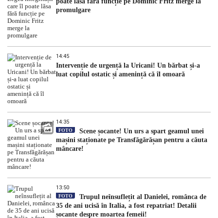
poate lăsa fără funcție pe Dominic Fritz merge la
promulgare
14:45
Intervenție de urgență la Uricani! Un bărbat și-a
luat copilul ostatic și amenință că îl omoară
14:35
FOTO
Scene șocante! Un urs a spart geamul unei
mașini staționate pe Transfăgărășan pentru a căuta
mâncare!
13:50
FOTO
Trupul neînsuflețit al Danielei, românca de
35 de ani ucisă în Italia, a fost repatriat! Detalii
șocante despre moartea femeii!