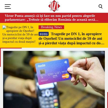
Victor Ponta anunță că își face un nou partid pentru alegerile
parlamentare: „Trebuie să eliberăm România de această sectă
globalistă”
Breaking News
Tragedie pe DN 1, în apropiere
FOTO
de Oșorhei! Un motociclist de 59 de ani
și-a pierdut viața după impactul cu două
mașini!