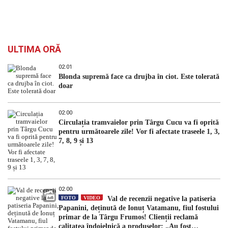
ULTIMA ORĂ
02:01
Blonda supremă face ca drujba în ciot. Este tolerată
doar
02:00
Circulația tramvaielor prin Târgu Cucu va fi oprită
pentru următoarele zile! Vor fi afectate traseele 1, 3,
7, 8, 9 și 13
02:00
FOTO
VIDEO
Val de recenzii negative la patiseria
Papanini, deținută de Ionuț Vatamanu, fiul fostului
primar de la Târgu Frumos! Clienții reclamă
calitatea îndoielnică a produselor: „Au fost