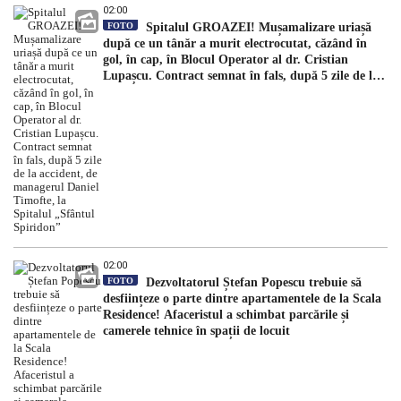
02:00
FOTO
Spitalul GROAZEI! Mușamalizare uriașă
după ce un tânăr a murit electrocutat, căzând în
gol, în cap, în Blocul Operator al dr. Cristian
Lupașcu. Contract semnat în fals, după 5 zile de la
accident, de managerul Daniel Timofte, la Spitalul
„Sfântul Spiridon”
02:00
FOTO
Dezvoltatorul Ștefan Popescu trebuie să
desființeze o parte dintre apartamentele de la Scala
Residence! Afaceristul a schimbat parcările și
camerele tehnice în spații de locuit