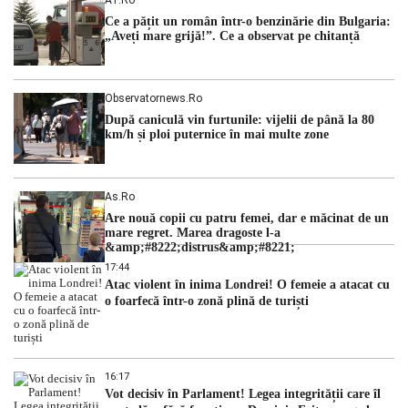
guvern tehnocrat și despre posibilitatea a două cabinete
Ce a pățit un român într-o benzinărie din Bulgaria:
succesive. Nicușor Dan analizează noi variante de premier
„Aveți mare grijă!”. Ce a observat pe chitanță
România traversează […]
Observatornews.ro
După caniculă vin furtunile: vijelii de până la 80
km/h și ploi puternice în mai multe zone
As.ro
Are nouă copii cu patru femei, dar e măcinat de un
mare regret. Marea dragoste l-a
&amp;#8222;distrus&amp;#8221;
17:44
Atac violent în inima Londrei! O femeie a atacat cu
o foarfecă într-o zonă plină de turiști
16:17
Vot decisiv în Parlament! Legea integrității care îl