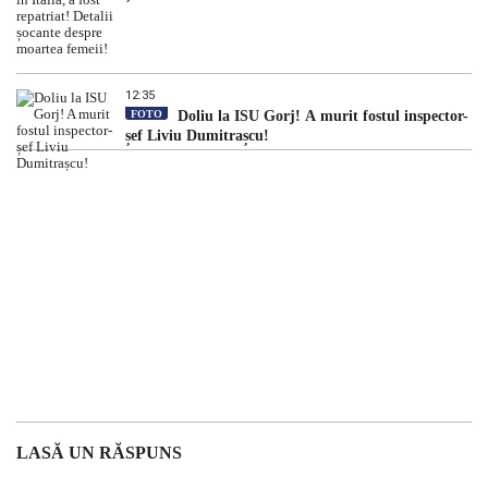
12:35
FOTO
Doliu la ISU Gorj! A murit fostul inspector-
șef Liviu Dumitrașcu!
LASĂ UN RĂSPUNS