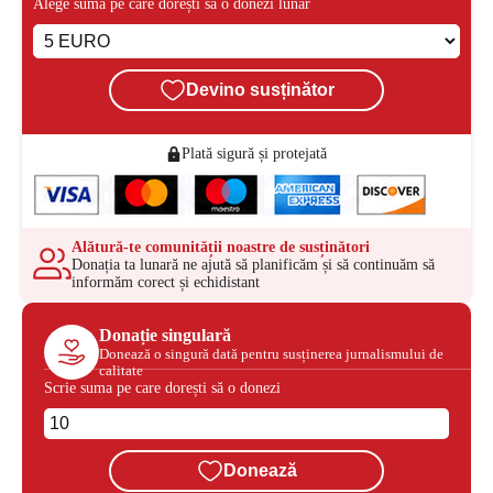
Alege suma pe care dorești să o donezi lunar
Devino susținător
Plată sigură și protejată
Alătură-te comunității noastre de susținători
Donația ta lunară ne ajută să planificăm și să continuăm să
informăm corect și echidistant
Donație singulară
Donează o singură dată pentru susținerea jurnalismului de
calitate
Scrie suma pe care dorești să o donezi
Donează