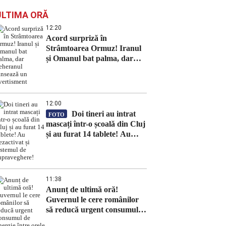
ULTIMA ORĂ
12:20
Acord surpriză în
Strâmtoarea Ormuz! Iranul
și Omanul bat palma, dar
Teheranul lansează un
avertisment
12:00
Doi tineri au intrat
FOTO
mascați într-o școală din Cluj
și au furat 14 tablete! Au
dezactivat și sistemul de
supraveghere!
11:38
Anunț de ultimă oră!
Guvernul le cere românilor
să reducă urgent consumul
de energie între orele 19:00 și