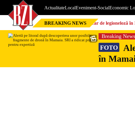
Actualitate
Local
Eveniment-Social
Economic Lo
BREAKING NEWS
Focar de legioneloză în 
Breaking New
Ale
FOTO
în Mamaia