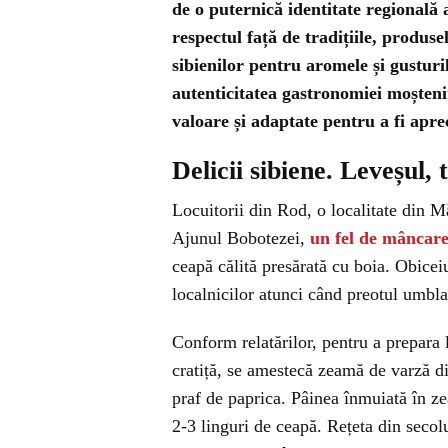
de o puternică identitate regională 
respectul față de tradițiile, produse
sibienilor pentru aromele și gusturi
autenticitatea gastronomiei moștenite
valoare și adaptate pentru a fi apre
Delicii sibiene. Leveșul,
Locuitorii din Rod, o localitate din M
Ajunul Bobotezei,
un fel de mâncar
ceapă călită presărată cu boia. Obicei
localnicilor atunci când preotul umbla
Conform relatărilor, pentru a prepara l
cratiță, se amestecă zeamă de varză dil
praf de paprica. Pâinea înmuiată în z
2-3 linguri de ceapă. Rețeta din seco