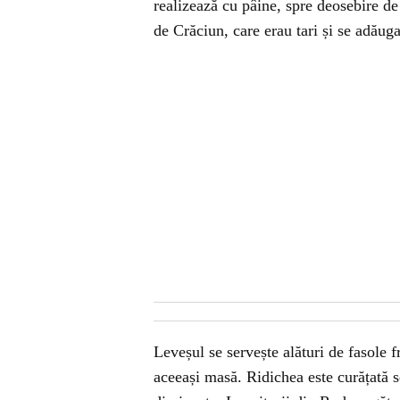
realizează cu pâine, spre deosebire de
de Crăciun, care erau tari și se adăug
Leveșul se servește alături de fasole fr
aceeași masă. Ridichea este curățată se