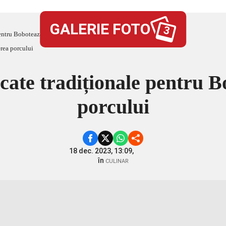
GALERIE FOTO
3
entru Bobotează și tăierea porcului
ucate tradiționale pentru B
porcului
18 dec. 2023, 13:09,
în
CULINAR