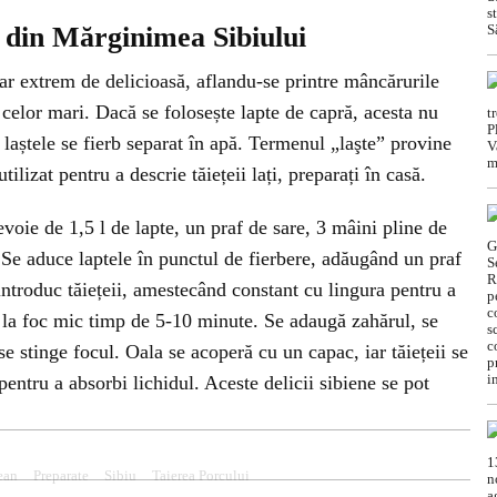
t din Mărginimea Sibiului
dar extrem de delicioasă, aflandu-se printre mâncărurile
le celor mari. Dacă se folosește lapte de capră, acesta nu
r laștele se fierb separat în apă. Termenul „laşte” provine
ilizat pentru a descrie tăiețeii lați, preparați în casă.
evoie de 1,5 l de lapte, un praf de sare, 3 mâini pline de
r. Se aduce laptele în punctul de fierbere, adăugând un praf
 introduc tăiețeii, amestecând constant cu lingura pentru a
rb la foc mic timp de 5-10 minute. Se adaugă zahărul, se
e stinge focul. Oala se acoperă cu un capac, iar tăiețeii se
entru a absorbi lichidul. Aceste delicii sibiene se pot
ean
Preparate
Sibiu
Taierea Porcului