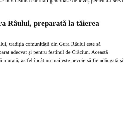
c întotdeauna cantități generoase de leveș pentru a-l servi
a Râului, preparată la tăierea
lui, tradiția comunității din Gura Râului este să
arat adecvat și pentru festinul de Crăciun. Această
murată, astfel încât nu mai este nevoie să fie adăugată și