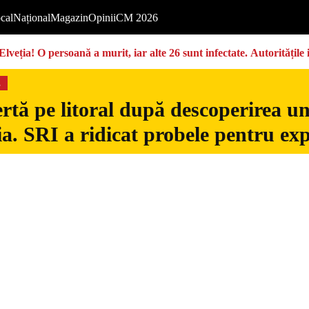
cal
Național
Magazin
Opinii
CM 2026
Elveția! O persoană a murit, iar alte 26 sunt infectate. Autoritățil
s
rtă pe litoral după descoperirea u
. SRI a ridicat probele pentru exp