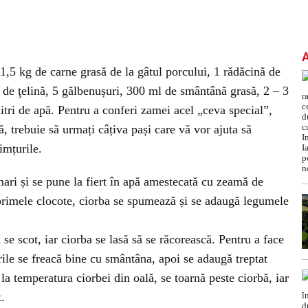
 1,5 kg de carne grasă de la gâtul porcului, 1 rădăcină de
 de ţelină, 5 gălbenușuri, 300 ml de smântână grasă, 2 – 3
itri de apă. Pentru a conferi zamei acel „ceva special”,
 trebuie să urmați câțiva pași care vă vor ajuta să
imțurile.
ari și se pune la fiert în apă amestecată cu zeamă de
 primele clocote, ciorba se spumează și se adaugă legumele
se scot, iar ciorba se lasă să se răcorească. Pentru a face
rile se freacă bine cu smântâna, apoi se adaugă treptat
a temperatura ciorbei din oală, se toarnă peste ciorbă, iar
.