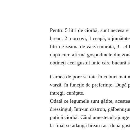
Pentru 5 litri de ciorbă, sunt necesare
hrean, 2 morcovi, 1 ceapă, o jumătate
litri de zeamă de varză murată, 3 – 4 l
după cum afirmă gospodinele din zonă,
obțineți acel gustul unic care bucură s
Carnea de porc se taie în cuburi mai m
varză, în funcție de preferințe. După
întregi, curățate.
Odată ce legumele sunt gătite, acestea 
dressingul, într-un castron, gălbenușu
puțină ciorbă. Când amestecul ajunge l
la final se adaugă hrean ras, după gust