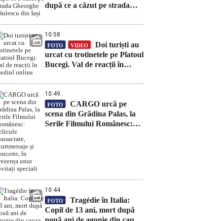
după ce a căzut pe strada
Gheorghe Săulescu din Iași
10:58
Doi turiști au
FOTO
VIDEO
urcat cu trotinetele pe Platoul
Bucegi. Val de reacții în
mediul online
10:49
CARGO urcă pe
FOTO
scena din Grădina Palas, la
Serile Filmului Românesc:
pelicule consacrate,
scurtmetraje și concerte, în
prezența unor invitați speciali
10:44
Tragédie în Italia:
FOTO
Copil de 13 ani, mort după
nouă ani de agonie din cauza