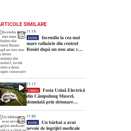
ARTICOLE SIMILARE
11:19
Incendiu la cea mai
FOTO
mare rafinărie din centrul
Rusiei după un nou atac cu
drone. Instalația din
Iaroslavl, lovită pentru a
doua noapte consecutiv
11:17
Fosta Uzină Electrică
VIDEO
din Câmpulung Muscel,
demolată prin detonare
controlată. O clădire cu
aproape un secol de istorie a
11:00
dispărut în câteva secunde
Un bărbat a avut
FOTO
nevoie de îngrijiri medicale