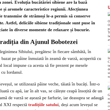
a zonei. Evoluția bucătăriei sibiene are la bază
le și aromele caracteristice regiunii. Afecțiunea
le transmise de strămoși le-a permis să conserve
. Astfel, deliciile sibiene tradiționale sunt puse în
ciate în diverse momente de relaxare și bucurie.
 tradiția din Ajunul Bobotezei
ărginimea Sibiului, pregătesc în fiecare sâmbătă, în
e
bazat pe pâine înmuiată în zeamă de varză, acoperită cu
ul local impune ca acesta să fie prezent pe mesele
 cu Iordanul.
eveșul, se utilizează pâine veche, tăiată în bucăți. Într-o
uată cu apă, iar în alt vas, se călește ceapă însoțită de un
eamă de varză se așează pe farfurie, iar deasupra se adaugă
lul XXI respectă
tradițiile satului
, deși acum leveșul se