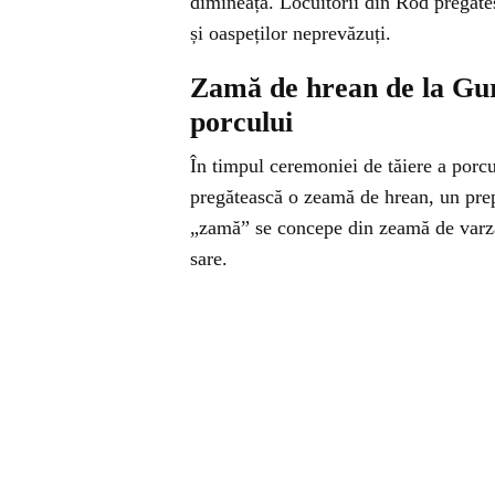
dimineața. Locuitorii din Rod pregătes
și oaspeților neprevăzuți.
Zamă de hrean de la Gur
porcului
În timpul ceremoniei de tăiere a porcu
pregătească o zeamă de hrean, un prep
„zamă” se concepe din zeamă de varză 
sare.