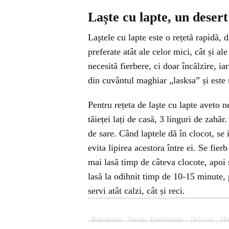
Laște cu lapte, un deser
Laştele cu lapte este o rețetă rapidă, 
preferate atât ale celor mici, cât și a
necesită fierbere, ci doar încălzire, ia
din cuvântul maghiar „lasksa” și este ut
Pentru rețeta de laşte cu lapte aveto n
tăieței lați de casă, 3 linguri de zahă
de sare. Când laptele dă în clocot, se
evita lipirea acestora între ei. Se fie
mai lasă timp de câteva clocote, apoi s
lasă la odihnit timp de 10-15 minute, p
servi atât calzi, cât și reci.
Boboteaza
Bucate Traditionale
Delicios
Hr