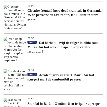
10:25
Ciocnire frontală între două tramvaie în Germania!
25 de persoane au fost rănite, iar 10 sunt în stare
gravă!
09:50
FOTO
Doi bărbați, loviți de fulger în albia râului
Mureș! Au fost scoși din apă în stop cardio-
respirator!
08:35
FOTO
Accident grav cu trei TIR-uri! Au fost
scurgeri mari de combustibil pe șosea!
08:13
Scandal în Bacău! O mămică cu fetița de aproape