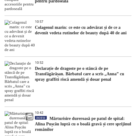
pentru pardoseală
10:57
Colagenul marin: ce este cu adevărat și de ce a
devenit vedeta rutinelor de beauty după 40 de ani
10:52
Declarație de dragoste pe o stâncă de pe
Transfăgărășan. Bărbatul care a scris „Anna” cu
spray graffiti riscă amendă și dosar penal
10:42
FOTO
Mărturisire dureroasă pe patul de spital:
Alina Pușcău luptă cu o boală gravă și cere sprijinul
românilor