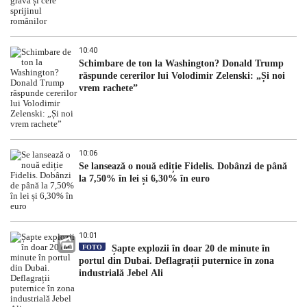
10:40
Schimbare de ton la Washington? Donald Trump
răspunde cererilor lui Volodimir Zelenski: „Și noi
vrem rachete”
10:06
Se lansează o nouă ediție Fidelis. Dobânzi de până
la 7,50% în lei și 6,30% în euro
10:01
FOTO
Șapte explozii în doar 20 de minute în
portul din Dubai. Deflagrații puternice în zona
industrială Jebel Ali