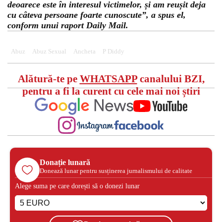
deoarece este în interesul victimelor, și am reușit deja
cu câteva persoane foarte cunoscute”, a spus el,
conform unui raport Daily Mail.
Abuz
Abuz Sexual
Ancheta
P Diddy
Alătură-te pe
WHATSAPP
canalului BZI,
pentru a fi la curent cu cele mai noi știri
Donație lunară
Donează lunar pentru susținerea jurnalismului de calitate
Alege suma pe care dorești să o donezi lunar