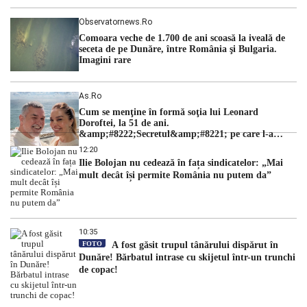
Observatornews.ro
Comoara veche de 1.700 de ani scoasă la iveală de
seceta de pe Dunăre, între România şi Bulgaria.
Imagini rare
As.ro
Cum se menţine în formă soţia lui Leonard
Doroftei, la 51 de ani.
&amp;#8222;Secretul&amp;#8221; pe care l-a
dezvăluit
12:20
Ilie Bolojan nu cedează în fața sindicatelor: „Mai
mult decât își permite România nu putem da”
10:35
FOTO
A fost găsit trupul tânărului dispărut în
Dunăre! Bărbatul intrase cu skijetul într-un trunchi
de copac!