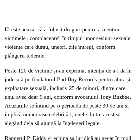
El este acuzat că a folosit droguri pentru a menține
victimele „complacente” în timpul unor sesiuni sexuale
violente care durau, uneori, zile întregi, conform
plângerii federale.
Peste 120 de victime și-au exprimat intenția de a-l da în
judecată pe fondatorul Bad Boy Records pentru abuz și
exploatare sexuală, inclusiv 25 de minori, dintre care
unul avea doar 9 ani, conform avocatului Tony Buzbee.
Acuzațiile se întind pe o perioadă de peste 30 de ani și
implică numeroase celebrități, unele dintre acestea
alegând deja să ajungă la înțelegeri legale.
Rapperul P. Diddy și echipa sa juridică au negat în mod