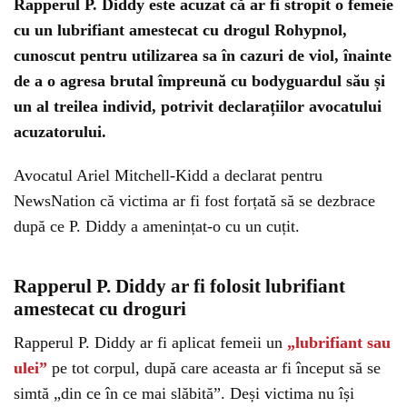
Rapperul P. Diddy este acuzat că ar fi stropit o femeie
cu un lubrifiant amestecat cu drogul Rohypnol,
cunoscut pentru utilizarea sa în cazuri de viol, înainte
de a o agresa brutal împreună cu bodyguardul său și
un al treilea individ, potrivit declarațiilor avocatului
acuzatorului.
Avocatul Ariel Mitchell-Kidd a declarat pentru
NewsNation că victima ar fi fost forțată să se dezbrace
după ce P. Diddy a amenințat-o cu un cuțit.
Rapperul P. Diddy ar fi folosit lubrifiant
amestecat cu droguri
Rapperul P. Diddy ar fi aplicat femeii un
„lubrifiant sau
ulei”
pe tot corpul, după care aceasta ar fi început să se
simtă „din ce în ce mai slăbită”. Deși victima nu își