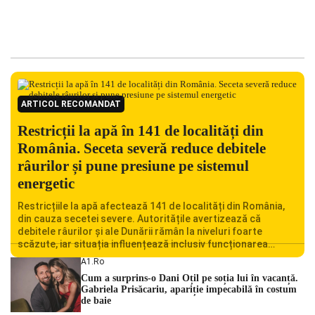
ARTICOL RECOMANDAT
Restricții la apă în 141 de localități din
România. Seceta severă reduce debitele
râurilor și pune presiune pe sistemul
energetic
Restricțiile la apă afectează 141 de localități din România,
din cauza secetei severe. Autoritățile avertizează că
debitele râurilor și ale Dunării rămân la niveluri foarte
scăzute, iar situația influențează inclusiv funcționarea
Centralei Nucleare de la Cernavodă. România se confruntă
A1.ro
cu una dintre cele mai dificile perioade din punct de vedere
Cum a surprins-o Dani Oțil pe soția lui în vacanță.
hidrologic din ultimii ani. Lipsa […]
Gabriela Prisăcariu, apariție impecabilă în costum
de baie