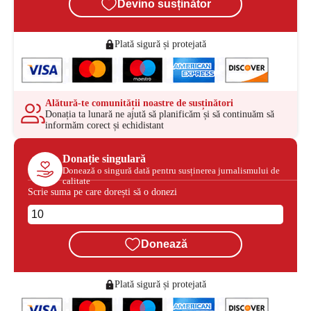
Devino susținător
Plată sigură și protejată
Alătură-te comunității noastre de susținători
Donația ta lunară ne ajută să planificăm și să continuăm să
informăm corect și echidistant
Donație singulară
Donează o singură dată pentru susținerea jurnalismului de
calitate
Scrie suma pe care dorești să o donezi
Donează
Plată sigură și protejată