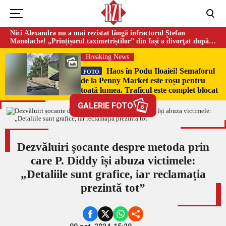
Nici Alexandra nu a mai rezistat lângă infractorul Ștefan
Manolache! „Prințișorul taximetriștilor” din Iași a divorţat după
doi ani de căsnicie
Breaking News
Haos în Podu Iloaiei! Semaforul
FOTO
de la Penny Market este roșu pentru
toată lumea. Traficul este complet blocat
GALERIE FOTO
6
Dezvăluiri șocante despre metoda prin
care P. Diddy își abuza victimele:
„Detaliile sunt grafice, iar reclamația
prezintă tot”