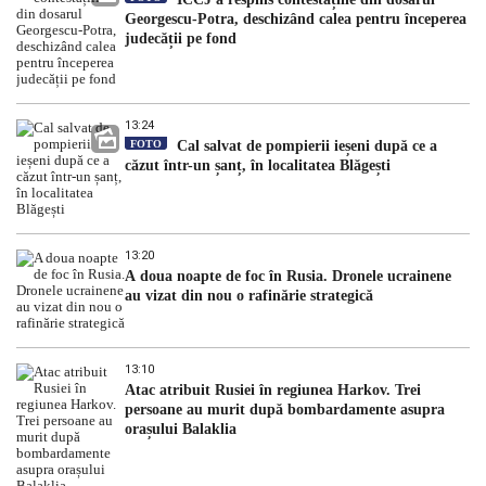
Georgescu-Potra, deschizând calea pentru începerea
judecății pe fond
13:24
FOTO
Cal salvat de pompierii ieșeni după ce a
căzut într-un șanț, în localitatea Blăgești
13:20
A doua noapte de foc în Rusia. Dronele ucrainene
au vizat din nou o rafinărie strategică
13:10
Atac atribuit Rusiei în regiunea Harkov. Trei
persoane au murit după bombardamente asupra
orașului Balaklia