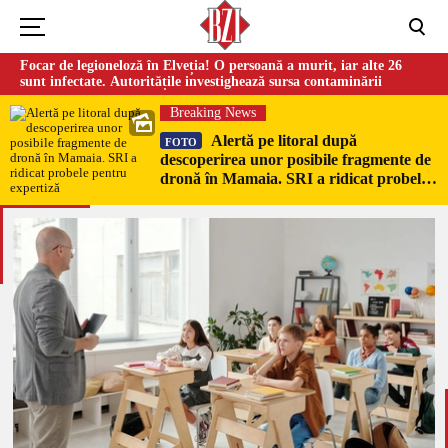
Focar de legioneloză în Elveția! O persoană a murit, iar alte 26
sunt infectate. Autoritățile investighează sursa contaminării
Breaking News
Alertă pe litoral după
FOTO
descoperirea unor posibile fragmente de
dronă în Mamaia. SRI a ridicat probele
pentru expertiză