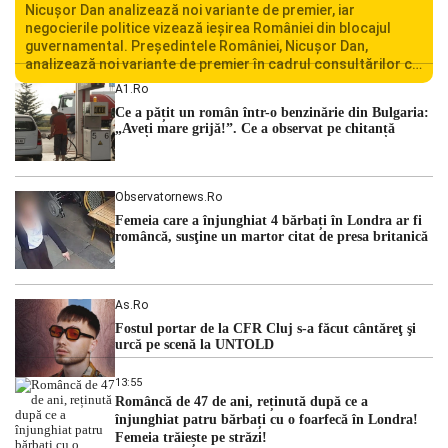
Nicușor Dan analizează noi variante de premier, iar
negocierile politice vizează ieșirea României din blocajul
guvernamental. Președintele României, Nicușor Dan,
analizează noi variante de premier în cadrul consultărilor cu
liderii politici. Ciprian Ciucu vorbește despre scenariul unui
A1.ro
guvern tehnocrat și despre posibilitatea a două cabinete
Ce a pățit un român într-o benzinărie din Bulgaria:
succesive. Nicușor Dan analizează noi variante de premier
„Aveți mare grijă!”. Ce a observat pe chitanță
România traversează […]
Observatornews.ro
Femeia care a înjunghiat 4 bărbați în Londra ar fi
româncă, susţine un martor citat de presa britanică
As.ro
Fostul portar de la CFR Cluj s-a făcut cântăreţ şi
urcă pe scenă la UNTOLD
13:55
Româncă de 47 de ani, reținută după ce a
înjunghiat patru bărbați cu o foarfecă în Londra!
Femeia trăiește pe străzi!