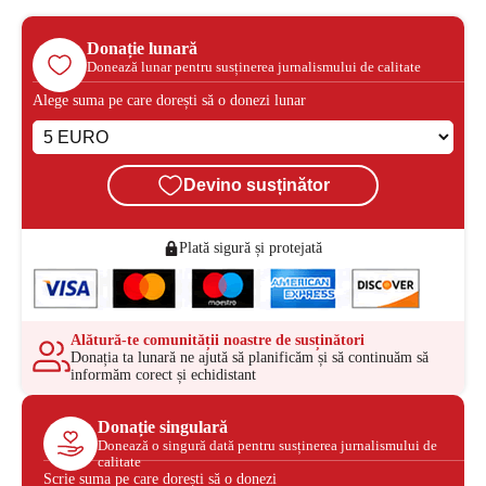
Donație lunară
Donează lunar pentru susținerea jurnalismului de calitate
Alege suma pe care dorești să o donezi lunar
Devino susținător
Plată sigură și protejată
Alătură-te comunității noastre de susținători
Donația ta lunară ne ajută să planificăm și să continuăm să
informăm corect și echidistant
Donație singulară
Donează o singură dată pentru susținerea jurnalismului de
calitate
Scrie suma pe care dorești să o donezi