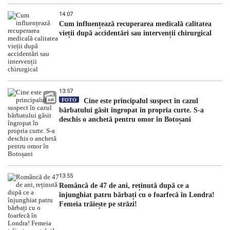
14:07
Cum influențează recuperarea medicală calitatea
vieții după accidentări sau intervenții chirurgical
13:57
FOTO
Cine este principalul suspect în cazul
bărbatului găsit îngropat în propria curte. S-a
deschis o anchetă pentru omor în Botoșani
13:55
Româncă de 47 de ani, reținută după ce a
înjunghiat patru bărbați cu o foarfecă în Londra!
Femeia trăiește pe străzi!