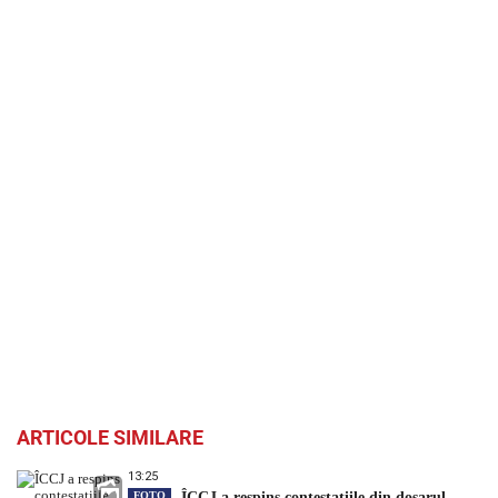
ARTICOLE SIMILARE
13:25
FOTO
ÎCCJ a respins contestațiile din dosarul