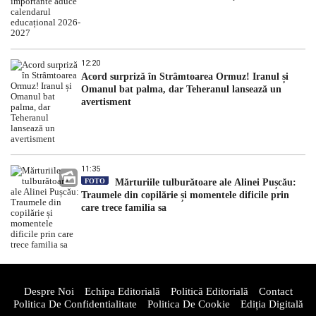
12:20
Acord surpriză în Strâmtoarea Ormuz! Iranul și
Omanul bat palma, dar Teheranul lansează un
avertisment
11:35
FOTO
Mărturiile tulburătoare ale Alinei Pușcău:
Traumele din copilărie și momentele dificile prin
care trece familia sa
Despre Noi
Echipa Editorială
Politică Editorială
Contact
Politica De Confidentialitate
Politica De Cookie
Ediția Digitală