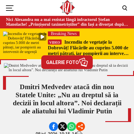
Nici Alexandra nu a mai rezistat lângă infractorul Ștefan
Manolache! „Prințișorul taximetriștilor” din Iași a divorţat după
doi ani de căsnicie
Breaking News
Incendiu de vegetație la
VIDEO
Dobrovăț! Flăcările au cuprins 5.000 de
metri pătrați, iar pompierii au intervenit
de urgență
GALERIE FOTO
4
Dmitri Medvedev atacă din nou
Statele Unite: „Nu au dreptul să ia
decizii în locul altora”. Noi declarații
ale aliatului lui Vladimir Putin