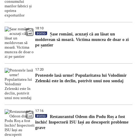
18:10
FOTO
Șase români, acuzați că au lăsat un
moldovean să moară. Victima muncea de doar o zi
pe șantier
17:20
Protestele lasă urme! Popularitatea lui Volodimir
Zelenski este în declin, potrivit unui nou sondaj
17:16
FOTO
Restaurantul Odeon din Podu Roș a fost
închis! Inspectorii ISU Iași au descoperit probleme
grave