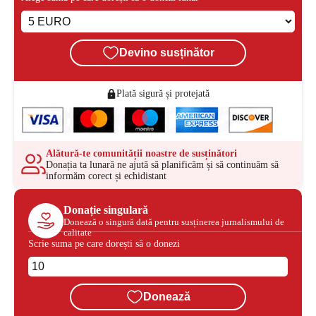
Devino susținător
Plată sigură și protejată
Alătură-te comunității noastre de susținători
Donația ta lunară ne ajută să planificăm și să continuăm să
informăm corect și echidistant
Donație singulară
Donează o singură dată pentru susținerea jurnalismului de
calitate
Scrie suma pe care dorești să o donezi
Donează