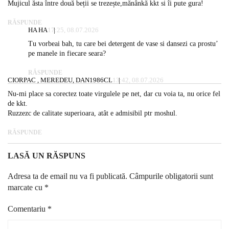
Mujicul ăsta între două beții se trezește,mănânkă kkt si îi pute gura!
RĂSPUNDE
HA HA
17:25, 08.07.2026
Tu vorbeai bah, tu care bei detergent de vase si dansezi ca prostu’
pe manele in fiecare seara?
RĂSPUNDE
CIORPAC , MEREDEU, DAN1986CL
13:42, 08.07.2026
Nu-mi place sa corectez toate virgulele pe net, dar cu voia ta, nu orice fel
de kkt.
Ruzzezc de calitate superioara, atât e admisibil ptr moshul.
RĂSPUNDE
LASĂ UN RĂSPUNS
Adresa ta de email nu va fi publicată.
Câmpurile obligatorii sunt
marcate cu
*
Comentariu
*