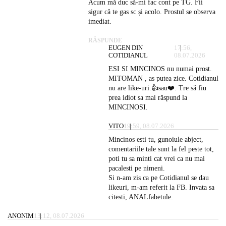
Acum mă duc să-mi fac cont pe TG. Fii
sigur că te gas sc și acolo. Prostul se observa
imediat.
RĂSPUNDE
EUGEN DIN
17:56,
COTIDIANUL
08.07.2026
ESI SI MINCINOS nu numai prost.
MITOMAN , as putea zice. Cotidianul
nu are like-uri.👍sau❤️. Tre să fiu
prea idiot sa mai răspund la
MINCINOSI.
VITO
19:59, 08.07.2026
Mincinos esti tu, gunoiule abject,
comentariile tale sunt la fel peste tot,
poti tu sa minti cat vrei ca nu mai
pacalesti pe nimeni.
Si n-am zis ca pe Cotidianul se dau
likeuri, m-am referit la FB. Invata sa
citesti, ANALfabetule.
ANONIM
13:12, 08.07.2026