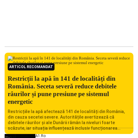
ARTICOL RECOMANDAT
Restricții la apă în 141 de localități din
România. Seceta severă reduce debitele
râurilor și pune presiune pe sistemul
energetic
Restricțiile la apă afectează 141 de localități din România,
din cauza secetei severe. Autoritățile avertizează că
debitele râurilor și ale Dunării rămân la niveluri foarte
scăzute, iar situația influențează inclusiv funcționarea
Centralei Nucleare de la Cernavodă. România se confruntă
A1.ro