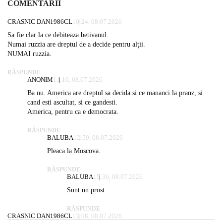
COMENTARII
CRASNIC DAN1986CL
10:24, 08.07.2026
Sa fie clar la ce debiteaza betivanul.
Numai ruzzia are dreptul de a decide pentru alții.
NUMAI ruzzia.
RĂSPUNDE
ANONIM
11:10, 08.07.2026
Ba nu. America are dreptul sa decida si ce mananci la pranz, si
cand esti ascultat, si ce gandesti.
America, pentru ca e democrata.
RĂSPUNDE
BALUBA
12:59, 08.07.2026
Pleaca la Moscova.
RĂSPUNDE
BALUBA
15:36, 08.07.2026
Sunt un prost.
RĂSPUNDE
CRASNIC DAN1986CL
13:08, 08.07.2026