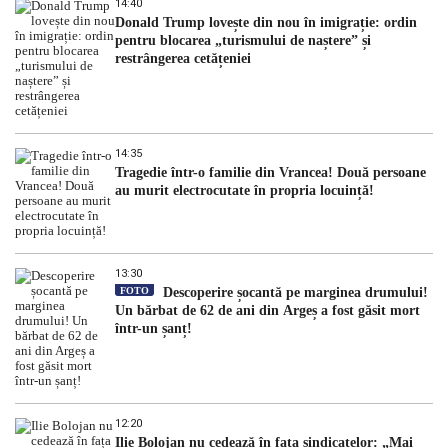
14:40
Donald Trump lovește din nou în imigrație: ordin
pentru blocarea „turismului de naștere” și
restrângerea cetățeniei
14:35
Tragedie într-o familie din Vrancea! Două persoane
au murit electrocutate în propria locuință!
13:30
FOTO
Descoperire șocantă pe marginea drumului!
Un bărbat de 62 de ani din Argeș a fost găsit mort
într-un șanț!
12:20
Ilie Bolojan nu cedează în fața sindicatelor: „Mai