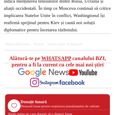
indică menținerea tensiunilor dintre Rusia, Ucraina și
aliații occidentali. În timp ce Moscova continuă să critice
implicarea Statelor Unite în conflict, Washingtonul își
reafirmă sprijinul pentru Kiev și caută noi soluții
diplomatice pentru încetarea războiului.
Dmitri Medvedev
Razboi
Statele Unite Al Americii
Alătură-te pe
WHATSAPP
canalului BZI,
pentru a fi la curent cu cele mai noi știri
Donație lunară
Donează lunar pentru susținerea jurnalismului de calitate
Alege suma pe care dorești să o donezi lunar