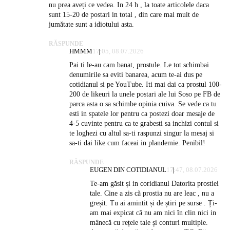
nu prea aveți ce vedea. In 24 h , la toate articolele daca
sunt 15-20 de postari in total , din care mai mult de
jumătate sunt a idiotului asta.
RĂSPUNDE
HMMM
17:05, 08.07.2026
Pai ti le-au cam banat, prostule. Le tot schimbai
denumirile sa eviti banarea, acum te-ai dus pe
cotidianul si pe YouTube. Iti mai dai ca prostul 100-
200 de likeuri la unele postari ale lui Soso pe FB de
parca asta o sa schimbe opinia cuiva. Se vede ca tu
esti in spatele lor pentru ca postezi doar mesaje de
4-5 cuvinte pentru ca te grabesti sa inchizi contul si
te loghezi cu altul sa-ti raspunzi singur la mesaj si
sa-ti dai like cum faceai in plandemie. Penibil!
RĂSPUNDE
EUGEN DIN COTIDIANUL
17:47, 08.07.2026
Te-am găsit și in coridianul Datorita prostiei
tale. Cine a zis că prostia nu are leac , nu a
greșit. Tu ai amintit și de știri pe surse . Ți-
am mai expicat că nu am nici în clin nici in
mânecă cu rețele tale și conturi multiple.