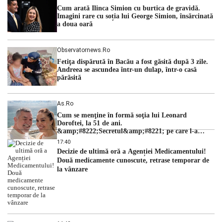
cu una dintre cele mai dificile perioade din punct de vedere
Cum arată Ilinca Simion cu burtica de gravidă.
hidrologic din ultimii ani. Lipsa […]
Imagini rare cu soția lui George Simion, însărcinată
a doua oară
Observatornews.ro
Fetiţa dispărută în Bacău a fost găsită după 3 zile.
Andreea se ascundea într-un dulap, într-o casă
părăsită
As.ro
Cum se menţine în formă soţia lui Leonard
Doroftei, la 51 de ani.
&amp;#8222;Secretul&amp;#8221; pe care l-a
dezvăluit
17:40
Decizie de ultimă oră a Agenției Medicamentului!
Două medicamente cunoscute, retrase temporar de
la vânzare