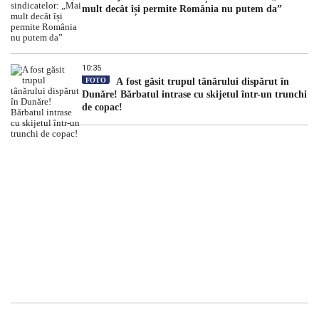
mult decât își permite România nu putem da”
10:35
FOTO
A fost găsit trupul tânărului dispărut în
Dunăre! Bărbatul intrase cu skijetul într-un trunchi
de copac!