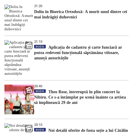
21:20
Doliu în Biserica Ortodoxă: A murit unul dintre cei
mai îndrăgiți duhovnici
21:10
FOTO
Aplicația de cadastru și carte funciară ar
putea redeveni funcțională săptămâna viitoare,
anunță autoritățile
20:40
FOTO
Theo Rose, întreruptă în plin concert la
Nibiru. Ce s-a întâmplat pe scenă înainte ca artista
să împlinească 29 de ani
20:10
FOTO
Noi detalii oferite de fosta soție a lui Cătălin