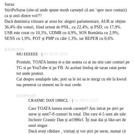
Sursa:
StiriPeSurse (site-ul unde spune mosh carnețel că am ‘spre zece conturi)
ca și unii dintre voi!!!
Dacă duminica viitoare ar avea loc alegeri parlamentare, AUR ar obține
36,4% din voturi, fiind urmat de PNL, cu 22,4%, și PSD, cu 17,9%.
USR este cotat cu 10,5%, UDMR cu 4,9%, SOS România cu 2,9%,
SENS cu 1,9%, POT și PMP cu câte 1,3%, iar REPER cu 0,6%.
RĂSPUNDE
MU EEEEEE
16:08, 08.07.2026
Prostule, TOATA lumea si-a dat seama ca ai nu stiu cate conturi pe
TG si pe YouTube si pe FB. Ai acelasi limbaj de taran ratat peste
tot unde postezi.
Cat despre sondajele tale, poti sa le iei sa te stergi cu ele la kwrul
tau penetrat ca nimeni nu le mai crede.
RĂSPUNDE
CRASNIC DAN 1986CL
16:39, 08.07.2026
Care TOATA lumea mosh carnețel? Am intrat pe știri pe
surse și sunt7-8 conturi în total. Din care 4-5 sunt ale tale.
Inclusiv Crasnic Dan și at1986cl. Îți mai dai și like-uri de
unul singur.
Dacă aveți răbdare , vizitați și voi știri pe surse, numai că