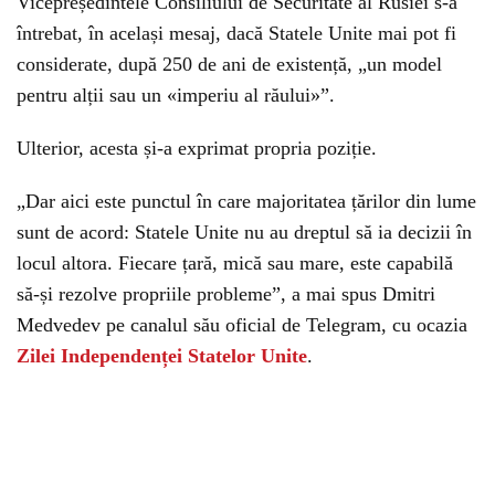
Vicepreședintele Consiliului de Securitate al Rusiei s-a
întrebat, în același mesaj, dacă Statele Unite mai pot fi
considerate, după 250 de ani de existență, „un model
pentru alții sau un «imperiu al răului»”.
Ulterior, acesta și-a exprimat propria poziție.
„Dar aici este punctul în care majoritatea țărilor din lume
sunt de acord: Statele Unite nu au dreptul să ia decizii în
locul altora. Fiecare țară, mică sau mare, este capabilă
să-și rezolve propriile probleme”, a mai spus Dmitri
Medvedev pe canalul său oficial de Telegram, cu ocazia
Zilei Independenței Statelor Unite
.