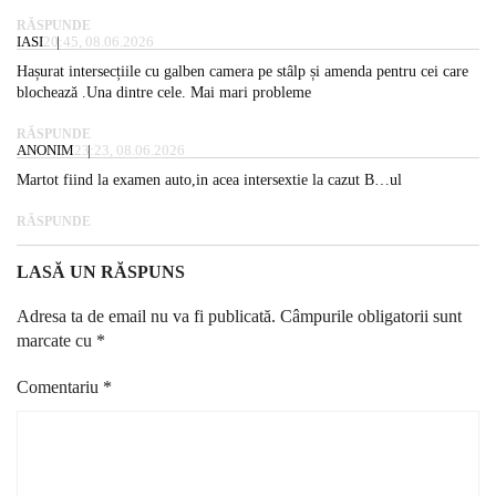
RĂSPUNDE
IASI
20:45, 08.06.2026
Hașurat intersecțiile cu galben camera pe stâlp și amenda pentru cei care
blochează .Una dintre cele. Mai mari probleme
RĂSPUNDE
ANONIM
23:23, 08.06.2026
Martot fiind la examen auto,in acea intersextie la cazut B…ul
RĂSPUNDE
LASĂ UN RĂSPUNS
Adresa ta de email nu va fi publicată.
Câmpurile obligatorii sunt
marcate cu
*
Comentariu
*