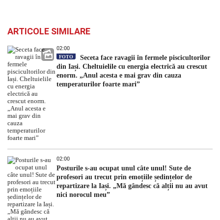
ARTICOLE SIMILARE
02:00
FOTO
Seceta face ravagii în fermele piscicultorilor
din Iași. Cheltuielile cu energia electrică au crescut
enorm. „Anul acesta e mai grav din cauza
temperaturilor foarte mari”
02:00
Posturile s-au ocupat unul câte unul! Sute de
profesori au trecut prin emoțiile ședințelor de
repartizare la Iași. „Mă gândesc că alții nu au avut
nici norocul meu”