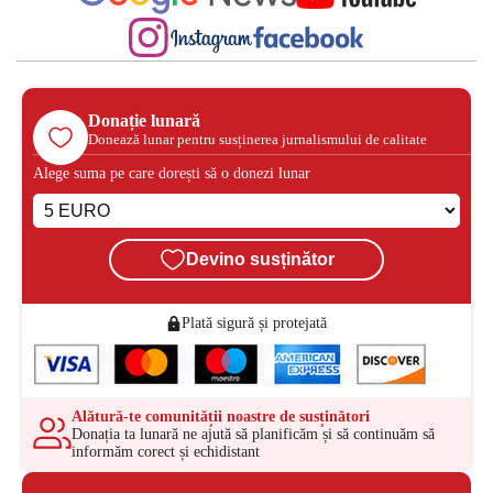
Donație lunară
Donează lunar pentru susținerea jurnalismului de calitate
Alege suma pe care dorești să o donezi lunar
Devino susținător
Plată sigură și protejată
Alătură-te comunității noastre de susținători
Donația ta lunară ne ajută să planificăm și să continuăm să
informăm corect și echidistant