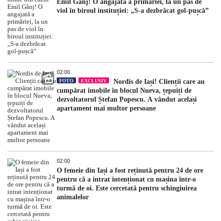
Emil Gânj! O angajată a primăriei, la un pas de
viol în biroul instituției: „S-a dezbrăcat gol-pușcă”
02:00
FOTO
EXCLUSIV
Nordis de Iași! Clienții care au
cumpărat imobile în blocul Nueva, țepuiți de
dezvoltatorul Ștefan Popescu. A vândut același
apartament mai multor persoane
02:00
O femeie din Iași a fost reținută pentru 24 de ore
pentru că a intrat intenționat cu mașina într-o
turmă de oi. Este cercetată pentru schingiuirea
animalelor