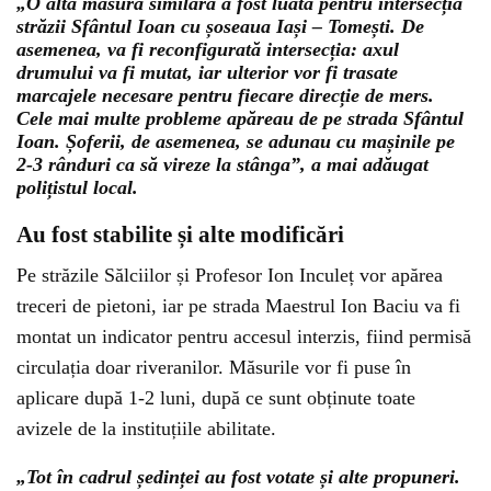
„O altă măsură similară a fost luată pentru intersecția
străzii Sfântul Ioan cu șoseaua Iași – Tomești. De
asemenea, va fi reconfigurată intersecția: axul
drumului va fi mutat, iar ulterior vor fi trasate
marcajele necesare pentru fiecare direcție de mers.
Cele mai multe probleme apăreau de pe strada Sfântul
Ioan. Șoferii, de asemenea, se adunau cu mașinile pe
2-3 rânduri ca să vireze la stânga”, a mai adăugat
polițistul local.
Au fost stabilite și alte modificări
Pe străzile Sălciilor și Profesor Ion Inculeț vor apărea
treceri de pietoni, iar pe strada Maestrul Ion Baciu va fi
montat un indicator pentru accesul interzis, fiind permisă
circulația doar riveranilor. Măsurile vor fi puse în
aplicare după 1-2 luni, după ce sunt obținute toate
avizele de la instituțiile abilitate.
„Tot în cadrul ședinței au fost votate și alte propuneri.