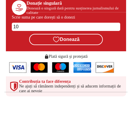
Donație singulară
Donează o singură dată pentru susținerea jurnalismului de
calitate
Scrie suma pe care dorești să o donezi
Donează
Plată sigură și protejată
Contribuția ta face diferența
Ne ajuți să rămânem independenți și să aducem informații de
care ai nevoie