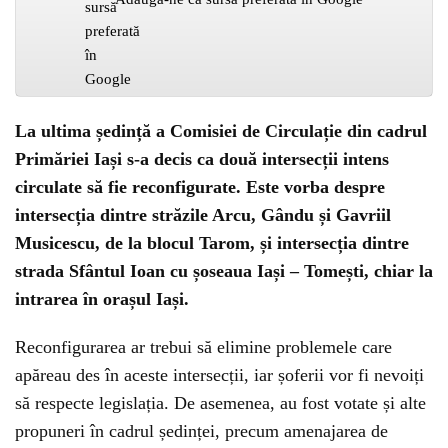
La ultima ședință a Comisiei de Circulație din cadrul
Primăriei Iași s-a decis ca două intersecții intens
circulate să fie reconfigurate. Este vorba despre
intersecția dintre străzile Arcu, Gându și Gavriil
Musicescu, de la blocul Tarom, și intersecția dintre
strada Sfântul Ioan cu șoseaua Iași – Tomești, chiar la
intrarea în orașul Iași.
Reconfigurarea ar trebui să elimine problemele care
apăreau des în aceste intersecții, iar șoferii vor fi nevoiți
să respecte legislația. De asemenea, au fost votate și alte
propuneri în cadrul ședinței, precum amenajarea de