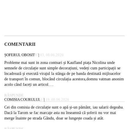
COMENTARII
ȘOFERUL OBOSIT
07:03, 08.06.2026
Probleme mai sunt in zona contnari și Kaufland piața Nicolina unde
semnele de circulație sunt simple decorațiuni, vedeți cum participații se
încadrează și execută virajul la stânga de pe banda destinată mijloacelor
de transport în comun, blocând circulația acestora,domnu vatman anonim
acolo când faceți un articol….
RĂSPUNDE
COMISIA COURULUI.
07:19, 08.06.2026
Cei din comisia de circulație sunt o apă și-un pământ, iau salarii degeaba.
Dacă la Tarom se fac marcaje asta nu înseamnă că șoferii nu vor mai
merge înainte pe strada Gându, doar se lungește coada și atât.
RĂSPUNDE