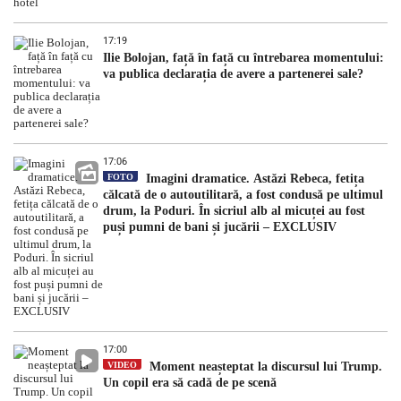
17:19
Ilie Bolojan, față în față cu întrebarea momentului:
va publica declarația de avere a partenerei sale?
17:06
FOTO
Imagini dramatice. Astăzi Rebeca, fetița
călcată de o autoutilitară, a fost condusă pe ultimul
drum, la Poduri. În sicriul alb al micuței au fost
puși pumni de bani și jucării – EXCLUSIV
17:00
VIDEO
Moment neașteptat la discursul lui Trump.
Un copil era să cadă de pe scenă