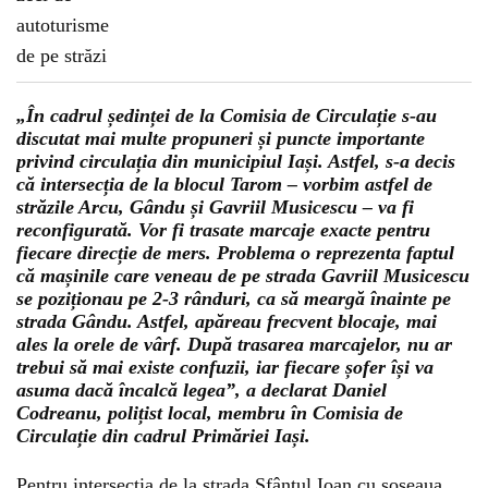
„În cadrul ședinței de la Comisia de Circulație s-au
discutat mai multe propuneri și puncte importante
privind circulația din municipiul Iași. Astfel, s-a decis
că intersecția de la blocul Tarom – vorbim astfel de
străzile Arcu, Gându și Gavriil Musicescu – va fi
reconfigurată. Vor fi trasate marcaje exacte pentru
fiecare direcție de mers. Problema o reprezenta faptul
că mașinile care veneau de pe strada Gavriil Musicescu
se poziționau pe 2-3 rânduri, ca să meargă înainte pe
strada Gându. Astfel, apăreau frecvent blocaje, mai
ales la orele de vârf. După trasarea marcajelor, nu ar
trebui să mai existe confuzii, iar fiecare șofer își va
asuma dacă încalcă legea”, a declarat Daniel
Codreanu, polițist local, membru în Comisia de
Circulație din cadrul Primăriei Iași.
Pentru intersecția de la strada Sfântul Ioan cu șoseaua