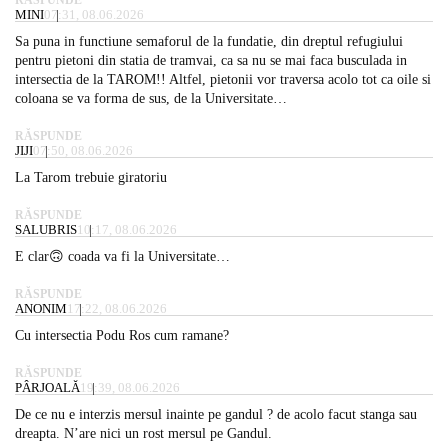
MINI
07:31, 08.06.2026
Sa puna in functiune semaforul de la fundatie, din dreptul refugiului
pentru pietoni din statia de tramvai, ca sa nu se mai faca busculada in
intersectia de la TAROM!! Altfel, pietonii vor traversa acolo tot ca oile si
coloana se va forma de sus, de la Universitate…
RĂSPUNDE
JIJI
07:50, 08.06.2026
La Tarom trebuie giratoriu
RĂSPUNDE
SALUBRIS
10:17, 08.06.2026
E clar🙃 coada va fi la Universitate…
RĂSPUNDE
ANONIM
17:22, 08.06.2026
Cu intersectia Podu Ros cum ramane?
RĂSPUNDE
PÂRJOALĂ
19:39, 08.06.2026
De ce nu e interzis mersul inainte pe gandul ? de acolo facut stanga sau
dreapta. N’are nici un rost mersul pe Gandul.