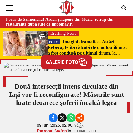
Focar de Salmonella! Ardeii jalapeño din Mexic, retrași din
restaurante după sute de îmbolnăviri
Breaking News
Imagini dramatice. Astăzi
FOTO
Rebeca, fetița călcată de o autoutilitară,
a fost condusă pe ultimul drum, la
Poduri. În sicriul alb al micuței au fost
GALERIE FOTO
21
puși pumni de bani și jucării –
EXCLUSIV
Două intersecții intens circulate din
Iași vor fi reconfigurate! Măsurile sunt
luate deoarece șoferii încalcă legea
08 iun. 2026, 02:00,
9
,
Petronel Ștefan
în
TITLURILE ZILEI