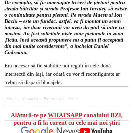
De exemplu, să fie amenajate treceri de pietoni pentru
strada Sălciilor și strada Profesor Ion Inculeț, să existe
o continuitate pentru pietoni. Pe strada Maestrul Ion
Baciu – este un fundac, astfel, va fi montat un semn
interzis, iar doar riveranii vor avea dreptul să intre cu
mașina. Au fost solicitate niște zone pietonale în zona
Țicău, însă această propunere nu a putut fi acceptată
din mai multe considerente”, a încheiat Daniel
Codreanu.
Era necesar să fie stabilite noi reguli în cele două
intersecții din Iași, iar odată ce vor fi reconfigurate ar
trebui să dispară blocajele.
Masini
Mașini Iași
Primaria Iași
Trafic
Alătură-te pe
WHATSAPP
canalului BZI,
pentru a fi la curent cu cele mai noi știri