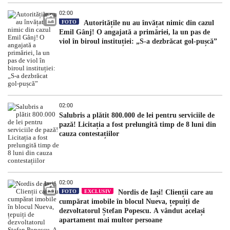
02:00
FOTO
Autoritățile nu au învățat nimic din cazul
Emil Gânj! O angajată a primăriei, la un pas de
viol în biroul instituției: „S-a dezbrăcat gol-pușcă”
02:00
Salubris a plătit 800.000 de lei pentru serviciile de
pază! Licitația a fost prelungită timp de 8 luni din
cauza contestațiilor
02:00
FOTO
EXCLUSIV
Nordis de Iași! Clienții care au
cumpărat imobile în blocul Nueva, țepuiți de
dezvoltatorul Ștefan Popescu. A vândut același
apartament mai multor persoane