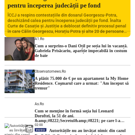
pentru începerea judecății pe fond
ÎCCJ a respins contestațiile din dosarul Georgescu-Potra,
deschizând calea pentru începerea judecății pe fond. Înalta
Curte de Casație și Justiție a deblocat definitiv procesul penal
în care Călin Georgescu, Horațiu Potra și alte 20 de persoane
sunt acuzați de acțiuni îndreptate împotriva ordinii
A1.ro
constituționale. În ședința din camera preliminară, judecătorii
Cum a surprins-o Dani Oțil pe soția lui în vacanță.
de la instanța supremă au […]
Gabriela Prisăcariu, apariție impecabilă în costum
de baie
Observatornews.ro
A plătit 75.000 de € pe un apartament la My Home
Residence. Coşmarul care a urmat: "Am început să
tremur"
As.ro
Cum se menţine în formă soţia lui Leonard
Doroftei, la 51 de ani.
&amp;#8222;Secretul&amp;#8221; pe care l-a
02:00
dezvăluit
FOTO
Autoritățile nu au învățat nimic din cazul