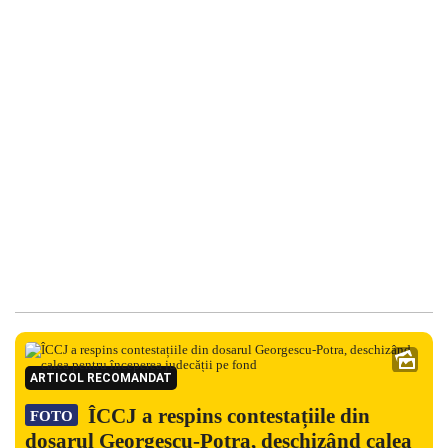
ARTICOL RECOMANDAT
ÎCCJ a respins contestațiile din
FOTO
dosarul Georgescu-Potra, deschizând calea