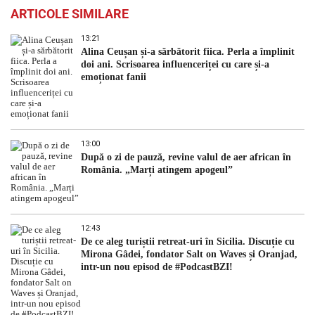
ARTICOLE SIMILARE
13:21
Alina Ceușan și-a sărbătorit fiica. Perla a împlinit
doi ani. Scrisoarea influenceriței cu care și-a
emoționat fanii
13:00
După o zi de pauză, revine valul de aer african în
România. „Marți atingem apogeul”
12:43
De ce aleg turiștii retreat-uri în Sicilia. Discuție cu
Mirona Gâdei, fondator Salt on Waves și Oranjad,
intr-un nou episod de #PodcastBZI!