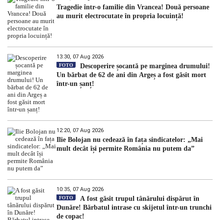
Tragedie într-o familie din Vrancea! Două persoane
au murit electrocutate în propria locuință!
13:30, 07 Aug 2026
FOTO
Descoperire șocantă pe marginea drumului!
Un bărbat de 62 de ani din Argeș a fost găsit mort
într-un șanț!
12:20, 07 Aug 2026
Ilie Bolojan nu cedează în fața sindicatelor: „Mai
mult decât își permite România nu putem da”
10:35, 07 Aug 2026
FOTO
A fost găsit trupul tânărului dispărut în
Dunăre! Bărbatul intrase cu skijetul într-un trunchi
de copac!