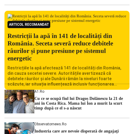
ARTICOL RECOMANDAT
Restricții la apă în 141 de localități din
România. Seceta severă reduce debitele
râurilor și pune presiune pe sistemul
energetic
Restricțiile la apă afectează 141 de localități din România,
din cauza secetei severe. Autoritățile avertizează că
debitele râurilor și ale Dunării rămân la niveluri foarte
scăzute, iar situația influențează inclusiv funcționarea
Centralei Nucleare de la Cernavodă. România se confruntă
A1.ro
cu una dintre cele mai dificile perioade din punct de vedere
Cu ce se ocupă fiul lui Dragoș Dolănescu la 21 de
hidrologic din ultimii ani. Lipsa […]
ani în Costa Rica. Mama lui Ion a murit la scurt
timp după ce el s-a născut
Observatornews.ro
Industria care are nevoie disperată de angajaţi