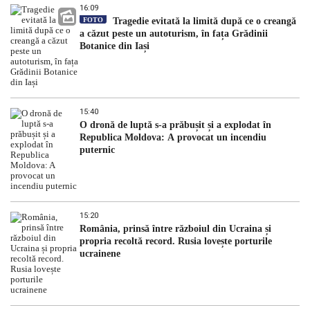
16:09
FOTO
Tragedie evitată la limită după ce o creangă
a căzut peste un autoturism, în fața Grădinii
Botanice din Iași
15:40
O dronă de luptă s-a prăbușit și a explodat în
Republica Moldova: A provocat un incendiu
puternic
15:20
România, prinsă între războiul din Ucraina și
propria recoltă record. Rusia lovește porturile
ucrainene