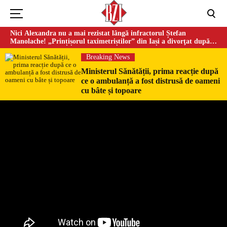
Nici Alexandra nu a mai rezistat lângă infractorul Ștefan
Manolache! „Prințișorul taximetriștilor” din Iași a divorţat după
doi ani de căsnicie
Breaking News
Ministerul Sănătății, prima reacție după
ce o ambulanță a fost distrusă de oameni
cu bâte și topoare